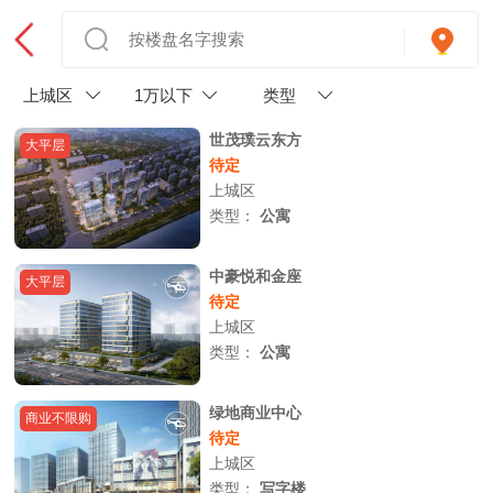
上城区
1万以下
类型
世茂璞云东方
大平层
待定
上城区
类型：
公寓
中豪悦和金座
大平层
待定
上城区
类型：
公寓
绿地商业中心
商业不限购
待定
上城区
类型：
写字楼