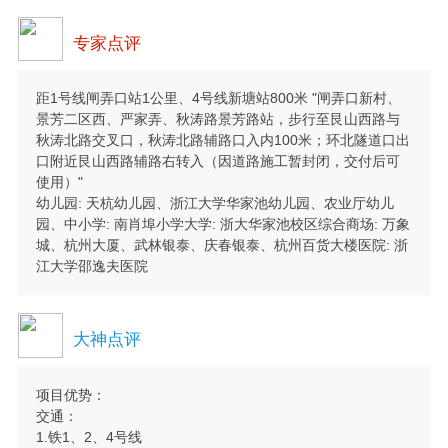
专家点评
距1号线闸弄口站1公里、4号线新塘站800米 "闸弄口新村、
景芳二区西、严家弄、秋涛路景芳路站，步行至艮山西路与
秋涛北路交叉口，秋涛北路辅路口入内100米；环北隧道口出
口附近艮山西路辅路右转入（因道路施工暂封闭，交付后可
使用）"
幼儿园: 天杭幼儿园、浙江大学华家池幼儿园、农业厅幼儿
园、中小学: 南肖埠小学大学: 浙大华家池校区综合商场: 万象
城、杭州大厦、武林银泰、庆春银泰、杭州百货大楼医院: 浙
江大学邵逸夫医院
大神点评
项目优势：
交通：
1.铁1、2、4号线