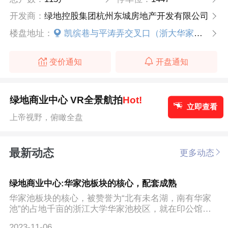
开发商：
绿地控股集团杭州东城房地产开发有限公司
楼盘地址：
凯缤巷与平涛弄交叉口（浙大华家池校区旁）
变价通知
开盘通知
绿地商业中心 VR全景航拍
Hot!
立即查看
上帝视野，俯瞰全盘
最新动态
更多动态
绿地商业中心:华家池板块的核心，配套成熟
华家池板块的核心，被赞誉为“北有未名湖，南有华家
池”的占地千亩的浙江大学华家池校区，就在印公馆的
南...
2023-11-06