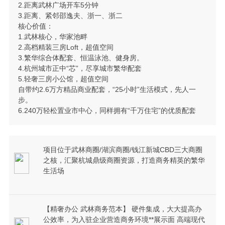
2.距离武林广场开车5分钟
3.距离、紧邻邵逸夫、浙一、浙二
核心价值：
1.武林核心，华家池畔
2.高档精装三房Loft，超值空间
3.繁华综合体配套、恒温泳池、健身房。
4.杭州城市正中“芯”，尽享城市繁华配套
5.轻奢三房小公馆，超值空间
自带约2.6万方精品商业配套，“25小时”生活模式，先人一
步。
6.240万轻松置业市中心，同样拥有“千万住宅”的优质配套
项目位于武林商圈/湖滨商圈/钱江新城CBD三大商圈
之核，汇聚杭城鼎级商圈资源，打造商务精英的繁华
生活场
【精奢办公 武林商务范本】 硬件集成，大大提高办
公效率，为入驻企业营造商务环境**展示面 高端现代