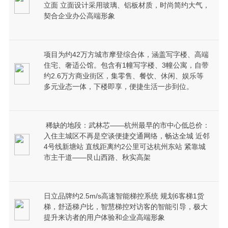
立面 立面设计采用玻璃、铝板材质，时尚简约大气，
契合企业办公高端形象
项目为约42万方城市摩登综合体，涵盖写字楼、高端
住宅、奢适公馆。包含有1幢写字楼、3幢公寓，自带
约2.6万方商业街区，集零售、餐饮、休闲、娱乐等
多元业态一体，下楼即享，便捷生活一步到位。
稀缺的地段：武林芯——杭州最早的市中心低总价：
入住主城区不再是空谈便捷交通网络，畅达全城 近邻
4号线新塘站 直线距离约2公里可达杭州东站 紧靠城
市主干道——艮山西路、秋实高架
日立品牌约2.5m/s高速智能梯控系统 规划6客梯1货
梯，舒适梯户比，智慧梯控对访客的智能引导，极大
提升来访者的用户体验和企业高端形象