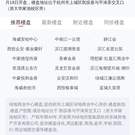
月18日开盘，楼盘地址位于杭州市上城区凯缤巷与平涛弄交叉口
（浙大华家池校区旁）
推荐楼盘
最新楼盘
附近楼盘
同价楼盘
海威安铂中心
中南江一云境
静江会
西投众安·紫金蘭轩
滨江揽潮誉道
滨汇名望云筑
中家德玺尚座
美睿金座
理想家·红嘉汇商业中
心
世茂璞云东方
灵龙艺音金座
滨江海潮望月城·潮印
中豪悦和金座
众安滨和印
绿城江澜云境阁
海威叁拾浔
西投银泰城
蓝城久宸里
绿地商业中心楼盘,提供杭州上城区绿地商业中心房价,楼盘航拍
,楼盘户型图,项目地址位于:凯缤巷与平涛弄交叉口（浙大华家
池校区旁）,产权年限40年,开发商为绿地控股集团杭州东城房地
产开发有限公司,提供楼盘绿化,周边配套,商场,超市,学校,医院,
行,周边地图交通等楼盘信。