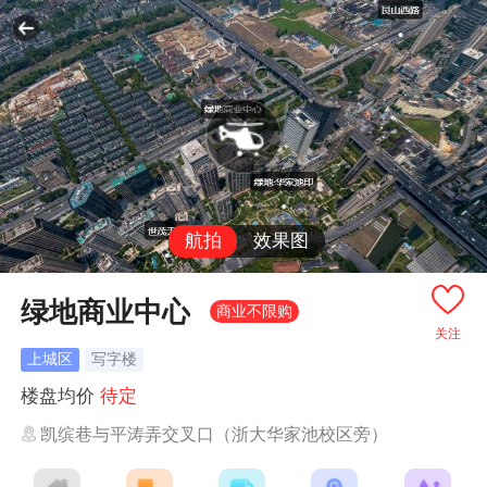
航拍
效果图
绿地商业中心
商业不限购
关注
上城区
写字楼
楼盘均价
待定
凯缤巷与平涛弄交叉口（浙大华家池校区旁）