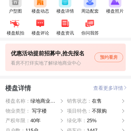
户型图
楼盘动态
楼盘详情
周边配套
楼盘照片
楼盘航拍
楼盘评论
楼盘资讯
你问我答
优惠活动提前招募中,抢先报名
预约看房
看房不打烊实地了解绿地商业中心
楼盘详情
查看更多详情
楼盘名称：
绿地商业中心
销售状态：
在售
物业类型：
写字楼
项目特色：
不限购
产权年限：
40年
绿化率：
25%
总户数：
115户
停车位：
1447