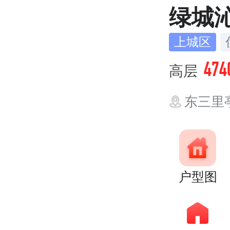
绿城
上城区
474
高层
东三里亭单元
户型图