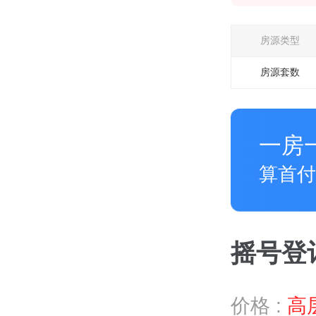
房源类型
房源套数
一房
算首付
摇号登记 
价格 :
高层