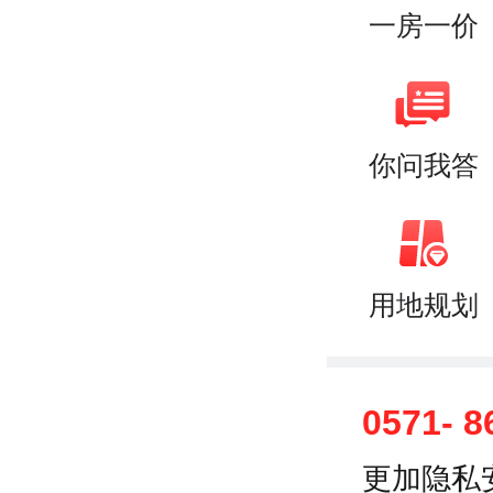
一房一价
你问我答
用地规划
0571- 8
更加隐私