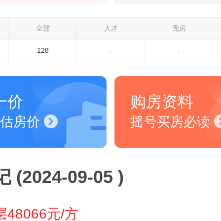
全部
人才
无房
128
-
-
一价
购房资料
估房价
摇号买房必读
(2024-09-05 )
48066元/方