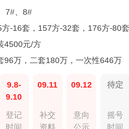
、7#、8#
5方-16套，157方-32套，176方-80
4500元/方
套96万，二套180万，一次性646万
9.8-
09.11
09.12
待定
9.10
登记
补交
意向
摇号
时间
资料
公示
时间