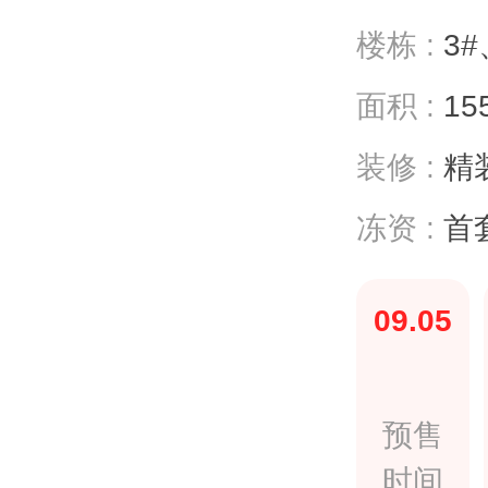
楼栋 :
3#
面积 :
15
装修 :
精装
冻资 :
首
09.05
预售
时间