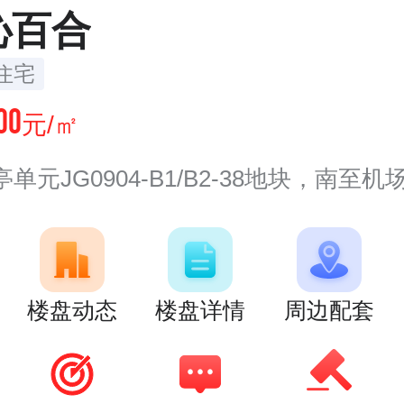
沁百合
住宅
00
元/㎡
JG0904-B1/B2-38地块，南至机场路，西至规划支路一，
楼盘动态
楼盘详情
周边配套