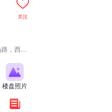
关注
北至董...
楼盘照片