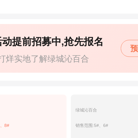
活动提前招募中,抢先报名
预
打烊实地了解绿城沁百合
绿城沁百合
、8#
销售范围:5#、6#