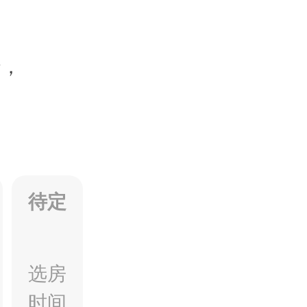
套，
待定
选房
时间