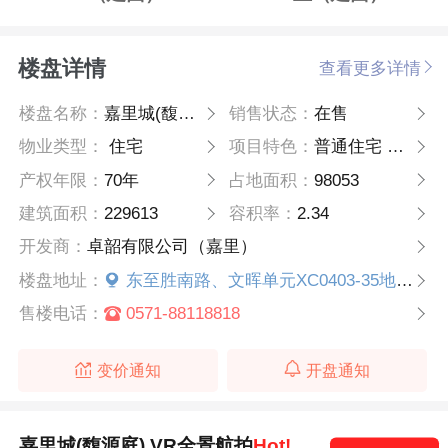
楼盘详情
查看更多详情
楼盘名称：
嘉里城(馥源庭)
销售状态：
在售
物业类型：
住宅
项目特色：
普通住宅 高层
产权年限：
70年
占地面积：
98053
建筑面积：
229613
容积率：
2.34
开发商：
卓韶有限公司（嘉里）
楼盘地址：
东至胜南路、文晖单元XC0403-35地块，南至文晖单元XC0404-08地块，西至东...
售楼电话：
0571-88118818
变价通知
开盘通知
嘉里城(馥源庭) VR全景航拍
Hot!