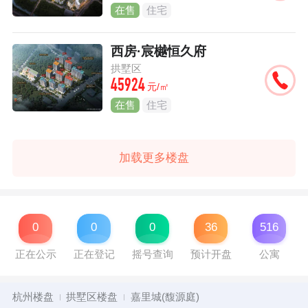
在售
住宅
西房·宸樾恒久府
拱墅区
45924
元/㎡
在售
住宅
加载更多楼盘
0
0
0
36
516
正在公示
正在登记
摇号查询
预计开盘
公寓
杭州楼盘
拱墅区楼盘
嘉里城(馥源庭)