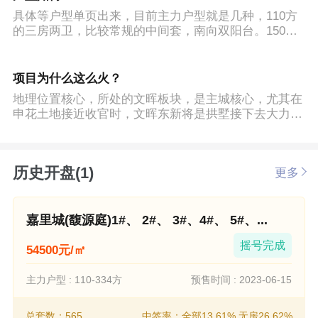
具体等户型单页出来，目前主力户型就是几种，110方
的三房两卫，比较常规的中间套，南向双阳台。150方
的四房户型，三开间南向，宽阳台动静分区。180方左
右的户型，四开间双套房。230方的户型，五房，南向
双套房的设计，而且有约7.8米面宽的横厅和同宽的大
项目为什么这么火？
阳台。
地理位置核心，所处的文晖板块，是主城核心，尤其在
申花土地接近收官时，文晖东新将是拱墅接下去大力发
展的区域，属于有配套有前景。 目前立面呈现品质也
很好，纯铝板，而且现场看做了很多造型、金框线条，
所见即所得，还是让人放心。不像现在许多做一体板，
历史开盘(1)
更多
还是让人担心最终品质。 配套来说，足够丰富了，地
铁有5号线，商业有嘉里城，学校有长寿桥分校。 最重
要的是，套数多，565套一把梭哈，让社保幼子终于看
到了改善上车的希望。而且面积囊括110-334方，也是
嘉里城(馥源庭)1#、 2#、 3#、4#、 5#、...
满足了绝大部分人的需求。
摇号完成
54500元/㎡
主力户型 : 110-334方
预售时间 : 2023-06-15
总套数：565
中签率：全部13.61% 无房26.62%