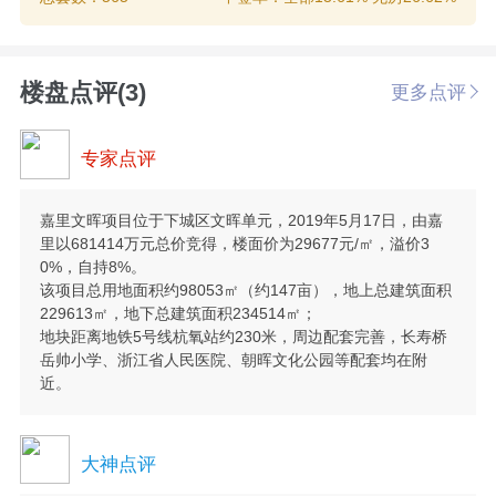
楼盘点评(3)
更多点评
专家点评
嘉里文晖项目位于下城区文晖单元，2019年5月17日，由嘉
里以681414万元总价竞得，楼面价为29677元/㎡，溢价3
0%，自持8%。
该项目总用地面积约98053㎡（约147亩），地上总建筑面积
229613㎡，地下总建筑面积234514㎡；
地块距离地铁5号线杭氧站约230米，周边配套完善，长寿桥
岳帅小学、浙江省人民医院、朝晖文化公园等配套均在附
近。
大神点评