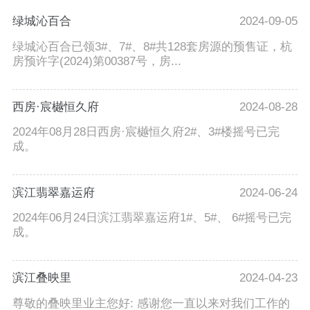
绿城沁百合
2024-09-05
绿城沁百合已领3#、7#、8#共128套房源的预售证，杭
房预许字(2024)第00387号，房...
西房·宸樾恒久府
2024-08-28
2024年08月28日西房·宸樾恒久府2#、3#楼摇号已完
成。
滨江翡翠嘉运府
2024-06-24
2024年06月24日滨江翡翠嘉运府1#、5#、 6#摇号已完
成。
滨江叠映里
2024-04-23
尊敬的叠映里业主您好: 感谢您一直以来对我们工作的