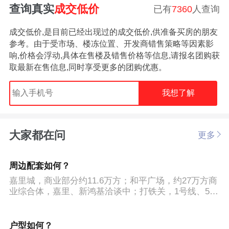
查询真实
成交低价
已有
7360
人查询
成交低价,是目前已经出现过的成交低价,供准备买房的朋友
参考。由于受市场、楼冻位置、开发商错售策略等因素影
响,价格会浮动,具体在售楼及错售价格等信息,请报名团购获
取最新在售信息,同时享受更多的团购优惠。
我想了解
大家都在问
更多
周边配套如何？
嘉里城，商业部分约11.6万方；和平广场，约27万方商
业综合体，嘉里、新鸿基洽谈中；打铁关，1号线、5号
线、15号线换乘；长寿桥岳帅校区，曾经的公立**0长
寿桥小学的分校，硬件设施强，主要服务板块次新，生
源较好。
户型如何？