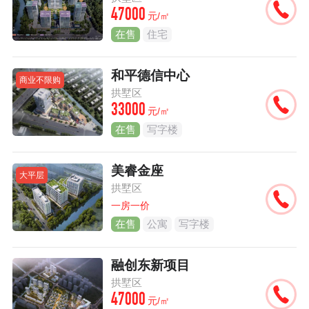
47000
元/㎡
在售
住宅
和平德信中心
商业不限购
拱墅区
33000
元/㎡
在售
写字楼
美睿金座
大平层
拱墅区
一房一价
在售
公寓
写字楼
融创东新项目
拱墅区
47000
元/㎡