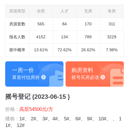
房源类型
全部
人才
无房
有房
房源套数
565
84
170
311
报名
人数
4152
134
789
3229
摇中概率
13.61%
72.62%
26.62%
7.98%
一房一价
购房资料
算首付估房价
摇号买房必读
摇号登记 (2023-06-15 )
价格 :
高层54500元/方
楼栋 :
1#、 2#、 3#、4#、 5#、 6#、 9#、 10#、 、 1
1#、 12#