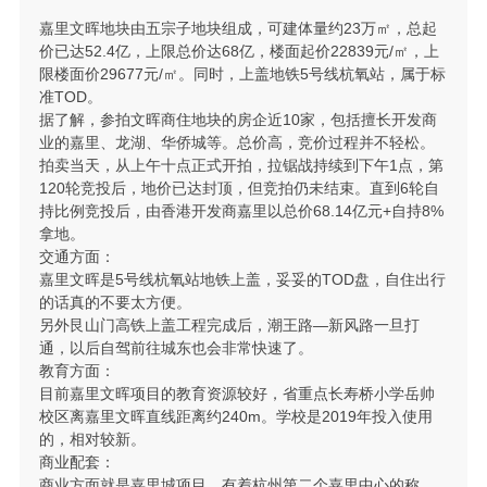
嘉里文晖地块由五宗子地块组成，可建体量约23万㎡，总起
价已达52.4亿，上限总价达68亿，楼面起价22839元/㎡，上
限楼面价29677元/㎡。同时，上盖地铁5号线杭氧站，属于标
准TOD。
据了解，参拍文晖商住地块的房企近10家，包括擅长开发商
业的嘉里、龙湖、华侨城等。总价高，竞价过程并不轻松。
拍卖当天，从上午十点正式开拍，拉锯战持续到下午1点，第
120轮竞投后，地价已达封顶，但竞拍仍未结束。直到6轮自
持比例竞投后，由香港开发商嘉里以总价68.14亿元+自持8%
拿地。
交通方面：
嘉里文晖是5号线杭氧站地铁上盖，妥妥的TOD盘，自住出行
的话真的不要太方便。
另外艮山门高铁上盖工程完成后，潮王路—新风路一旦打
通，以后自驾前往城东也会非常快速了。
教育方面：
目前嘉里文晖项目的教育资源较好，省重点长寿桥小学岳帅
校区离嘉里文晖直线距离约240m。学校是2019年投入使用
的，相对较新。
商业配套：
商业方面就是嘉里城项目，有着杭州第二个嘉里中心的称