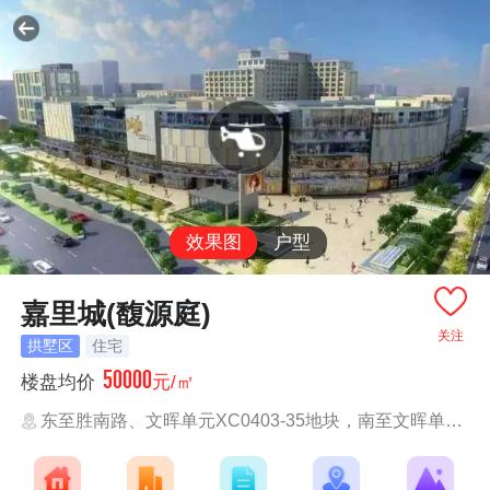
效果图
户型
嘉里城(馥源庭)
关注
拱墅区
住宅
50000
楼盘均价
元/㎡
东至胜南路、文晖单元XC0403-35地块，南至文晖单元XC0404-08地块，西至东...