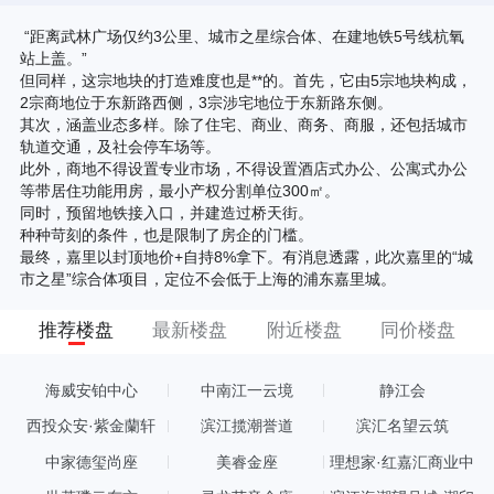
“距离武林广场仅约3公里、城市之星综合体、在建地铁5号线杭氧
站上盖。”
但同样，这宗地块的打造难度也是**的。首先，它由5宗地块构成，
2宗商地位于东新路西侧，3宗涉宅地位于东新路东侧。
其次，涵盖业态多样。除了住宅、商业、商务、商服，还包括城市
轨道交通，及社会停车场等。
此外，商地不得设置专业市场，不得设置酒店式办公、公寓式办公
等带居住功能用房，最小产权分割单位300㎡。
同时，预留地铁接入口，并建造过桥天街。
种种苛刻的条件，也是限制了房企的门槛。
最终，嘉里以封顶地价+自持8%拿下。有消息透露，此次嘉里的“城
市之星”综合体项目，定位不会低于上海的浦东嘉里城。
推荐楼盘
最新楼盘
附近楼盘
同价楼盘
海威安铂中心
中南江一云境
静江会
西投众安·紫金蘭轩
滨江揽潮誉道
滨汇名望云筑
中家德玺尚座
美睿金座
理想家·红嘉汇商业中
心