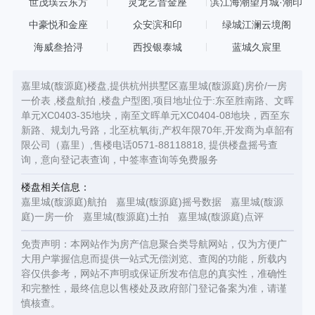
世茂璞云东方
灵龙艺音金座
滨江海潮望月城·潮印
中豪悦和金座
众安滨和印
绿城江澜云境阁
海威叁拾浔
西投银泰城
蓝城久宸里
嘉里城(馥源庭)楼盘,提供杭州拱墅区嘉里城(馥源庭)房价/一房
一价表 ,楼盘航拍 ,楼盘户型图,项目地址位于:东至胜南路、文晖
单元XC0403-35地块，南至文晖单元XC0404-08地块，西至东
新路、规划九号路，北至杭氧街,产权年限70年,开发商为卓韶有
限公司（嘉里）,售楼电话0571-88118818, 提供楼盘摇号查
询，意向登记表查询，中签率查询等免费服务
楼盘相关信息：
嘉里城(馥源庭)航拍
嘉里城(馥源庭)摇号数据
嘉里城(馥源
庭)一房一价
嘉里城(馥源庭)土拍
嘉里城(馥源庭)点评
免责声明：本网站作为房产信息聚合类导航网站，仅为方便广
大用户掌握信息而提供一站式无偿浏览、查阅的功能，所载内
容仅供参考，网站不声明或保证所发布信息的真实性，准确性
和完整性，最终信息以售楼处及政府部门登记备案为准，请谨
慎核查。