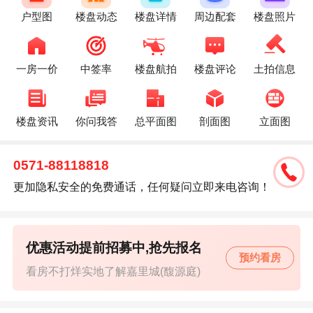
户型图
楼盘动态
楼盘详情
周边配套
楼盘照片
一房一价
中签率
楼盘航拍
楼盘评论
土拍信息
楼盘资讯
你问我答
总平面图
剖面图
立面图
0571-88118818
更加隐私安全的免费通话，任何疑问立即来电咨询！
优惠活动提前招募中,抢先报名
预约看房
看房不打烊实地了解嘉里城(馥源庭)