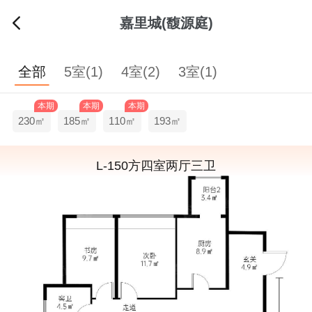
嘉里城(馥源庭)
全部
5室(1)
4室(2)
3室(1)
本期
本期
本期
230㎡
185㎡
110㎡
193㎡
L-150方四室两厅三卫