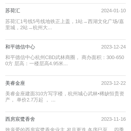
苏荷汇
2024-01-10
苏荷汇1号线5号线地铁正上盖，1站→西湖文化广场/嘉
里城，2站→杭州大...
和平德信中心
2023-12-24
和平德信中心杭州CBD武林商圈， 商办面积：300-650
0方 层高：一楼层高4.95米...
美睿金座
2023-12-22
美睿金座建面310方写字楼，杭州城心武林•稀缺恒贵资
产， 单价2.7万起 ， ...
西房宸鹭香舍
2023-11-16
致亲爱的西房宸鹭香舍业主 岁月更迭,冬序巳至。 四季