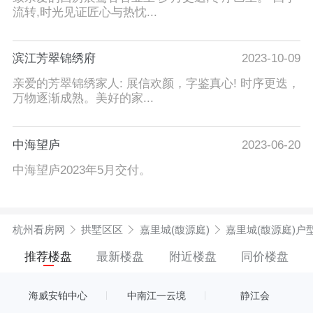
流转,时光见证匠心与热忱...
滨江芳翠锦绣府
2023-10-09
亲爱的芳翠锦绣家人: 展信欢颜，字鉴真心! 时序更迭，
万物逐渐成熟。美好的家...
中海望庐
2023-06-20
中海望庐2023年5月交付。
杭州看房网
拱墅区区
嘉里城(馥源庭)
嘉里城(馥源庭)户
推荐楼盘
最新楼盘
附近楼盘
同价楼盘
海威安铂中心
中南江一云境
静江会