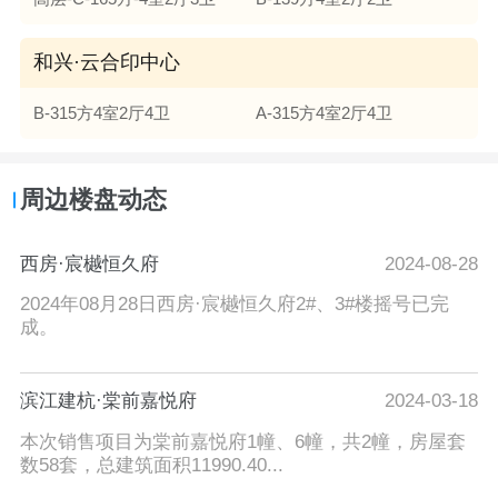
和兴·云合印中心
B-315方4室2厅4卫
A-315方4室2厅4卫
周边楼盘动态
西房·宸樾恒久府
2024-08-28
2024年08月28日西房·宸樾恒久府2#、3#楼摇号已完
成。
滨江建杭·棠前嘉悦府
2024-03-18
本次销售项目为棠前嘉悦府1幢、6幢，共2幢，房屋套
数58套，总建筑面积11990.40...