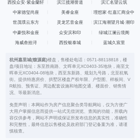
西投众安·紫金蘭轩
滨江揽潮誉道
滨汇名望云筑
中家德玺尚座
美睿金座
理想家·红嘉汇商业中
心
世茂璞云东方
灵龙艺音金座
滨江海潮望月城·潮印
中豪悦和金座
众安滨和印
绿城江澜云境阁
海威叁拾浔
西投银泰城
蓝城久宸里
杭州嘉里城(馥源庭)
楼盘，售楼处电话：0571-88118818，楼
盘/项目地址：东至胜南路、文晖单元XC0403-35地块，南至文
晖单元XC0404-08地块，西至东新路、规划九号路，北至杭氧
街。提供特惠房价、拱墅区楼盘产权年限、户型图、样板间、V
R航拍、预售证、周边配套设施和地图交通、楼面价、销售情
况、等最新消息。
免责声明：本网站作为房产信息聚合类导航网站，仅为方便广
大用户掌握信息而提供一站式无偿浏览、查阅的功能，所载内
容仅供参考，网站不声明或保证所发布信息的真实性，准确性
和完整性，最终信息以售楼处及政府部门登记备案为准，请谨
慎核查。