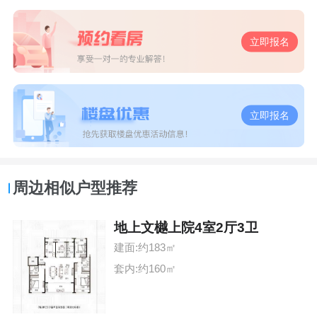
立即报名
立即报名
周边相似户型推荐
地上文樾上院4室2厅3卫
建面:约183㎡
套内:约160㎡