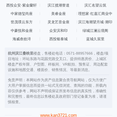
西投众安·紫金蘭轩
滨江揽潮誉道
滨汇名望云筑
中家德玺尚座
美睿金座
理想家·红嘉汇商业中
心
世茂璞云东方
灵龙艺音金座
滨江海潮望月城·潮印
中豪悦和金座
众安滨和印
绿城江澜云境阁
海威叁拾浔
西投银泰城
蓝城久宸里
杭州滨江叠映里
楼盘，售楼处电话：0571-88957666，楼盘/项
目地址：环站东路与花园兜路交叉口。提供特惠房价、上城区
楼盘产权年限、户型图、样板间、VR航拍、预售证、周边配套
设施和地图交通、楼面价、销售情况、等最新消息。
免责声明：本网站作为房产信息聚合类导航网站，仅为方便广
大用户掌握信息而提供一站式无偿浏览、查阅的功能，所载内
容仅供参考，网站不声明或保证所发布信息的真实性，准确性
和完整性，最终信息以售楼处及政府部门登记备案为准，请谨
慎核查。
www.kan3721.com