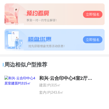
立即报名
立即报名
周边相似户型推荐
和兴·云合印中心4室2厅4卫
建面:约315㎡
套内:约243.6㎡