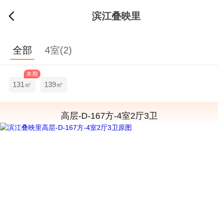
滨江叠映里
全部
4室(2)
本期
131㎡
139㎡
高层-D-167方-4室2厅3卫