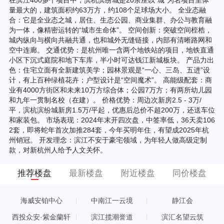
在滨江400多个项目中，滨杭滨纷城是20余座以“城”为名项目里体
量最大的，建筑面积约63万方，约108个足球场大小。 全业态融
合：它是全业态之城，居住、生态公园、商业集群、办公与教育融
为一体，像精密运转的“城市生命体”。 空间创新：突破空间桎梏，
城内纵向与横向共融共通，也和城外无缝链接，内部有清晰路网和
空中连廊。 交通优势：是杭州唯一含两个地铁站的项目，地铁直通
小区下沉式庭院和地下车库，半小时可达钱江新城板块。 产品力出
色：住宅立面有全新建筑美学；园林景观是“一心、三岛、五进”设
计，有上百种绿植花卉；户型设计是“空间魔术”。 高能级配套：商
业有4000方街区和未来10万方综合体；公园7万方；有两所幼儿园
和九年一贯制名校（在建）。 价格优势：周边次新房2.5 - 3万/
平，滨杭滨纷城新房1.5万/平起，优惠后总价不超200万，还送车位
和家装包。 市场表现：2024年末开四次盘，中签率低，36天卖106
2套，即将蛇年首次加推284套，今年买明年住，有望成2025年杭
州销冠。 开发理念：滨江不安于豪宅领域，为年轻人做高级定制
款，对新杭州人给予人文关怀。
推荐楼盘
最新楼盘
附近楼盘
同价楼盘
海威安铂中心
中南江一云境
静江会
西投众安·紫金蘭轩
滨江揽潮誉道
滨汇名望云筑