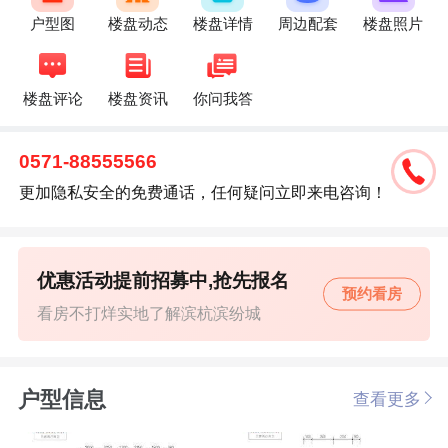
户型图
楼盘动态
楼盘详情
周边配套
楼盘照片
楼盘评论
楼盘资讯
你问我答
0571-88555566
更加隐私安全的免费通话，任何疑问立即来电咨询！
优惠活动提前招募中,抢先报名
预约看房
看房不打烊实地了解滨杭滨纷城
户型信息
查看更多