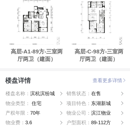
高层-A1-89方-三室两
高层-C-98方-三室两
厅两卫（建面）
厅两卫（建面）
楼盘详情
查看更多详情
楼盘名称：
滨杭滨纷城
销售状态：
在售
物业类型：
住宅
项目特色：
东湖新城
产权年限：
70年
物业公司：
滨江物业
物业费：
3.6
户型面积：
89-112方