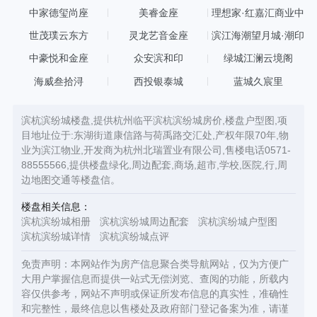
中家德玺尚座
美睿金座
理想家·红嘉汇商业中
心
世茂璞云东方
灵龙艺音金座
滨江海潮望月城·潮印
中豪悦和金座
众安滨和印
绿城江澜云境阁
海威叁拾浔
西投银泰城
蓝城久宸里
滨杭滨纷城楼盘,提供杭州临平滨杭滨纷城房价,楼盘户型图,项
目地址位于:东湖街道康信路与荷禹路交汇处,产权年限70年,物
业为滨江物业,开发商为杭州北瑞置业有限公司,售楼电话0571-
88555566,提供楼盘绿化,周边配套,商场,超市,学校,医院,行,周
边地图交通等楼盘信。
楼盘相关信息：
滨杭滨纷城相册
滨杭滨纷城周边配套
滨杭滨纷城户型图
滨杭滨纷城详情
滨杭滨纷城点评
免责声明：本网站作为房产信息聚合类导航网站，仅为方便广
大用户掌握信息而提供一站式无偿浏览、查阅的功能，所载内
容仅供参考，网站不声明或保证所发布信息的真实性，准确性
和完整性，最终信息以售楼处及政府部门登记备案为准，请谨