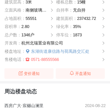
建筑层高：
3米
楼栋总数：
15幢
立面风格：
南侧玻璃铝板，侧边铝线条+涂料
自持率：
无自持
占地面积：
55551
建筑面积：
237432.72
容积率：
2.80
绿化率：
35%
总户数：
1346户
停车位：
1873
开发商：
杭州北瑞置业有限公司
楼盘地址：
东湖街道康信路与荷禹路交汇处
售楼电话：
0571-88555566
变价通知
开盘通知
周边楼盘动态
西房广大·宸樾山澜里
2024-08-22