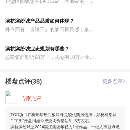
户型区间锁定在89-112㎡，有89㎡的三...
滨杭滨纷城产品品质如何体现？
外立面有「金镶玉」的油画框质感；景...
滨杭滨纷城业态规划有哪些？
总建筑面积近98万㎡，规划有10万㎡集...
楼盘点评(38)
更多点评
专家点评
TOD项目在杭州除热门板块外是较优购房选择，如杨柳郡从
“1字头”开盘到如今成交均价稳站5 - 6万左右。
滨杭滨纷城是2024滨江集团年轻力1号作品，一经入市就点燃