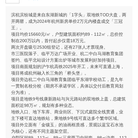
滨杭滨纷城是来自东湖新城的「1字头」双地铁TOD大盘，两
开两罄，成为2024年杭州新房单价2万元内楼盘成交「三冠
王」。
项目均价15660元/㎡，户型建筑面积约89 - 112㎡，总价控
制在200万以内，首付起步仅需18万元。
两次开盘吸引2530组登记，还有27张人才票现身。
市三医院落子、临平万达广场开业、杭二中白马湖教育集团
签约、临平北站设计方案出炉等城市发展利好加持项目。
项目南面规划的沪乍杭高铁2025年开工，未来可直通上海，
项目将成杭州融入长三角的「桥头堡」。
项目旁边杭二中白马湖教育集团临平东湖学校动工，是九年
一贯制名校分校（期房不承诺学区，具体以交付后教育局划
分为准）。
项目是地铁9号线康新路站与兴元路站的双地铁上盖，总建筑
面积近98万㎡，规划有多种业态。
地铁入口、地下车库、商业街区、下沉式庭院全线贯通，业
主下楼可直达地铁站，乘地铁9号线可直达多个繁华区域。
项目外立面有「金镶玉」的油画框质感，景观以蓝宝石水池
为核心，还有不同主题架空层。
户型区间89 - 112㎡，89㎡三房两卫中间套、98㎡边套、112