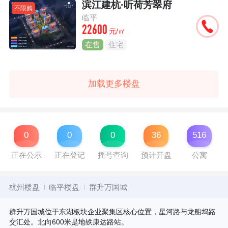
滨江建杭·听荷芳翠府
不限购
临平
22600
元/㎡
在售
住宅
加载更多楼盘
0
0
0
36
516
正在公示
正在登记
摇号查询
预计开盘
公寓
杭州楼盘
临平楼盘
群升万国城
群升万国城位于东湖板块企业聚集区核心位置，星河路与龙船坞路
交汇处。北向600米是地铁康达路站。