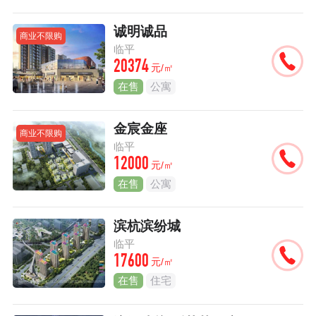
诚明诚品
商业不限购
临平
20374
元/㎡
在售
公寓
金宸金座
商业不限购
临平
12000
元/㎡
在售
公寓
滨杭滨纷城
临平
17600
元/㎡
在售
住宅