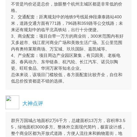
不管是均价还是总价，放眼整个杭州主城区都是非常低的价
格。
2、交通配套：距离规划中的地铁9号线延伸段康泰路站400
米，道路交通方面有771路，796路和359路等公交线路；未
来还有规划中的临平北高铁站，出行十分便捷。
3、商业配套：项目自带一万方的商业街，300米范围内有好
又多超市、钱江星河商业广场和美致生活广场。五公里范围
内有奥特莱斯商场、万宝城、玖玖国际、嘉凯城等。
4、产业配套：项目周边产业园区聚集，有贝因美、老板电
器、春风动力、东华链条、杭汽轮、长江汽车、诺贝尔陶
瓷、旺旺食品、华润万家等知名企业。
总体来说，该项目门槛较低，各方面配套比较齐全，自住和
低总价投资都是不错的选择。
大神点评
群升万国城占地面积2万6千方，总建面积13万方，容积率3.5
5，绿地面积3000多方。整体外立面现代简约，极富设计感，
整个商业区都为开放式道路，方便人流往来和购物逛街，地