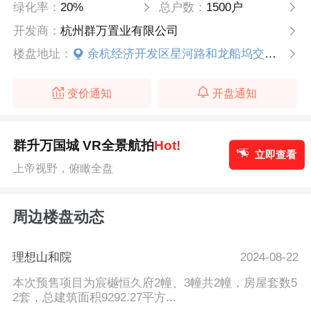
绿化率：
20%
总户数：
1500户
开发商：
杭州群万置业有限公司
楼盘地址：
余杭经济开发区星河路和龙船坞交叉口
变价通知
开盘通知
群升万国城 VR全景航拍
Hot!
立即查看
上帝视野，俯瞰全盘
周边楼盘动态
理想山和院
2024-08-22
本次预售项目为宸樾恒久府2幢、3幢共2幢，房屋套数5
2套，总建筑面积9292.27平方...