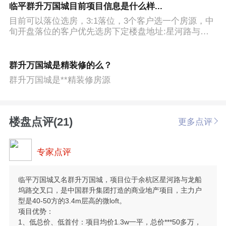
临平群升万国城目前项目信息是什么样...
目前可以落位选房，3:1落位，3个客户选一个房源，中
旬开盘落位的客户优先选房下定楼盘地址:星河路与龙
船坞路交叉口可售房源总户数：800多套房源！交付标
准：带装修交付均价：1.3万/平（三证齐全）面积：40
㎡~80㎡主力户型:40-50方付款方式：一次性或按揭！
群升万国城是精装修的么？
五成不限购、不限贷附近楼盘17000-22000之间项目优
群升万国城是**精装修房源
势采光好，户型方正，大开间，地铁口坐拥万方现代风
情商业街好又多超市、奥特莱斯商场、万宝城、玖玖国
际、嘉凯城等商业配套丰富，户型：30-80方可选择，
精装房源微LOFT建设中9号地铁康泰路站距离项目400
楼盘点评(21)
更多点评
米 771、796、359、等公交及规划中的临平北高铁站通
过杭州各大区域直达本项目生活配套齐全:周边云集果
品市场，蔬菜市场，商业广场、水产市场，食品市场等
专家点评
等大市场拥有贝因美、老板电器、春风动力、东华链
条、杭汽轮、长江汽车、诺贝尔陶瓷、旺旺食品、华润
万家、等20万高端租客群体 。
临平万国城又名群升万国城，项目位于余杭区星河路与龙船
坞路交叉口，是中国群升集团打造的商业地产项目，主力户
型是40-50方的3.4m层高的微loft。
项目优势：
1、低总价、低首付：项目均价1.3w一平，总价***50多万，