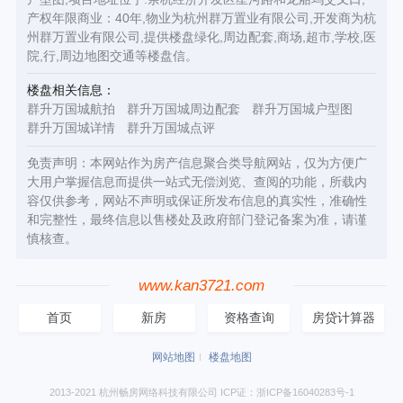
产权年限商业：40年,物业为杭州群万置业有限公司,开发商为杭
州群万置业有限公司,提供楼盘绿化,周边配套,商场,超市,学校,医
院,行,周边地图交通等楼盘信。
楼盘相关信息：
群升万国城航拍
群升万国城周边配套
群升万国城户型图
群升万国城详情
群升万国城点评
免责声明：本网站作为房产信息聚合类导航网站，仅为方便广
大用户掌握信息而提供一站式无偿浏览、查阅的功能，所载内
容仅供参考，网站不声明或保证所发布信息的真实性，准确性
和完整性，最终信息以售楼处及政府部门登记备案为准，请谨
慎核查。
www.kan3721.com
首页
新房
资格查询
房贷计算器
网站地图
楼盘地图
2013-2021 杭州畅房网络科技有限公司 ICP证：浙ICP备16040283号-1