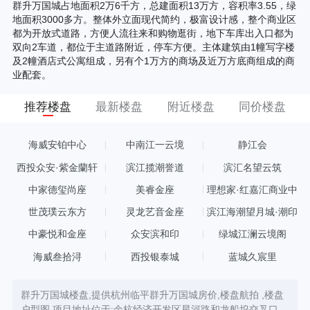
群升万国城占地面积2万6千方，总建面积13万方，容积率3.55，绿
地面积3000多方。整体外立面现代简约，极富设计感，整个商业区
都为开放式道路，方便人流往来和购物逛街，地下车库出入口都为
双向2车道，都位于主道路附近，停车方便。主体建筑由1幢写字楼
及2幢酒店式公寓组成，另有个1万方的商场及近万方底商组成的商
业配套。
推荐楼盘
最新楼盘
附近楼盘
同价楼盘
海威安铂中心
中南江一云境
静江会
西投众安·紫金蘭轩
滨江揽潮誉道
滨汇名望云筑
中家德玺尚座
美睿金座
理想家·红嘉汇商业中
心
世茂璞云东方
灵龙艺音金座
滨江海潮望月城·潮印
中豪悦和金座
众安滨和印
绿城江澜云境阁
海威叁拾浔
西投银泰城
蓝城久宸里
群升万国城楼盘,提供杭州临平群升万国城房价,楼盘航拍 ,楼盘
户型图,项目地址位于:余杭经济开发区星河路和龙船坞交叉口,