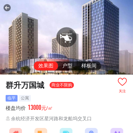
效果图
户型
样板间
群升万国城
商业不限购
关注
临平
公寓
13000
楼盘均价
元/㎡
余杭经济开发区星河路和龙船坞交叉口