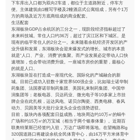
下车库出入口都为双向2车道，都位于主道路附近，停车方
便。主体建筑由1幢写字楼及2幢酒店式公寓组成，另有个1万
方的商场及近万方底商组成的商业配套。
生活配套
东湖板块GDP占余杭区的三分之一，现阶段经济指标超过了
未来科技城。常住人口约36万，超过了滨江区和下城区。是
现有的临平常住人的2分之一。未来随着余杭经济开发区的产
业升级和发展，东湖板块会迎来爆发式的增长。城市的本质
就是“人口、产业、消费”的集聚。而产业发展必定带动人口快
速增加，也会带动消费升级。一座城市房价的重塑，最核心
的就是人口。
东湖板块旨在打造成一座现代化、国际化的产城融合的新
城。目前已成功入驻数十家世界500强企业，比如瑞士诺华制
药集团、法国赛诺菲制药集团、美国礼来制药集团、中国华
润集团等；老板电器、贝达药业、微光电子等10多家上市挂
牌企业在此扎根，运达风电、诺贝尔陶瓷、西奥电梯、春风
动力、贝因美等大批行业龙头企业也强势进驻。
目前，版块内各项配套日益成熟，地块周边约10万㎡的蜗牛
广场和约15万㎡的万宝城（相当于两个银泰体量）。近期百
联奥特莱斯已经签约入驻，万达广场即将落地。在望梅路和g
320国道路口将建设余杭全民体育中心，由16万平方米体育中