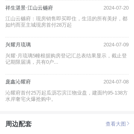
祥生湛景·江山云樾府
2024-07-20
江山云樾府：现房销售即买即住，生活的所有美好，都
如约而至主城现房首付28万起
兴耀月琉璃
2024-07-09
兴耀·月琉璃5幢根据购房登记汇总表结果显示，截止登
记期限届满，共有0户...
庞鑫沁耀府
2024-07-08
沁耀府首付25万起瓜沥芯滨江物业盘，建面约95-138方
水岸奢宅火爆抢购中。
周边配套
查看大图