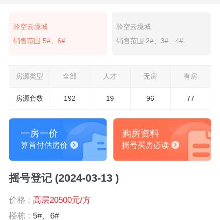
聆空云境城
聆空云境城
销售范围:5#、6#
销售范围:2#、3#、4#
房源类型
全部
人才
无房
有房
房源套数
192
19
96
77
一房一价
购房资料
算首付估房价
摇号买房必读
摇号登记 (2024-03-13 )
价格 :
高层20500元/方
楼栋 :
5#、6#