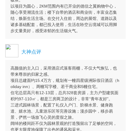
以项目为圆心，2KM范围内有已开业的德信之翼购物中心，
随心享受潮流生活；楼下自带的酒店和商业街，丰富业态集
结，焕新生活主场。在交付入住前，周边的展馆、道路以及
诸多基础配套，都已投入使用，生活在聆空云境城可以用脚
步丈量美好，感受浓郁的生活烟火气。
大神点评
高颜值的主入口，采用酒店式落客雨棚，不仅大气恢弘，也
带来尊崇的归家之感。
项目总建面约15.4万方，规划有一幢四星级洲际假日酒店（h
oliday inn）、两幢写字楼、若干商业和5幢住宅。
住宅总层高只有12-13层，总共328套房源，主力户型建筑面
积约97-110㎡，都是三房两卫的设计，非常“青年友好”。
三进式园林场景，配置了礼仪入户门、阶梯水景、健身跑
道、嬉水池、儿童游乐区等完善设施；漫步园中，移步易
景，俨然一场放飞心灵的度假之旅。
阔绰的楼间距不仅为园林景观的打造预留出了足够的空间，
也更大限度地保障了出色的通风和采光。