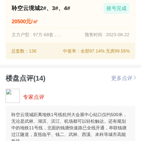
聆空云境城2#、3#、4#
摇号完成
20500元/㎡
主力户型 : 97方-68套，...
预售时间 : 2023-08-22
总套数：136
中签率：全部97.14% 无房99.55%
楼盘点评(14)
更多点评
专家点评
聆空云境城距离地铁1号线杭州大会展中心站口仅约500米，
无论是武林、湖滨、滨江、机场都可以轻松触达。还有规划
中的地铁11号线，北面的钱塘快速路已全线开通，串联钱塘
过江隧道，直抵临平、钱二、武林、西溪、未科等城市高能
板块。