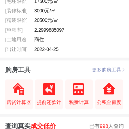
[毛坯限价]
17500元/㎡
[装修标准]
3000元/㎡
[精装限价]
20500元/㎡
[容积率]
2.2999885097
[土地用途]
商住
[出让时间]
2022-04-25
购房工具
更多购房工具
房贷计算器
提前还款计
税费计算
公积金额度
查询真实
成交低价
已有
998
人查询