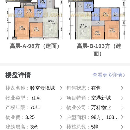
高层-A-98方（建面）
高层-B-103方（建
面）
楼盘详情
查看更多详情
楼盘名称：
聆空云境城
销售状态：
在售
物业类型：
住宅
项目特色：
空港新城
产权年限：
70年
物业公司：
万科物业
物业费：
3.25
户型面积：
98方、103方、110方
建筑层高：
3米
楼栋总数：
5幢