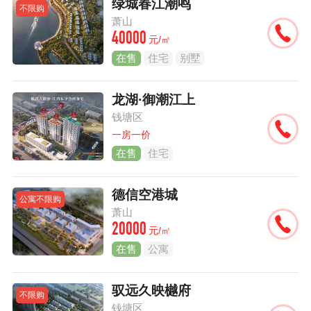
绿城春江潮鸣
不限购
萧山
40000
元/㎡
在售
住宅
别墅
龙湖·御潮江上
钱塘区
一房一价
在售
住宅
德信空港城
公寓不限购
萧山
20000
元/㎡
在售
公寓
驭远久映樾府
不限购
钱塘区