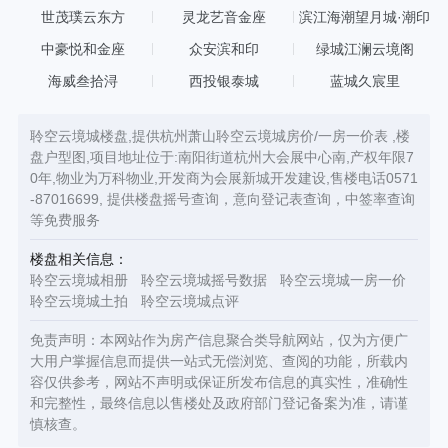
心
世茂璞云东方
灵龙艺音金座
滨江海潮望月城·潮印
中豪悦和金座
众安滨和印
绿城江澜云境阁
海威叁拾浔
西投银泰城
蓝城久宸里
聆空云境城楼盘,提供杭州萧山聆空云境城房价/一房一价表 ,楼
盘户型图,项目地址位于:南阳街道杭州大会展中心南,产权年限7
0年,物业为万科物业,开发商为会展新城开发建设,售楼电话0571
-87016699, 提供楼盘摇号查询，意向登记表查询，中签率查询
等免费服务
楼盘相关信息：
聆空云境城相册
聆空云境城摇号数据
聆空云境城一房一价
聆空云境城土拍
聆空云境城点评
免责声明：本网站作为房产信息聚合类导航网站，仅为方便广
大用户掌握信息而提供一站式无偿浏览、查阅的功能，所载内
容仅供参考，网站不声明或保证所发布信息的真实性，准确性
和完整性，最终信息以售楼处及政府部门登记备案为准，请谨
慎核查。