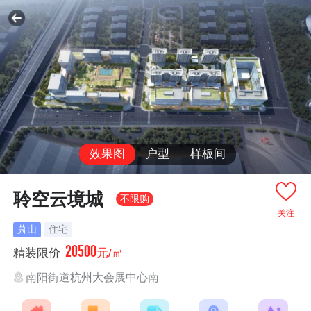
效果图
户型
样板间
聆空云境城
不限购
关注
萧山
住宅
20500
精装限价
元/㎡
南阳街道杭州大会展中心南