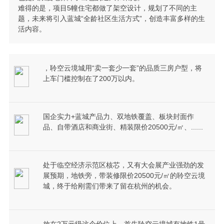
难得的是，项目5幢住宅都做了架空设计，规划了不同的主
题，未来将引入蓝城“全龄社区生活方式”，创造丰富多样的生
活内容。
，聆空云境城用“卖一套少一套”的品质三房户型，将
上车门槛控制在了200万以内。
国企实力+蓝城产品力、双地铁覆盖、板块封面作
品、自带酒店和商业街、精装限价20500元/㎡、......
处于临空经济示范区核芯，又有大会展产业强劲的发
展预期，地铁旁，带装修限价20500元/㎡的聆空云境
城，终于给刚需们带来了留在杭州的机会。
放在2万元级这个价位上，首先聆空云境城有地铁1号