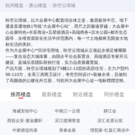
杭州楼盘
萧山楼盘
聆空云境城
聆空云境城，以大会展中心配套综合体之姿，傲居板块中芯。地下
通道直通地铁1号线“大会展中心站”，咫尺之距极速穿越；大会展中
心会展特色+丰富商业+五星级酒店+高端商务+滨水公园+都市生态
园等，全维资源皆在生活半径范围内，每一寸土地都将无限放大地
标生活的美好。
作为大会展中心**宗涉宅用地，聆空云境城从立项起步便足够耀眼
——复合业态大城体量，由国企平台会新置业、高端酒店专家开元
建设、蓝城乐居团队联袂打造，实力品质毋庸置疑。
产品方面，聆空云境城规划了5幢12-13层的高层住宅，主力户型约
98-110方，全系三房两卫设计，考究空间设计+装修水准，且做到
了高颜值的公建化外立面，与杭州大会展中心这一地标熠熠交映。
推荐楼盘
最新楼盘
附近楼盘
同价楼盘
海威安铂中心
中南江一云境
静江会
西投众安·紫金蘭轩
滨江揽潮誉道
滨汇名望云筑
中家德玺尚座
美睿金座
理想家·红嘉汇商业中