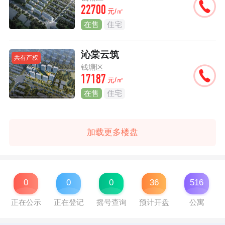
22700
元/㎡
在售
住宅
沁棠云筑
共有产权
钱塘区
17187
元/㎡
在售
住宅
加载更多楼盘
0
0
0
36
516
正在公示
正在登记
摇号查询
预计开盘
公寓