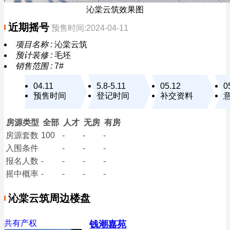
沁棠云筑效果图
近期摇号
预售时间:2024-04-11
项目名称 :
沁棠云筑
预计装修 :
毛坯
销售范围 :
7#
04.11
5.8-5.11
05.12
0
预售时间
登记时间
补交资料
房源类型
全部
人才
无房
有房
房源套数
100
-
-
-
入围条件
-
-
-
报名
人数
-
-
-
-
摇中概率
-
-
-
-
沁棠云筑周边楼盘
共有产权
钱潮嘉苑