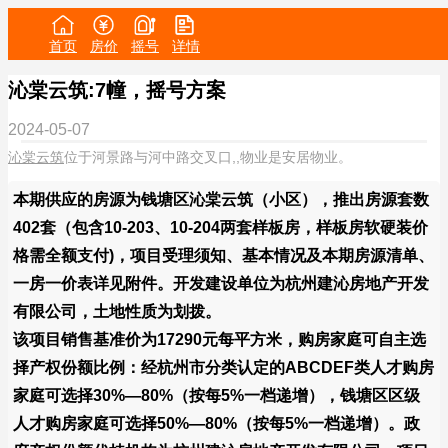
首页
房价
摇号
详情
沁棠云筑:7幢，摇号方案
2024-05-07
沁棠云筑
位于河景路与河中路交叉口,,物业是安居物业。
本期供应的房源为钱塘区沁棠云筑（小区），推出房源套数
402套（包含10-203、10-204两套样板房，样板房软硬装价
格需全额支付)，项目受理须知、基本情况及本期房源清单、
一房一价表详见附件。开发建设单位为杭州建沁房地产开发
有限公司，土地性质为划拨。
该项目销售基准价为17290元每平方米，购房家庭可自主选
择产权份额比例：经杭州市分类认定的ABCDEF类人才购房
家庭可选择30%—80%（按每5%一档递增），钱塘区区级
人才购房家庭可选择50%—80%（按每5%一档递增）。政