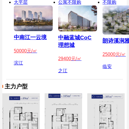
大平层
公寓不限购
不限购
中南江一云境
中融蓝城CoC
朗诗溪涧
理想城
50000
元/㎡
25000
元/㎡
29400
元/㎡
滨江
临安
之江
主力户型