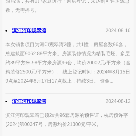
限届满，共有0户家庭进行了购房登记，未达到可售房源总
数，无需摇号。
滨江河印观翠湾
2024-08-16
本次销售项目为河印观翠湾2幢，共1幢，房屋套数96套，
总建筑面9062.88平方米。房源装修情况为精装毛坯。多层
约89平方米-98平方米房源96套，均价20002元/平方米（含
精装修2500元/平方米）。 线上登记时间：2024年8月15日
9点至2024年8月17日17点截止，持续3日。 资金...
滨江河印观翠湾
2024-08-12
滨江河印观翠湾已领2#共96套房源的预售证，杭房预许字
(2024)第00347号，房源均价21300元/平米。