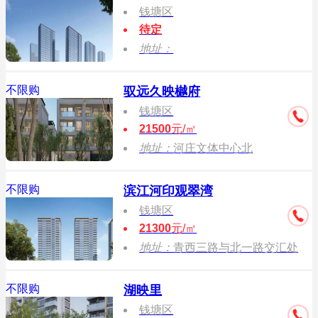
钱塘区
待定
地址：
不限购
驭远久映樾府
钱塘区
21500
元/㎡
地址：
河庄文体中心北
不限购
滨江河印观翠湾
钱塘区
21300
元/㎡
地址：
青西三路与北一路交汇处
不限购
湖映里
钱塘区