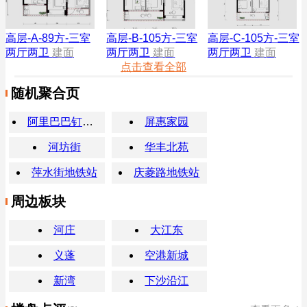
高层-A-89方-三室
高层-B-105方-三室
高层-C-105方-三室
两厅两卫
建面
两厅两卫
建面
两厅两卫
建面
点击查看全部
随机聚合页
阿里巴巴钉钉总部
屏惠家园
河坊街
华丰北苑
萍水街地铁站
庆菱路地铁站
周边板块
河庄
大江东
义蓬
空港新城
新湾
下沙沿江