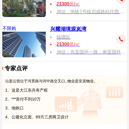
21300
元/㎡
地址：
地铁7号线启成路站往西 约700米
不限购
兴耀湖境观岚湾
钱塘区
21300
元/㎡
地址：
东至国环一路，南至国环一路，西至青西二路，北至北二路。
专家点评
沁棠云筑位于河景路与河中路交叉口,,物业是安居物业。
1、这是大江东共有产权
2、***首付不到10万
3、地铁口
4、公建化立面、89方三房两卫设计