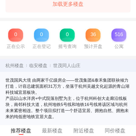
加载更多楼盘
0
0
0
36
516
正在公示
正在登记
摇号查询
预计开盘
公寓
杭州楼盘
临安楼盘
世茂同人山庄
世茂国风大境 由两家千亿级房企——世茂集团&泰禾集团联袂倾力
打造，计容总建筑面积31万方，坐落于杭州吴越文化起源的青山湖
科技城宜居板块。
产品以山水洋房+中式院落别墅为主，位于杭州科创大走廊沿线板
块，南邻科技大道，杭州地铁5号线和地铁16号线将该区域与杭州
未来紧密相连。整个项目拟打造一个舒适宜居、拥抱自然、拥抱未
来的纯低密地铁宜居大盘。
推荐楼盘
最新楼盘
附近楼盘
同价楼盘