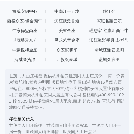
海威安铂中心
中南江一云境
静江会
西投众安·紫金蘭轩
滨江揽潮誉道
滨汇名望云筑
中家德玺尚座
美睿金座
理想家·红嘉汇商业中
心
世茂璞云东方
灵龙艺音金座
滨江海潮望月城·潮印
中豪悦和金座
众安滨和印
绿城江澜云境阁
海威叁拾浔
西投银泰城
蓝城久宸里
世茂同人山庄楼盘,提供杭州临安世茂同人山庄房价/一房一价表
,楼盘航拍 ,楼盘户型图,项目地址位于:青山湖·地铁16号线八百
里站往西800米,产权年限70年,物业为杭州临安同人置业有限公
司,开发商为杭州临安同人置业有限公司,售楼电话400-999-102
1 转 9535,提供楼盘绿化,周边配套,商场,超市,学校,医院,行,周边
地图交通等楼盘信。
楼盘相关信息：
世茂同人山庄航拍
世茂同人山庄周边配套
世茂同人山庄一
房一价
世茂同人山庄详情
世茂同人山庄点评