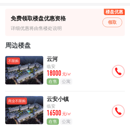
楼盘优惠
免费领取楼盘优惠资格
领取
详细优惠将由售楼处说明
周边楼盘
云河
不限购
临安
18000
元/㎡
在售
公寓
云安小镇
商业不限购
临安
16500
元/㎡
在售
公寓