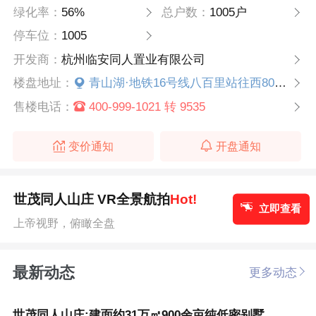
绿化率：
56%
总户数：
1005户
停车位：
1005
开发商：
杭州临安同人置业有限公司
楼盘地址：
青山湖·地铁16号线八百里站往西800米
售楼电话：
400-999-1021 转 9535
变价通知
开盘通知
世茂同人山庄 VR全景航拍
Hot!
立即查看
上帝视野，俯瞰全盘
最新动态
更多动态
世茂同人山庄:建面约31万㎡900余亩纯低密别墅