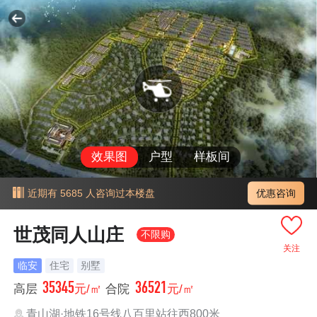
效果图
户型
样板间
优惠咨询
近期有 5685 人咨询过本楼盘
世茂同人山庄
不限购
关注
临安
住宅
别墅
35345
36521
高层
元/㎡
合院
元/㎡
青山湖·地铁16号线八百里站往西800米