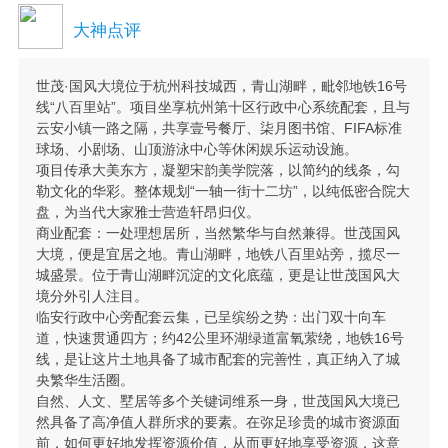
大神点评
世茂·国风大境位于杭州科技城西，青山湖畔，毗邻地铁16号
线“八百里站”。项目坐享杭州第十区行政中心系统配套，且与
云安小镇一路之隔，共享壹号餐厅、柒月图书馆、FIFA标准
球场、小剧场、山顶游泳中心等休闲娱乐运动设施。
项目传承大美东方，凝塑宋韵美学院落，以简约的线条，勾
勒文化的华彩。整体规划“一轴一街十二坊”，以纯低密合院大
盘，为当代大家雅士营造轩昂归仪。
商业配套：一处理想居所，当然繁华与自然兼得。世茂国风
大境，便是宜居之地。青山湖畔，地铁八百里站旁，揽尽一
城盛景。位于青山湖畔沉淀的文化底蕴，更是让世茂国风大
境分外引人注目。
临安行政中心旁配套云集，已呈缤纷之势：出门双十向车
道，快速贯通四方；约42公里环湖绿道富氧萦绕，地铁16号
线，是让这片土地具备了城市配套的完善性，真正纳入了城
央繁华生活圈。
自然、人文、墅居等多个关键词维系一身，世茂国风大境已
然具备了高净值人群所求的要素。在弥足珍贵的城市资源面
前，如何更好地发挥资源价值，从而更好地享受资源，这意