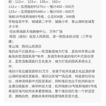
积：112㎡、123㎡、136㎡、162㎡
112㎡～实用面积约270㎡～预计450～550万
123㎡～实用面积约480㎡～预计550～600万
地铁16号线和地铁5号线，公交834路，846路
学校临安中学、锦城第二中学、城南小学、青山湖科技城育
才小学、
综合商场新天地购物中心、万华广场
医院（级别）临安人民医院、浙一医院余杭分院（三甲在
建）
青山湖、西径山风景区
项目由千亿级房企——世茂集团倾力打造，是杭州市青山湖
板块的世茂国风系**钜作，其倡导和传递的现代中式居住理
念，是世茂集团践行文化复兴，倾力打造的国风系塔尖之
作。
项目计容总建筑面积31万方，坐落于杭州吴越文化起源的青
山湖科技城宜居板块。项目以区域***高品质、纯低密社区站
位，传神演绎新中式院居美好。同时项目也位于杭州科创大
走廊沿线板块，南邻科技大道，杭州地铁16号线和地铁5号线
将该区域与杭州未来紧密相连。整个项目拟打造一个舒适宜
居、拥抱自然、拥抱未来的纯低密地铁宜居大盘。