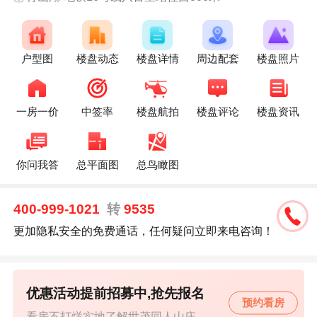
户型图
楼盘动态
楼盘详情
周边配套
楼盘照片
一房一价
中签率
楼盘航拍
楼盘评论
楼盘资讯
你问我答
总平面图
总鸟瞰图
400-999-1021
转
9535
更加隐私安全的免费通话，任何疑问立即来电咨询！
优惠活动提前招募中,抢先报名
预约看房
看房不打烊实地了解世茂同人山庄