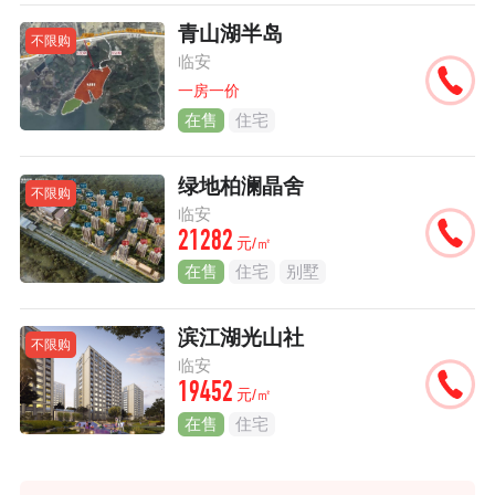
青山湖半岛
不限购
临安
一房一价
在售
住宅
绿地柏澜晶舍
不限购
临安
21282
元/㎡
在售
住宅
别墅
滨江湖光山社
不限购
临安
19452
元/㎡
在售
住宅