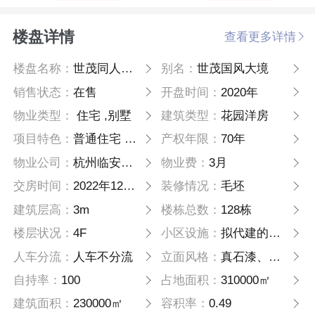
楼盘详情
查看更多详情
楼盘名称：
世茂同人山庄
别名：
世茂国风大境
销售状态：
在售
开盘时间：
2020年
物业类型：
住宅 ,别墅
建筑类型：
花园洋房
项目特色：
普通住宅 安居型商品房 别墅 公园地产
产权年限：
70年
物业公司：
杭州临安同人置业有限公司
物业费：
3月
交房时间：
2022年12月31日-2023年06月
装修情况：
毛坯
建筑层高：
3m
楼栋总数：
128栋
楼层状况：
4F
小区设施：
拟代建的幼儿园、泳池、幼儿园、网球场、篮球场、橡胶跑道
人车分流：
人车不分流
立面风格：
真石漆、涂料
自持率：
100
占地面积：
310000㎡
建筑面积：
230000㎡
容积率：
0.49