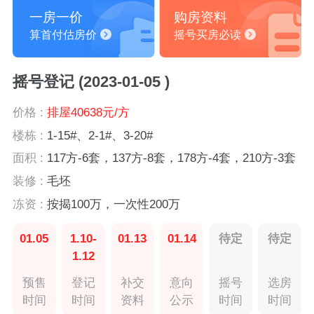
一房一价
购房资料
算首付估房价
摇号买房必读
摇号登记 (2023-01-05 )
价格 :
排屋40638元/方
楼栋 :
1-15#、2-1#、3-20#
面积 :
117方-6套，137方-8套，178方-4套，210方-3套
装修 :
毛坯
冻资 :
按揭100万，一次性200万
01.05
1.10-
01.13
01.14
待定
待定
1.12
预售
登记
补交
意向
摇号
选房
时间
时间
资料
公示
时间
时间