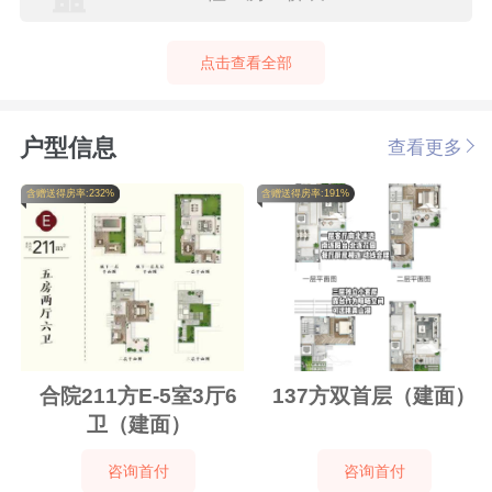
点击查看全部
户型信息
查看更多
含赠送得房率:232%
含赠送得房率:191%
合院211方E-5室3厅6
137方双首层（建面）
卫（建面）
咨询首付
咨询首付