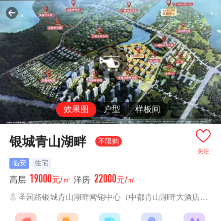
效果图
户型
样板间
银城青山湖畔
不限购
关注
临安
住宅
19000
22000
高层
元/㎡
洋房
元/㎡
圣园路银城青山湖畔营销中心（中都青山湖畔大酒店西侧）