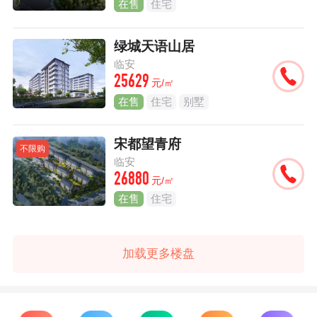
在售
住宅
绿城天语山居
临安
25629
元/㎡
在售
住宅
别墅
宋都望青府
不限购
临安
26880
元/㎡
在售
住宅
加载更多楼盘