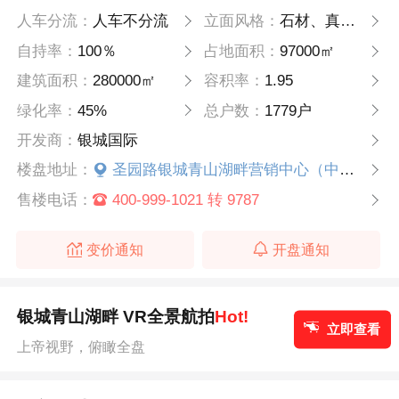
人车分流：
人车不分流
立面风格：
石材、真石漆
自持率：
100％
占地面积：
97000㎡
建筑面积：
280000㎡
容积率：
1.95
绿化率：
45%
总户数：
1779户
开发商：
银城国际
楼盘地址：
圣园路银城青山湖畔营销中心（中都青山湖畔大酒店西侧）
售楼电话：
400-999-1021 转 9787
变价通知
开盘通知
银城青山湖畔 VR全景航拍
Hot!
立即查看
上帝视野，俯瞰全盘