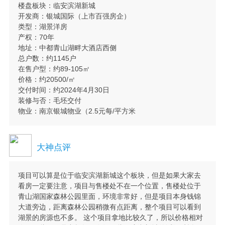
楼盘板块：临安滨湖新城
开发商：银城国际（上市百强房企）
类型：湖景洋房
产权：70年
地址：中都青山湖畔大酒店西侧
总户数：约1145户
在售户型：约89-105㎡
价格：约20500/㎡
交付时间：约2024年4月30日
装修与否：毛坯交付
物业：南京银城物业（2.5元每/平方米
大神点评
项目可以算是位于临安滨湖新城这个板块，但是如果大家去
看房一定要注意，项目与售楼处不在一个位置，售楼处位于
青山湖国家森林公园里面，环境非常好，但是项目本身钱锦
大道旁边，距离森林公园稍微有点距离，整个项目可以看到
湖景的房源也不多。 这个项目拿地比较久了，所以价格相对