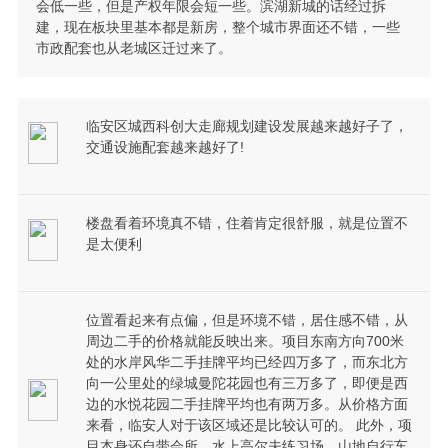
会低一些，但是产权年限会短一些。滨湖新城的话经过拆
建，现在板块里基本都是新房，整个城市界面还不错，一些
市政配套也从老城区迁过来了。
临安区城西科创大走廊规划建设发展越来越好子了，
交通设施配套越来越好了!
楼盘看着环境真不错，住着肯定很舒服，就是位置不
是太便利
位置看起来有点偏，但是环境不错，居住感不错，从
周边二手的价格就能反映出来。项目东南方向700米
处的水岸风华二手挂牌平均已经四万多了，而东北方
向一公里处的绿城曼陀花园也有三万多了，即便是西
边的水悦花园二手挂牌平均也有两万多。从价格方面
来看，临安人对于该区域还是比较认可的。 此外，项
目本身还自带会所、水上高尔夫练习场、山地自行车