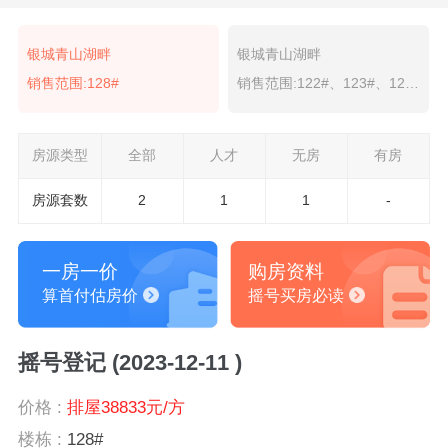
银城青山湖畔
银城青山湖畔
销售范围:128#
销售范围:122#、123#、125-127#、129#、130#
房源类型
全部
人才
无房
有房
房源套数
2
1
1
-
一房一价
购房资料
算首付估房价
摇号买房必读
摇号登记 (2023-12-11 )
价格 :
排屋38833元/方
楼栋 :
128#