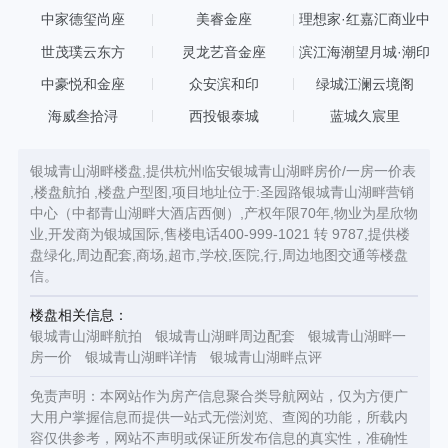
中家德玺尚座
美睿金座
理想家·红嘉汇商业中
心
世茂璞云东方
灵龙艺音金座
滨江海潮望月城·潮印
中豪悦和金座
众安滨和印
绿城江澜云境阁
海威叁拾浔
西投银泰城
蓝城久宸里
银城青山湖畔楼盘,提供杭州临安银城青山湖畔房价/一房一价表
,楼盘航拍 ,楼盘户型图,项目地址位于:圣园路银城青山湖畔营销
中心（中都青山湖畔大酒店西侧）,产权年限70年,物业为星欣物
业,开发商为银城国际,售楼电话400-999-1021 转 9787,提供楼
盘绿化,周边配套,商场,超市,学校,医院,行,周边地图交通等楼盘
信。
楼盘相关信息：
银城青山湖畔航拍
银城青山湖畔周边配套
银城青山湖畔一
房一价
银城青山湖畔详情
银城青山湖畔点评
免责声明：本网站作为房产信息聚合类导航网站，仅为方便广
大用户掌握信息而提供一站式无偿浏览、查阅的功能，所载内
容仅供参考，网站不声明或保证所发布信息的真实性，准确性