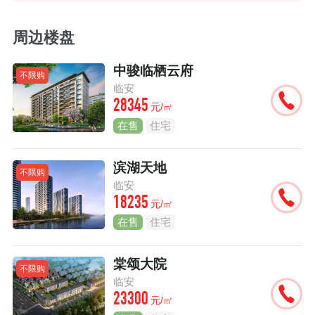
周边楼盘
中骏临栖云府
不限购
临安
28345
元/㎡
在售
住宅
滨湖天地
不限购
临安
18235
元/㎡
在售
住宅
棠颂大院
不限购
临安
23300
元/㎡