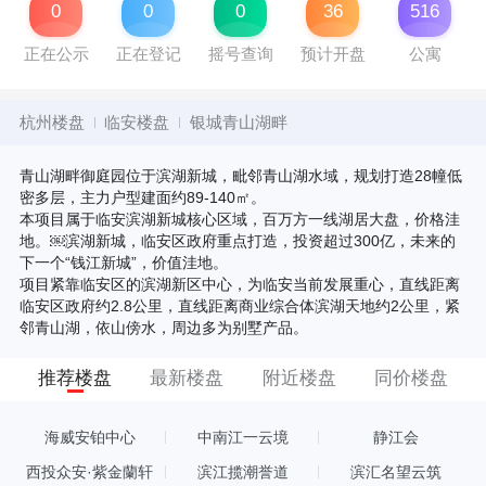
0
0
0
36
516
正在公示
正在登记
摇号查询
预计开盘
公寓
杭州楼盘
临安楼盘
银城青山湖畔
青山湖畔御庭园位于滨湖新城，毗邻青山湖水域，规划打造28幢低
密多层，主力户型建面约89-140㎡。
本项目属于临安滨湖新城核心区域，百万方一线湖居大盘，价格洼
地。￼滨湖新城，临安区政府重点打造，投资超过300亿，未来的
下一个“钱江新城”，价值洼地。
项目紧靠临安区的滨湖新区中心，为临安当前发展重心，直线距离
临安区政府约2.8公里，直线距离商业综合体滨湖天地约2公里，紧
邻青山湖，依山傍水，周边多为别墅产品。
推荐楼盘
最新楼盘
附近楼盘
同价楼盘
海威安铂中心
中南江一云境
静江会
西投众安·紫金蘭轩
滨江揽潮誉道
滨汇名望云筑