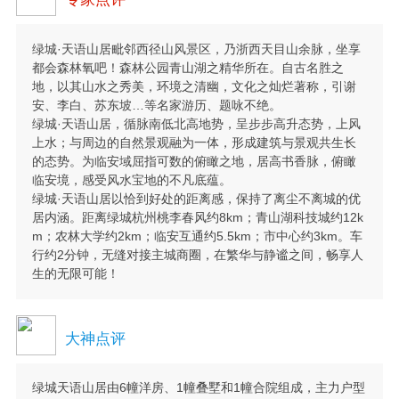
绿城·天语山居毗邻西径山风景区，乃浙西天目山余脉，坐享
都会森林氧吧！森林公园青山湖之精华所在。自古名胜之
地，以其山水之秀美，环境之清幽，文化之灿烂著称，引谢
安、李白、苏东坡…等名家游历、题咏不绝。
绿城·天语山居，循脉南低北高地势，呈步步高升态势，上风
上水；与周边的自然景观融为一体，形成建筑与景观共生长
的态势。为临安域屈指可数的俯瞰之地，居高书香脉，俯瞰
临安境，感受风水宝地的不凡底蕴。
绿城·天语山居以恰到好处的距离感，保持了离尘不离城的优
居内涵。距离绿城杭州桃李春风约8km；青山湖科技城约12k
m；农林大学约2km；临安互通约5.5km；市中心约3km。车
行约2分钟，无缝对接主城商圈，在繁华与静谧之间，畅享人
生的无限可能！
大神点评
绿城天语山居由6幢洋房、1幢叠墅和1幢合院组成，主力户型