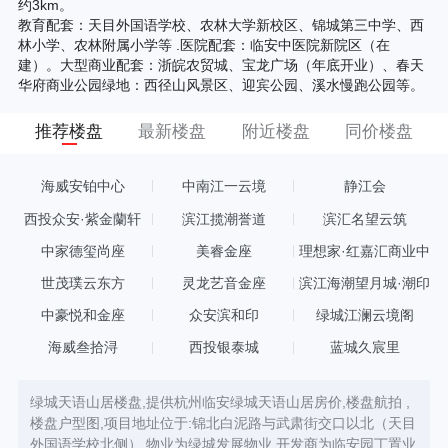
约3km。
教育配套：天目外国语学校、农林大学新校区、锦城第三中学、西
林小学、农林附属小学等 .医院配套：临安中医院新院区（在
建）。大型商业配套：浙皖农贸城、宝龙广场（年底开业）、春天
华府商业公园绿地：西径山风景区、迎宾公园、溪水慢跑公园等。
推荐楼盘
最新楼盘
附近楼盘
同价楼盘
海威安铂中心
中南江一云境
静江会
西投众安·紫金蘭轩
滨江揽潮誉道
滨汇名望云筑
中家德玺尚座
美睿金座
理想家·红嘉汇商业中
心
世茂璞云东方
灵龙艺音金座
滨江海潮望月城·潮印
中豪悦和金座
众安滨和印
绿城江澜云境阁
海威叁拾浔
西投银泰城
蓝城久宸里
绿城天语山居楼盘,提供杭州临安绿城天语山居房价,楼盘航拍 ,
楼盘户型图,项目地址位于:锦北白泥路与武肃街交口以北（天目
外国语学校北侧）,物业为绿城发展物业,开发商为临安园丁置业