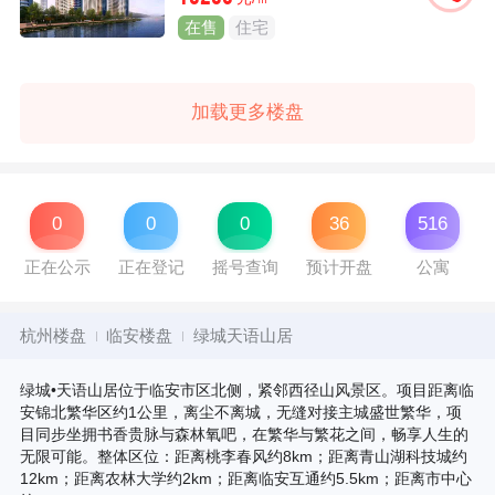
在售
住宅
加载更多楼盘
0
0
0
36
516
正在公示
正在登记
摇号查询
预计开盘
公寓
杭州楼盘
临安楼盘
绿城天语山居
绿城•天语山居位于临安市区北侧，紧邻西径山风景区。项目距离临
安锦北繁华区约1公里，离尘不离城，无缝对接主城盛世繁华，项
目同步坐拥书香贵脉与森林氧吧，在繁华与繁花之间，畅享人生的
无限可能。整体区位：距离桃李春风约8km；距离青山湖科技城约
12km；距离农林大学约2km；距离临安互通约5.5km；距离市中心