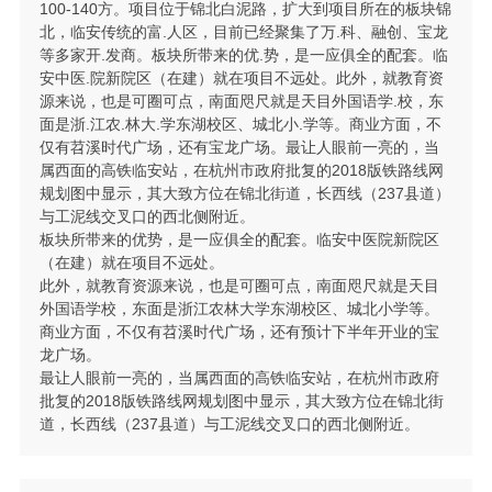
100-140方。项目位于锦北白泥路，扩大到项目所在的板块锦
北，临安传统的富.人区，目前已经聚集了万.科、融创、宝龙
等多家开.发商。板块所带来的优.势，是一应俱全的配套。临
安中医.院新院区（在建）就在项目不远处。此外，就教育资
源来说，也是可圈可点，南面咫尺就是天目外国语学.校，东
面是浙.江农.林大.学东湖校区、城北小.学等。商业方面，不
仅有苕溪时代广场，还有宝龙广场。最让人眼前一亮的，当
属西面的高铁临安站，在杭州市政府批复的2018版铁路线网
规划图中显示，其大致方位在锦北街道，长西线（237县道）
与工泥线交叉口的西北侧附近。
板块所带来的优势，是一应俱全的配套。临安中医院新院区
（在建）就在项目不远处。
此外，就教育资源来说，也是可圈可点，南面咫尺就是天目
外国语学校，东面是浙江农林大学东湖校区、城北小学等。
商业方面，不仅有苕溪时代广场，还有预计下半年开业的宝
龙广场。
最让人眼前一亮的，当属西面的高铁临安站，在杭州市政府
批复的2018版铁路线网规划图中显示，其大致方位在锦北街
道，长西线（237县道）与工泥线交叉口的西北侧附近。