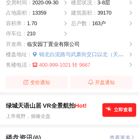
交房时间：
2020-09-30
楼层状况：
3-8层
占地面积：
13359
建筑面积：
39170
容积率：
1.70
总户数：
163户
停车位：
210
开发商：
临安园丁置业有限公司
楼盘地址：
锦北白泥路与武肃街交口以北（天目外国语学校北侧）
售楼电话：
400-999-1021 转 9667
变价通知
开盘通知
绿城天语山居 VR全景航拍
Hot!
立即查看
上帝视野，俯瞰全盘
楼盘资讯(6)
查看更多