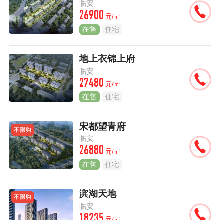
临安
26900
元/㎡
在售
住宅
地上衣锦上府
临安
27480
元/㎡
在售
住宅
宋都望青府
不限购
临安
26880
元/㎡
在售
住宅
滨湖天地
不限购
临安
18235
元/㎡