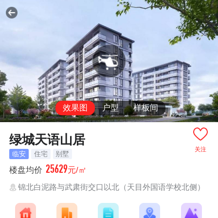
效果图
户型
样板间
绿城天语山居
关注
临安
住宅
别墅
25629
楼盘均价
元/㎡
锦北白泥路与武肃街交口以北（天目外国语学校北侧）