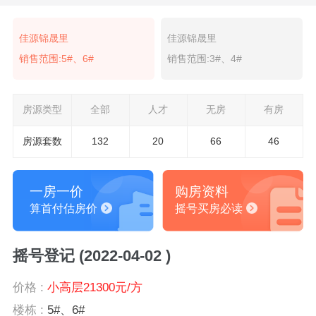
佳源锦晟里
佳源锦晟里
销售范围:5#、6#
销售范围:3#、4#
房源类型
全部
人才
无房
有房
房源套数
132
20
66
46
一房一价
购房资料
算首付估房价
摇号买房必读
摇号登记 (2022-04-02 )
价格 :
小高层21300元/方
楼栋 :
5#、6#