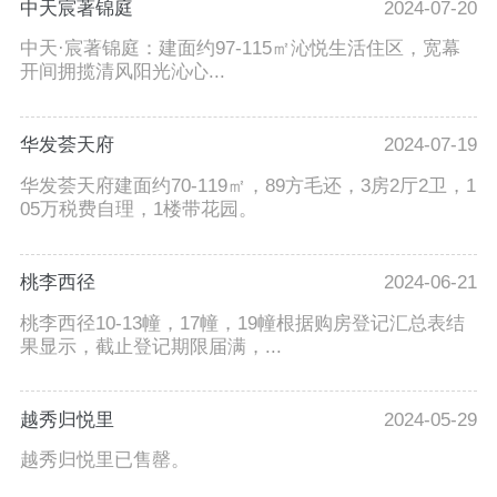
中天宸著锦庭
2024-07-20
中天·宸著锦庭：建面约97-115㎡沁悦生活住区，宽幕
开间拥揽清风阳光沁心...
华发荟天府
2024-07-19
华发荟天府建面约70-119㎡，89方毛还，3房2厅2卫，1
05万税费自理，1楼带花园。
桃李西径
2024-06-21
桃李西径10-13幢，17幢，19幢根据购房登记汇总表结
果显示，截止登记期限届满，...
越秀归悦里
2024-05-29
越秀归悦里已售罄。