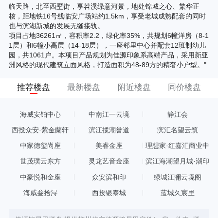
临天路，北至西墅街，享苕溪绿意河景，地处锦城之心、繁华正
核，距地铁16号线临安广场站约1.5km，享受老城成熟配套的同时
也与滨湖新城的发展无缝接轨。
项目占地36261㎡，容积率2.2，绿化率35%，共规划6幢洋房（8-1
1层）和6幢小高层（14-18层），一座邻里中心并配套12班制幼儿
园，共1061户。本项目产品规划为佳源印象系高端产品，采用新亚
洲风格的现代建筑立面风格，打造面积为48-89方的精奢小户型。"
推荐楼盘
最新楼盘
附近楼盘
同价楼盘
海威安铂中心
中南江一云境
静江会
西投众安·紫金蘭轩
滨江揽潮誉道
滨汇名望云筑
中家德玺尚座
美睿金座
理想家·红嘉汇商业中
心
世茂璞云东方
灵龙艺音金座
滨江海潮望月城·潮印
中豪悦和金座
众安滨和印
绿城江澜云境阁
海威叁拾浔
西投银泰城
蓝城久宸里