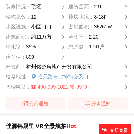
装修情况：
毛坯
建筑层高：
2.9
楼栋总数：
12
楼层状况：
8-18F
小区设施：
小区门口自带幼儿园
占地面积：
36261㎡
建筑面积：
约11万方
容积率：
2.20
绿化率：
35%
总户数：
1061户
停车位：
899
开发商：
杭州铭源房地产开发有限公司
楼盘地址：
临天路与北排街交叉口
售楼电话：
400-999-1021 转 9579
变价通知
开盘通知
佳源锦晟里 VR全景航拍
Hot!
立即查看