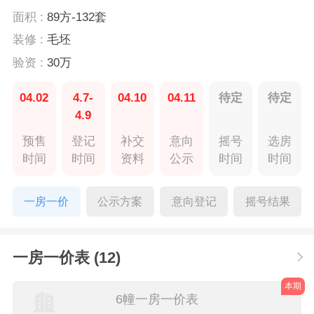
面积 :
89方-132套
装修 :
毛坯
验资 :
30万
04.02
4.7-
04.10
04.11
待定
待定
4.9
预售
登记
补交
意向
摇号
选房
时间
时间
资料
公示
时间
时间
一房一价
公示方案
意向登记
摇号结果
一房一价表 (12)
本期
6幢一房一价表