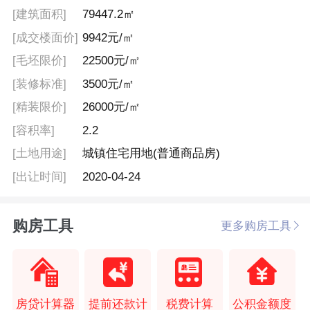
[建筑面积]
79447.2㎡
[成交楼面价]
9942元/㎡
[毛坯限价]
22500元/㎡
[装修标准]
3500元/㎡
[精装限价]
26000元/㎡
[容积率]
2.2
[土地用途]
城镇住宅用地(普通商品房)
[出让时间]
2020-04-24
购房工具
更多购房工具
房贷计算器
提前还款计
税费计算
公积金额度