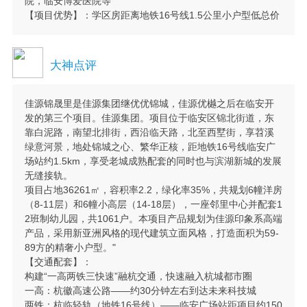
院，临安博爱医院等
【项目优势】：学区房距离地铁16号线1.5公里小户型低总价
大神点评
佳源锦晟里是佳源集团继优优锦城，佳源优樾之后在临安开
发的第三个项目。佳源集团。项目位于临安区锦北街道，东
靠白泥路，南望北排街，西沿临天路，北至西墅街，享苕溪
绿意河景，地处锦城之心、繁华正核，距地铁16号线临安广
场站约1.5km，享受老城成熟配套的同时也与滨湖新城的发展
无缝接轨。
项目占地36261㎡，容积率2.2，绿化率35%，共规划6幢洋房
（8-11层）和6幢小高层（14-18层），一座邻里中心并配套1
2班制幼儿园，共1061户。本项目产品规划为佳源印象系高端
产品，采用新亚洲风格的现代建筑立面风格，打造面积为59-
89方的精奢小户型。"
【交通配套】：
构建“一高两铁三快速”融杭交通，快速融入杭城都市圈
一高：杭徽高速公路——约30分钟左右到达未来科技城
两铁：杭临轻轨（地铁16号线）——临安广场站距项目约150