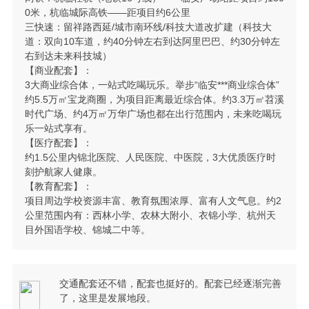
0米，杭临城际高铁——距项目约6公里
三快速：留祥路西延/城市南环线/科技大道改扩建（科技大
道：双向10车道，约40分钟左右到达阿里巴巴、约30分钟左
右到达未来科技城）
【商业配套】：
3大商业综合体，一站式吃喝玩乐。举步“临安***商业综合体”
约5.5万㎡宝龙商圈，为项目距离最近综合体。约3.3万㎡苕溪
时代广场、约4万㎡万华广场也都在出行范围内，未来吃喝玩
乐一站式享有。
【医疗配套】：
约1.5公里内锦北医院、人民医院、中医院，3大优质医疗时
刻护航家人健康。
【教育配套】：
项目周边学校资源丰富、教育氛围浓厚、富有人文气息。约2
公里范围内有：西林小学、农林大附小、衣锦小学、杭州天
目外国语学校、锦城二中等。
交通配套还不错，配套也挺好的。配套已经逐渐完善
了，这里是发展地段。