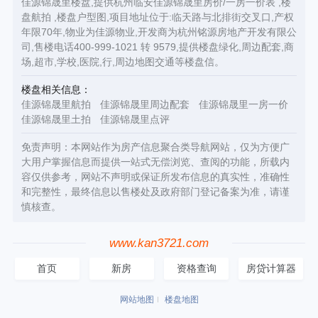
佳源锦晟里楼盘,提供杭州临安佳源锦晟里房价/一房一价表 ,楼
盘航拍 ,楼盘户型图,项目地址位于:临天路与北排街交叉口,产权
年限70年,物业为佳源物业,开发商为杭州铭源房地产开发有限公
司,售楼电话400-999-1021 转 9579,提供楼盘绿化,周边配套,商
场,超市,学校,医院,行,周边地图交通等楼盘信。
楼盘相关信息：
佳源锦晟里航拍
佳源锦晟里周边配套
佳源锦晟里一房一价
佳源锦晟里土拍
佳源锦晟里点评
免责声明：本网站作为房产信息聚合类导航网站，仅为方便广
大用户掌握信息而提供一站式无偿浏览、查阅的功能，所载内
容仅供参考，网站不声明或保证所发布信息的真实性，准确性
和完整性，最终信息以售楼处及政府部门登记备案为准，请谨
慎核查。
www.kan3721.com
首页
新房
资格查询
房贷计算器
网站地图
楼盘地图