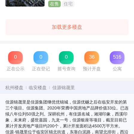
在售
住宅
加载更多楼盘
0
0
0
36
516
正在公示
正在登记
摇号查询
预计开盘
公寓
杭州楼盘
临安楼盘
佳源锦晟里
佳源锦晟里是佳源集团继优优锦城，佳源优樾之后在临安开发的第
三个项目。佳源集团。2020年荣膺中国房地产品牌价值33位。已连
续八年位列50强之列。深耕杭州，有佳源名城，湘湖印象，西溪印
象，未来府，盛世嘉园，九龙一号，佳源银座等项目，截至目前已
累计开发房地产项目约200个，累计开发面积达4500万平方米。
佳源·锦晟里位于临安区锦北街道，东靠白泥路，南望北排街，西沿