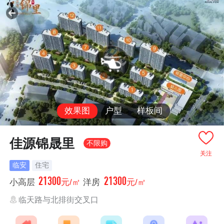
效果图
户型
样板间
佳源锦晟里
不限购
关注
临安
住宅
21300
21300
小高层
元/㎡
洋房
元/㎡
临天路与北排街交叉口