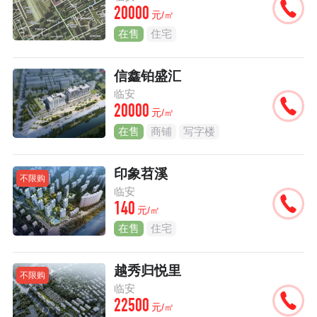
20000
元/㎡
在售
住宅
信鑫铂盛汇
临安
20000
元/㎡
在售
商铺
写字楼
印象苕溪
不限购
临安
140
元/㎡
在售
住宅
越秀归悦里
不限购
临安
22500
元/㎡