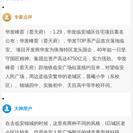
专家点评
华发峰荟（荟天府）：1.29，华发临安城区住宅项目案名
公布：华发峰荟（荟天府），华发TOP系产品首次落地临
安。 项目开发商华发为珠海特区龙头国企，40年如一日坚
守国匠精神。集团总资产高达4750亿元，实力强劲。 华发
峰荟（荟天府）距地铁临安广场站直线约百米，对望临安
人民广场，周边是临安繁华的老城区，晨曦小学（东校
区）、锦城四中、实验初中、天目高中等学校环伺。
大神用户
在去临安锦城的时候，这里有两种不同的风格，l日城区老
小区比较多，但是临安人民广场附近的城市界面就好得