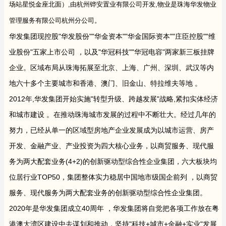
场站星悦金座北面）,由杭州铧安置业有限公司开发,物业是珠海华发物业
管理服务有限公司杭州分公司。
华发集团现控股"华发股份""华金资本""华金国际资本""庄臣控股""维
业股份"五家上市公司 ，以及"华冠科技""华冠电容"两家新三板挂牌
企业。区域布局从珠海拓展至北京、上海、广州、深圳、武汉等内
地六十多个主要城市和香港、澳门、旧金山、特拉维夫等地 。
2012年,华发集团开始实施"转型升级、跨越发展"战略,紧扣实体经济
和城市建设 。在推动珠海城市发展的过程中不断壮大。经过几年的
努力，已经从单一的区域型房地产企业发展成为以城市运营、房产
开发、金融产业、产业投资为四大核心业务，以商贸服务、现代服
务为两大配套业务(4+2)的创新驱动型综合性企业集团，六大板块均
位居行业TOP50，集团整体实力稳居中国地市级国企前列 ，以商贸
服务、现代服务为两大配套业务的创新驱动型综合性企业集团。
2020年是华发集团成立40周年 ，华发集团将自觉把各项工作放在粤
港澳大湾区建设中去谋划和推动，坚持"科技+城市+金融+实业"发展