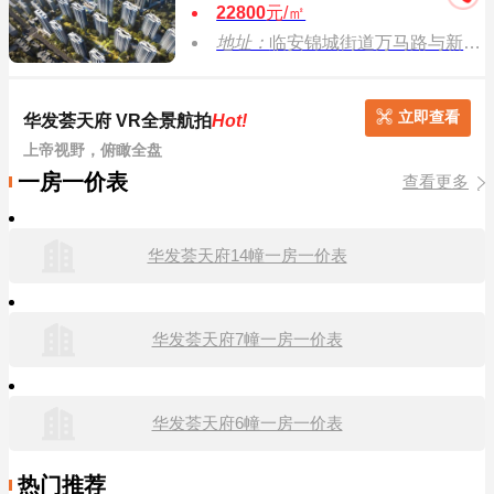
22800
元/㎡
地址：
临安锦城街道万马路与新民街交叉口西北处（地铁临安广场站星悦金座北面）
立即查看
华发荟天府 VR全景航拍
Hot!
上帝视野，俯瞰全盘
一房一价表
查看更多
华发荟天府14幢一房一价表
华发荟天府7幢一房一价表
华发荟天府6幢一房一价表
热门推荐