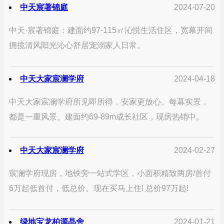
中天宸著锦庭
2024-07-20
中天·宸著锦庭：建面约97-115㎡沁悦生活住区，宽幕开间
拥揽清风阳光沁心舒居宠溺家人日常。
中天大家宸澜学府
2024-04-18
中天大家宸澜学府所见即所得，安家更放心。每幕实景，
都是一重风景。建面约69-89m成长社区，现房热销中。
中天大家宸澜学府
2024-02-27
宸澜学府现房，地铁旁一站式学区，小面积精致两房/首付
6万起低首付，低总价。现在买马上住! 总价97万起!
绿地宝龙柏源晶舍
2024-01-21