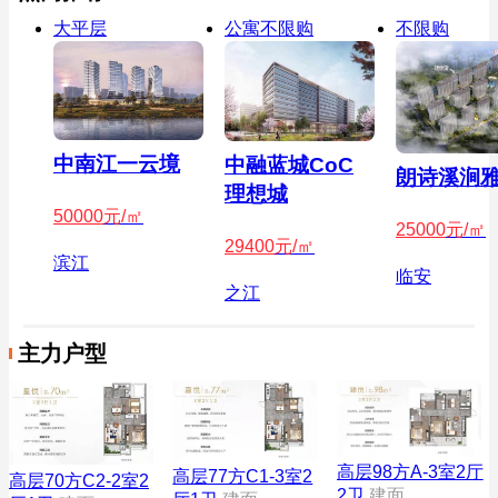
大平层
公寓不限购
不限购
中南江一云境
中融蓝城CoC
朗诗溪涧
理想城
50000
元/㎡
25000
元/㎡
29400
元/㎡
滨江
临安
之江
主力户型
高层98方A-3室2厅
高层77方C1-3室2
高层70方C2-2室2
2卫
建面