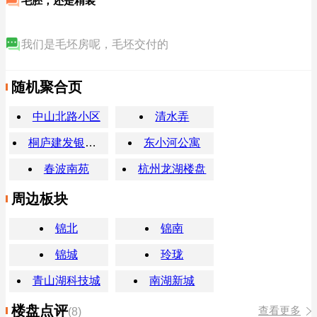
毛胚，还是精装
我们是毛坯房呢，毛坯交付的
随机聚合页
中山北路小区
清水弄
桐庐建发银泰天悦附近新房
东小河公寓
春波南苑
杭州龙湖楼盘
周边板块
锦北
锦南
锦城
玲珑
青山湖科技城
南湖新城
楼盘点评
查看更多
(8)