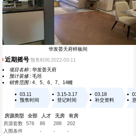
华发荟天府样板间
近期摇号
预售时间:2022-03-11
项目名称 :
华发荟天府
预计装修 :
毛坯
销售范围 :
4、5、6、7、14幢
03.11
3.15-3.17
03.18
0
预售时间
登记时间
补交资料
房源类型
全部
人才
无房
有房
房源套数
576
86
288
202
入围条件
-
-
-