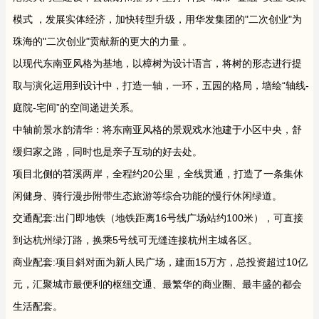
模式 ，发展实体经济，加快转型升级，用华发集团的"二次创业"为
珠海的"二次创业"贡献新的更大的力量 。
以现代东南亚风格为基地，以樟树为设计语言，将树的形态进行提
取与演化运用到设计中，打造一轴，一环，五园的格局，墙绘“轴线-
庭院-宅间”的空间递进关系。
中轴前景水韵清华：将东南亚风格的景观戏水池建于小区中央，舒
缓归家之路，同时也是亲子互动的好去处。
项目北侧的苕溪两岸，全程约20公里，全线贯通，打造了一条集休
闲健身、骑行漫步附带生态旅游等综合功能的慢行休闲绿道。
交通配套:出门即地铁（地铁距离16号线广场站约100米），可直接
到达杭州绿汀路，换乘5号线可无缝连接杭州主城各区。
商业配套:项目斜对面为新人民广场，建面15万方，总投资超过10亿
元，汇聚城市最便利的枢纽交通、最繁华的商业圈、最丰盛的都会
生活配套。