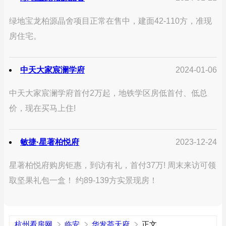
绿地宝龙柏源晶舍项目正常在售中，建面42-110方，准现
房住宅。
中天大家宸澜学府
2024-01-06
中天大家宸澜学府首付2万起，地铁学区房低首付、低总
价，现在买马上住!
敏捷·星著柏悦府
2023-12-24
星著柏悦府购房钜惠，到访有礼，首付37万! 周末来访可领
取坚果礼包一盒！ 约89-139方实景现房！
杭州看房网
临安
华发荟天府
正文