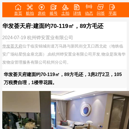
首页
航拍
房价
摇号
土拍
详情
动态
问答
平面
华发荟天府:建面约70-119㎡，89方毛还
2024-07-19
杭州铧安置业有限公司
华发荟天府
位于临安锦城街道万马路与新民街交叉口西北处（地铁临
安广场站星悦金座北面）,由杭州铧安置业有限公司开发,物业是珠海华
发物业管理服务有限公司杭州分公司。
华发荟天府建面约70-119㎡，89方毛还，3房2厅2卫，105
万税费自理，1楼带花园。