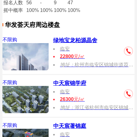
报名
人数
56
-
9
47
摇中概率
100%
100%
100%
100%
华发荟天府周边楼盘
不限购
绿地宝龙柏源晶舍
临安
22800
元/㎡
地址：
杭州市临安区锦城街道苕溪南街与横潭路交叉口
不限购
中天宸锦学府
临安
26300
元/㎡
地址：
浙江省杭州市临安区锦城中天溪珺庭西（苕溪北街北）
不限购
中天宸著锦庭
临安