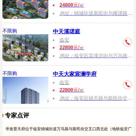
24800
元/㎡
地址：
锦城街道新民街与横谭路交叉口
不限购
中天溪珺庭
临安
22800
元/㎡
地址：
临安区苕溪北街与万马路交叉口往西约200米
不限购
中天大家宸澜学府
临安
22800
元/㎡
地址：
临安区锦天路与新民街交叉口
专家点评
华发荟天府位于临安锦城街道万马路与新民街交叉口西北处（地铁临安广