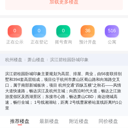
加载更多楼盘
0
0
0
36
516
正在公示
正在登记
摇号查询
预计开盘
公寓
杭州楼盘
萧山楼盘
滨江碧桂园卧城印象
滨江碧桂园卧城印象主要规划为高层、排屋、商业，由56套联排别
墅和394套高层组成，项目位于杭州市萧山区蜀山路和向旭路交叉
口，属于南部新城板块，项目 杭州交通“四纵五横”之秋石——风情
大道快速路，畅达滨江及杭州主城；向西沿时代大道，畅达之江旅
游度假区及西湖景区；东接市心路，畅达萧山CBD；南达绕城高
速，畅行全城； 1号线湘湖站，距离 2号线曹家桥站直线距离约1公
里
推荐楼盘
最新楼盘
附近楼盘
同价楼盘