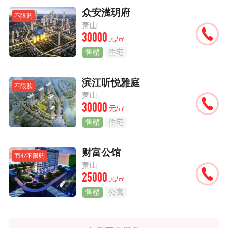
众安濋玥府
不限购
萧山
30000
元/㎡
售罄
住宅
滨江听悦雅庭
不限购
萧山
30000
元/㎡
售罄
住宅
财富公馆
商业不限购
萧山
25000
元/㎡
售罄
公寓