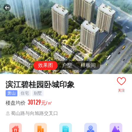
效果图
户型
样板间
滨江碧桂园卧城印象
关注
萧山
住宅
别墅
30129
楼盘均价
元/㎡
蜀山路与向旭路交叉口