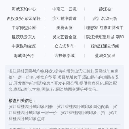
海威安铂中心
中南江一云境
静江会
西投众安·紫金蘭轩
滨江揽潮誉道
滨汇名望云筑
中家德玺尚座
美睿金座
理想家·红嘉汇商业中
心
世茂璞云东方
灵龙艺音金座
滨江海潮望月城·潮印
中豪悦和金座
众安滨和印
绿城江澜云境阁
海威叁拾浔
西投银泰城
蓝城久宸里
滨江碧桂园卧城印象楼盘,提供杭州萧山滨江碧桂园卧城印象房
价/一房一价表 ,楼盘户型图,项目地址位于:蜀山路与向旭路交叉
口,开发商为杭州滨翰房产开发有限公司,提供楼盘绿化,周边配
套,商场,超市,学校,医院,行,周边地图交通等楼盘信。
楼盘相关信息：
滨江碧桂园卧城印象相册
滨江碧桂园卧城印象周边配套
滨
江碧桂园卧城印象一房一价
滨江碧桂园卧城印象土拍
滨江
碧桂园卧城印象点评