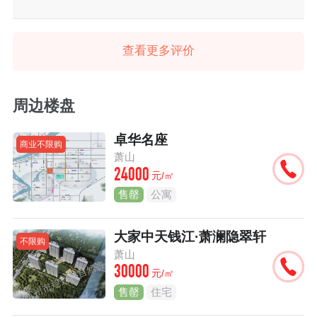
查看更多评价
周边楼盘
卓华名座
商业不限购
萧山
24000
元/㎡
售罄
公寓
大家中天钱江·萧澜隐翠轩
不限购
萧山
30000
元/㎡
售罄
住宅