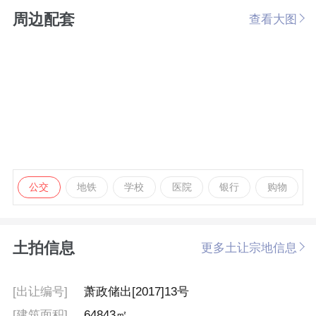
周边配套
查看大图
公交
地铁
学校
医院
银行
购物
土拍信息
更多土让宗地信息
[出让编号]
萧政储出[2017]13号
[建筑面积]
64843㎡