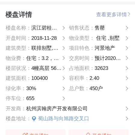
楼盘详情
查看更多详情
楼盘名称：
滨江碧桂园卧城印象
销售状态：
售罄
开盘时间：
2018-11-28
物业类型：
住宅 ,别墅
建筑类型：
联排别墅,高层
项目特色：
河景地产
物业费：
住宅：3.2，别墅：5.6
交房时间：
预计2020年底
楼层状况：
4幢高层 56幢城市院墅
占地面积：
32623
建筑面积：
100400
容积率：
2.40
绿化率：
30%
总户数：
450户
停车位：
655
开发商：
杭州滨翰房产开发有限公司
楼盘地址：
蜀山路与向旭路交叉口