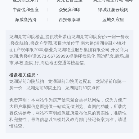
中豪悦和金座
众安滨和印
绿城江澜云境阁
海威叁拾浔
西投银泰城
蓝城久宸里
龙湖湖前印院楼盘,提供杭州萧山龙湖湖前印院房价/一房一价表
,楼盘航拍 ,楼盘户型图,项目地址位于:南六路(湘湖金融小镇对
面),产权年限70年,物业为龙湖物业服务集团有限公司,开发商为
龙湖,售楼电话0571-56759999,提供楼盘绿化,周边配套,商场,超
市,学校,医院,行,周边地图交通等楼盘信。
楼盘相关信息：
龙湖湖前印院航拍
龙湖湖前印院周边配套
龙湖湖前印院一
房一价
龙湖湖前印院土拍
龙湖湖前印院点评
免责声明：本网站作为房产信息聚合类导航网站，仅为方便广
大用户掌握信息而提供一站式无偿浏览、查阅的功能，所载内
容仅供参考，网站不声明或保证所发布信息的真实性，准确性
和完整性，最终信息以售楼处及政府部门登记备案为准，请谨
慎核查。