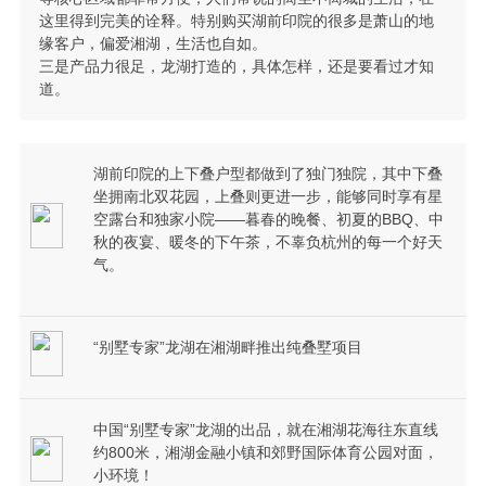
这里得到完美的诠释。特别购买湖前印院的很多是萧山的地
缘客户，偏爱湘湖，生活也自如。
三是产品力很足，龙湖打造的，具体怎样，还是要看过才知
道。
湖前印院的上下叠户型都做到了独门独院，其中下叠
坐拥南北双花园，上叠则更进一步，能够同时享有星
空露台和独家小院——暮春的晚餐、初夏的BBQ、中
秋的夜宴、暖冬的下午茶，不辜负杭州的每一个好天
气。
“别墅专家”龙湖在湘湖畔推出纯叠墅项目
中国“别墅专家”龙湖的出品，就在湘湖花海往东直线
约800米，湘湖金融小镇和郊野国际体育公园对面，
小环境！