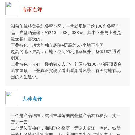
专家点评
湖前印院整盘是纯叠墅小区，一共就规划了约136套叠墅产
品，户型涵盖建面约240、288、338㎡。其中下叠与上叠是
最受客户喜欢的。
下叠特色：超大的独立庭院+层高约5.7米地下空间
超高的地下层高，让地下空间的利用率飙升，整体非常通透
明亮。
上叠特色：带有一楼的独立入户小花园+超100㎡的屋顶露台
站在屋顶，上叠真正实现了看山看湖看风景，有天有地有花
园的人生追求。
大神点评
一个是产品稀缺，杭州主城范围内叠墅产品本就稀少，卖一
套少一套。
二个是位置核心，湘湖边的叠墅，无论去滨江、奥体、钱新
等核心区域都非常方便，人们常说的离尘不离城的生活，在