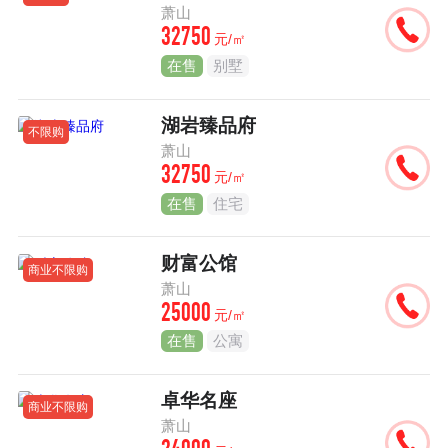
萧山
32750
元/㎡
在售
别墅
湖岩臻品府
不限购
萧山
32750
元/㎡
在售
住宅
财富公馆
商业不限购
萧山
25000
元/㎡
在售
公寓
卓华名座
商业不限购
萧山