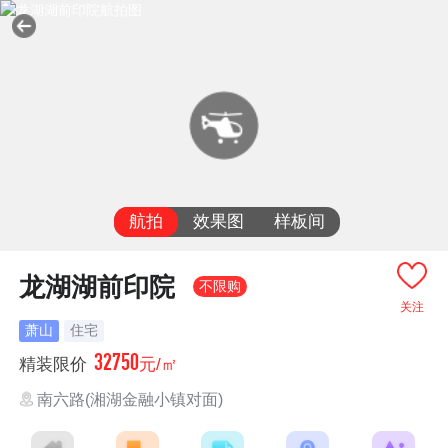
航拍
效果图
样板间
龙湖湖前印院
不限购
关注
萧山
住宅
32750
精装限价
元/㎡
南六路(湘湖金融小镇对面)