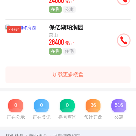
24000
元/㎡
在售
公寓
保亿湖珀润园
不限购
萧山
28400
元/㎡
在售
住宅
加载更多楼盘
0
0
0
36
516
正在公示
正在登记
摇号查询
预计开盘
公寓
杭州楼盘
萧山楼盘
龙湖湖前印院