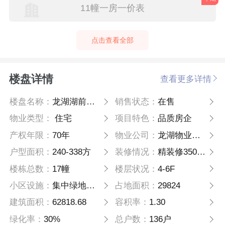
11幢一房一价表
点击查看全部
楼盘详情
查看更多详情
楼盘名称：
龙湖湖前印院
销售状态：
在售
物业类型：
住宅
项目特色：
品质房企
产权年限：
70年
物业公司：
龙湖物业服务集团有限公司
户型面积：
240-338方
装修情况：
精装修3500元/方
楼栋总数：
17幢
楼层状况：
4-6F
小区设施：
集中绿地、公共体育设施场地、婴幼儿活 动场地、文化活动场地等。
占地面积：
29824
建筑面积：
62818.68
容积率：
1.30
绿化率：
30%
总户数：
136户