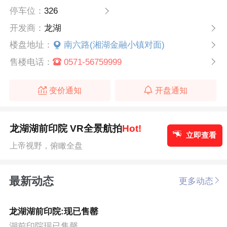
停车位：
326
开发商：
龙湖
楼盘地址：
南六路(湘湖金融小镇对面)
售楼电话：
0571-56759999
变价通知
开盘通知
龙湖湖前印院 VR全景航拍
Hot!
立即查看
上帝视野，俯瞰全盘
最新动态
更多动态
龙湖湖前印院:现已售罄
湖前印院现已售罄