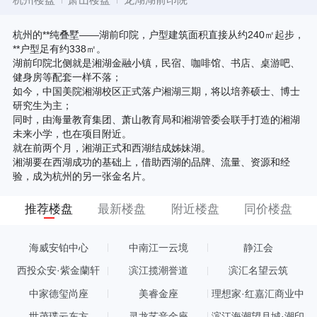
杭州的**纯叠墅——湖前印院，户型建筑面积直接从约240㎡起步，
**户型足有约338㎡。
湖前印院北侧就是湘湖金融小镇，民宿、咖啡馆、书店、桌游吧、
健身房等配套一样不落；
如今，中国美院湘湖校区正式落户湘湖三期，将以培养硕士、博士
研究生为主；
同时，由海量教育集团、萧山教育局和湘湖管委会联手打造的湘湖
未来小学，也在项目附近。
就在前两个月，湘湖正式和西湖结成姊妹湖。
湘湖要在西湖成功的基础上，借助西湖的品牌、流量、资源和经
验，成为杭州的另一张金名片。
推荐楼盘
最新楼盘
附近楼盘
同价楼盘
海威安铂中心
中南江一云境
静江会
西投众安·紫金蘭轩
滨江揽潮誉道
滨汇名望云筑
中家德玺尚座
美睿金座
理想家·红嘉汇商业中
心
世茂璞云东方
灵龙艺音金座
滨江海潮望月城·潮印