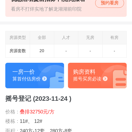
预约看房
看房不打烊实地了解龙湖湖前印院
房源类型
全部
人才
无房
有房
房源套数
20
-
-
-
一房一价
购房资料
算首付估房价
摇号买房必读
摇号登记 (2023-11-24 )
价格 :
叠排32750元/方
楼栋 :
11#、 12#
面积 :
240方-12套，280方-8套