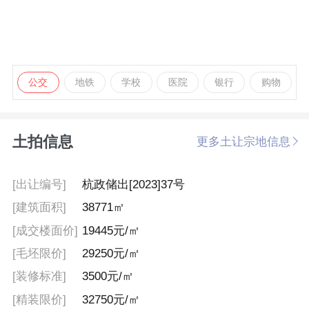
公交
地铁
学校
医院
银行
购物
土拍信息
更多土让宗地信息
[出让编号]
杭政储出[2023]37号
[建筑面积]
38771㎡
[成交楼面价]
19445元/㎡
[毛坯限价]
29250元/㎡
[装修标准]
3500元/㎡
[精装限价]
32750元/㎡