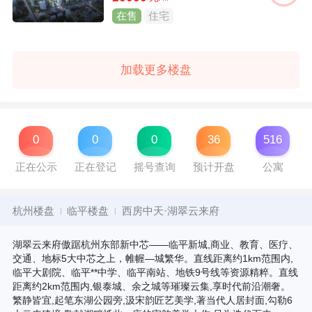
在售
住宅
加载更多楼盘
0
0
0
36
516
正在公示
正在登记
摇号查询
预计开盘
公寓
杭州楼盘
临平楼盘
西房中天·湖翠云来府
湖翠云来府傲踞杭州东部新中芯——临平新城,商业、教育、医疗、
交通、地标5大中芯之上，帷幄—城繁华。直线距离约1km范围内,
临平大剧院、临平**中学、临平南站、地铁9号线等资源精粹。直线
距离约2km范围内,银泰城、余之城等璀璨云集,享时代前沿潮奢。
繁静皆宜,起笔东湖公园旁,汲宋韵匠艺美学,著当代人居封面,勾勒6