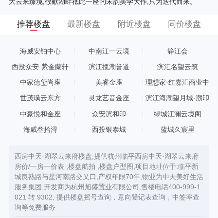
大云来臻境,敬献湖畔祗此一座的宋韵美学大作,只为迭代而来。
推荐楼盘
最新楼盘
附近楼盘
同价楼盘
海威安铂中心
中南江一云境
静江会
西投众安·紫金蘭轩
滨江揽潮誉道
滨汇名望云筑
中家德玺尚座
美睿金座
理想家·红嘉汇商业中
心
世茂璞云东方
灵龙艺音金座
滨江海潮望月城·潮印
中豪悦和金座
众安滨和印
绿城江澜云境阁
海威叁拾浔
西投银泰城
蓝城久宸里
西房中天·湖翠云来府楼盘,提供杭州临平西房中天·湖翠云来府
房价/一房一价表 ,楼盘航拍 ,楼盘户型图,项目地址位于:临平新
城良熟路与星河南路交叉口,产权年限70年,物业为中天美好生活
服务集团,开发商为杭州旭盛置业有限公司,售楼电话400-999-1
021 转 9302, 提供楼盘摇号查询，意向登记表查询，中签率查
询等免费服务