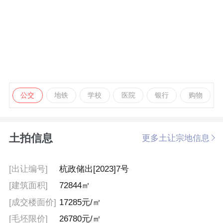
公交
地铁
学校
医院
银行
购物
土拍信息
更多土让宗地信息
[出让编号]
杭政储出[2023]7号
[建筑面积]
72844㎡
[成交楼面价]
17285元/㎡
[毛坯限价]
26780元/㎡