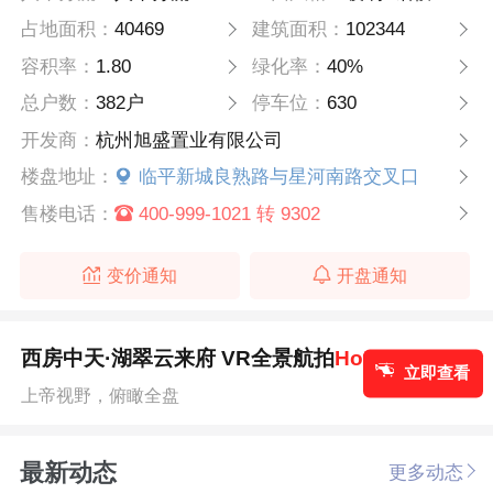
占地面积：
40469
建筑面积：
102344
容积率：
1.80
绿化率：
40%
总户数：
382户
停车位：
630
开发商：
杭州旭盛置业有限公司
楼盘地址：
临平新城良熟路与星河南路交叉口
售楼电话：
400-999-1021 转 9302
变价通知
开盘通知
西房中天·湖翠云来府 VR全景航拍
Hot!
立即查看
上帝视野，俯瞰全盘
最新动态
更多动态