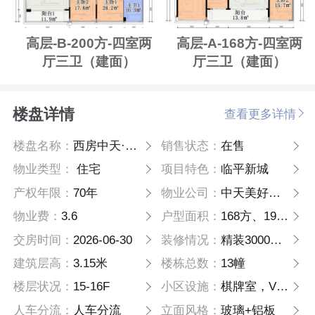
高层-B-200方-四室两
高层-A-168方-四室两
厅三卫（建面）
厅三卫（建面）
楼盘详情
查看更多详情
楼盘名称：
西房中天·湖翠云来府
销售状态：
在售
物业类型：
住宅
项目特色：
临平新城
产权年限：
70年
物业公司：
中天美好生活服务集团
物业费：
3.6
户型面积：
168方、199方
交房时间：
2026-06-30
装修情况：
精装3000元/方
建筑层高：
3.15米
楼栋总数：
13幢
楼层状况：
15-16F
小区设施：
棋牌室，VIP室、会客厅、康雅花园、羽毛球场，乒乓球桌
人车分流：
人车分流
立面风格：
玻璃+铝板