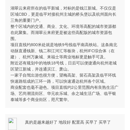
湖翠云来府所在的临平新城，对标的是钱江新城。不仅仅是
区域CBD，更是临平对接杭州主城的桥头堡以及杭州面向长
三角的重要门户。
整个区域内的交通、商业、文化、环境等高配的城市资源都
在此聚集。而湖翠云来府更是被这些高配版的城市资源包
围。
项目直线约800米处就是地铁9号线临平南高铁站。这条南北
动脉直通钱新、钱二和江河汇等板块，杭州IFC综合体（在
建）、杭州万象城、来福士等商业地标更是触手可及。
附近还有规划中的地铁18号线，日后可以便捷通向杭州老城
区望江新城，并连通滨江、萧山。
一家子自驾出游也很方便，望梅高架、留石高架及临平环线
快速路组成的三环一路，可以快速通达杭州各个区域。
商业配套也毫不逊色。项目直线约2公里范围内有良熟生活广
场、艺尚潮流街区、华元欢乐城、余之城生活广场、临平银
泰城等多个商业街区，咫尺繁华。
真的是越来越好了 地段好 配置高 买早了 买早了