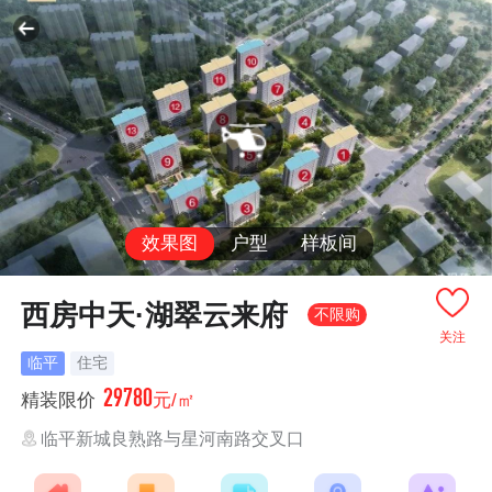
效果图
户型
样板间
西房中天·湖翠云来府
不限购
关注
临平
住宅
29780
精装限价
元/㎡
临平新城良熟路与星河南路交叉口