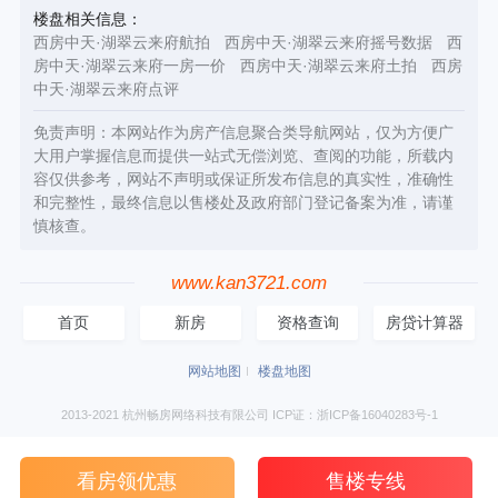
楼盘相关信息：
西房中天·湖翠云来府航拍
西房中天·湖翠云来府摇号数据
西
房中天·湖翠云来府一房一价
西房中天·湖翠云来府土拍
西房
中天·湖翠云来府点评
免责声明：本网站作为房产信息聚合类导航网站，仅为方便广
大用户掌握信息而提供一站式无偿浏览、查阅的功能，所载内
容仅供参考，网站不声明或保证所发布信息的真实性，准确性
和完整性，最终信息以售楼处及政府部门登记备案为准，请谨
慎核查。
www.kan3721.com
首页
新房
资格查询
房贷计算器
网站地图
楼盘地图
2013-2021 杭州畅房网络科技有限公司 ICP证：浙ICP备16040283号-1
看房领优惠
售楼专线