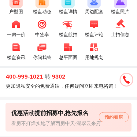
户型图
楼盘动态
楼盘详情
周边配套
楼盘照片
一房一价
中签率
楼盘航拍
楼盘评论
土拍信息
楼盘资讯
你问我答
总平面图
用地规划
400-999-1021
转
9302
更加隐私安全的免费通话，任何疑问立即来电咨询！
优惠活动提前招募中,抢先报名
预约看房
看房不打烊实地了解西房中天·湖翠云来府