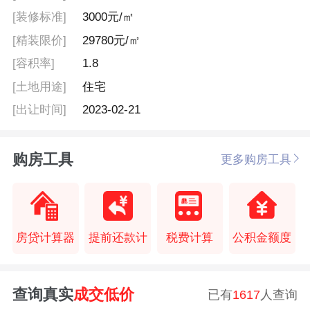
[装修标准]
3000元/㎡
[精装限价]
29780元/㎡
[容积率]
1.8
[土地用途]
住宅
[出让时间]
2023-02-21
购房工具
更多购房工具
房贷计算器
提前还款计
税费计算
公积金额度
查询真实
成交低价
已有
1617
人查询