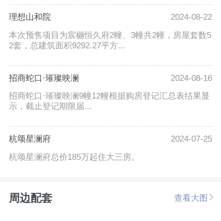
理想山和院
2024-08-22
本次预售项目为宸樾恒久府2幢、3幢共2幢，房屋套数5
2套，总建筑面积9292.27平方...
招商蛇口·璀璨映澜
2024-08-16
招商蛇口·璀璨映澜9幢12幢根据购房登记汇总表结果显
示，截止登记期限届...
杭颂星澜府
2024-07-25
杭颂星澜府总价185万起住大三房。
周边配套
查看大图