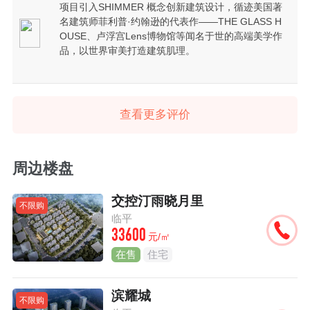
项目引入SHIMMER 概念创新建筑设计，循迹美国著
名建筑师菲利普·约翰逊的代表作——THE GLASS H
OUSE、卢浮宫Lens博物馆等闻名于世的高端美学作
品，以世界审美打造建筑肌理。
查看更多评价
周边楼盘
交控汀雨晓月里
不限购
临平
33600
元/㎡
在售
住宅
滨耀城
不限购