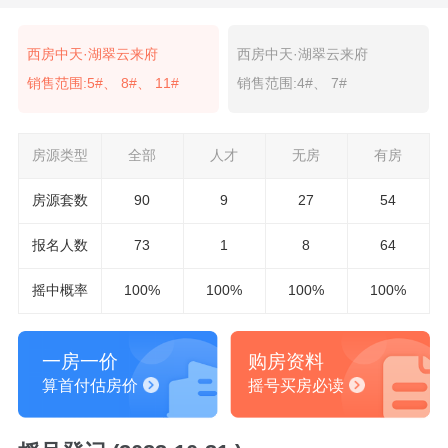
西房中天·湖翠云来府
西房中天·湖翠云来府
销售范围:5#、 8#、 11#
销售范围:4#、 7#
房源类型
全部
人才
无房
有房
房源套数
90
9
27
54
报名
人数
73
1
8
64
摇中概率
100%
100%
100%
100%
一房一价
购房资料
算首付估房价
摇号买房必读