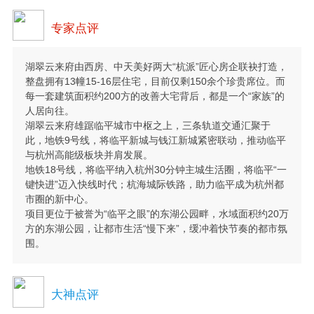
专家点评
湖翠云来府由西房、中天美好两大“杭派”匠心房企联袂打造，
整盘拥有13幢15-16层住宅，目前仅剩150余个珍贵席位。而
每一套建筑面积约200方的改善大宅背后，都是一个“家族”的
人居向往。
湖翠云来府雄踞临平城市中枢之上，三条轨道交通汇聚于
此，地铁9号线，将临平新城与钱江新城紧密联动，推动临平
与杭州高能级板块并肩发展。
地铁18号线，将临平纳入杭州30分钟主城生活圈，将临平“一
键快进”迈入快线时代；杭海城际铁路，助力临平成为杭州都
市圈的新中心。
项目更位于被誉为“临平之眼”的东湖公园畔，水域面积约20万
方的东湖公园，让都市生活“慢下来”，缓冲着快节奏的都市氛
围。
大神点评