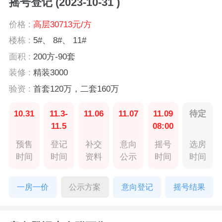
摇号登记 (2023-10-31 )
价格 :
高层30713元/方
楼栋 :
5#、 8#、 11#
面积 :
200方-90套
装修 :
精装3000
验资 :
首套120万，二套160万
10.31
11.3-
11.06
11.07
11.09
待定
11.5
08:00
预售
登记
补交
意向
摇号
选房
时间
时间
资料
公示
时间
时间
一房一价
公示方案
意向登记
摇号结果