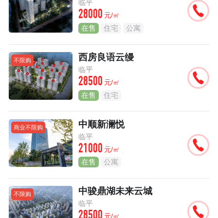
临平
28000
元/㎡
在售
住宅
公寓
西房良语云缦
不限购
临平
28500
元/㎡
在售
住宅
中顺新澜悦
商业不限购
临平
21000
元/㎡
在售
公寓
中骏鼎湖未来云城
不限购
临平
28500
元/㎡