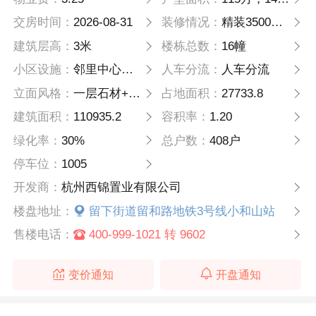
交房时间：
2026-08-31
装修情况：
精装3500元/平
建筑层高：
3米
楼栋总数：
16幢
小区设施：
邻里中心、下沉庭院、商业办公
人车分流：
人车分流
立面风格：
一层石材+铝板，二层以上仿石涂料+金属线条
占地面积：
27733.8
建筑面积：
110935.2
容积率：
1.20
绿化率：
30%
总户数：
408户
停车位：
1005
开发商：
杭州西锦置业有限公司
楼盘地址：
留下街道留和路地铁3号线小和山站
售楼电话：
400-999-1021 转 9602
变价通知
开盘通知