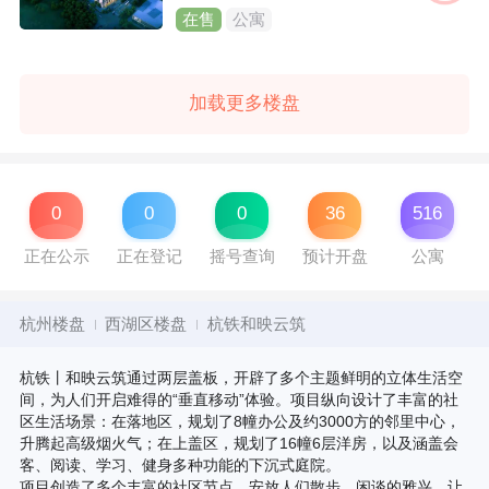
在售
公寓
加载更多楼盘
0
0
0
36
516
正在公示
正在登记
摇号查询
预计开盘
公寓
杭州楼盘
西湖区楼盘
杭铁和映云筑
杭铁丨和映云筑通过两层盖板，开辟了多个主题鲜明的立体生活空
间，为人们开启难得的“垂直移动”体验。项目纵向设计了丰富的社
区生活场景：在落地区，规划了8幢办公及约3000方的邻里中心，
升腾起高级烟火气；在上盖区，规划了16幢6层洋房，以及涵盖会
客、阅读、学习、健身多种功能的下沉式庭院。
项目创造了多个丰富的社区节点，安放人们散步、闲谈的雅兴，让