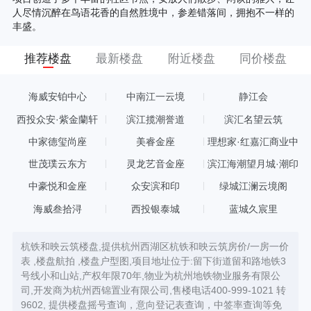
人尽情沉醉在鸟语花香的自然胜境中，参差错落间，拥抱不一样的
丰盛。
推荐楼盘
最新楼盘
附近楼盘
同价楼盘
海威安铂中心
中南江一云境
静江会
西投众安·紫金蘭轩
滨江揽潮誉道
滨汇名望云筑
中家德玺尚座
美睿金座
理想家·红嘉汇商业中
心
世茂璞云东方
灵龙艺音金座
滨江海潮望月城·潮印
中豪悦和金座
众安滨和印
绿城江澜云境阁
海威叁拾浔
西投银泰城
蓝城久宸里
杭铁和映云筑楼盘,提供杭州西湖区杭铁和映云筑房价/一房一价
表 ,楼盘航拍 ,楼盘户型图,项目地址位于:留下街道留和路地铁3
号线小和山站,产权年限70年,物业为杭州地铁物业服务有限公
司,开发商为杭州西锦置业有限公司,售楼电话400-999-1021 转
9602, 提供楼盘摇号查询，意向登记表查询，中签率查询等免