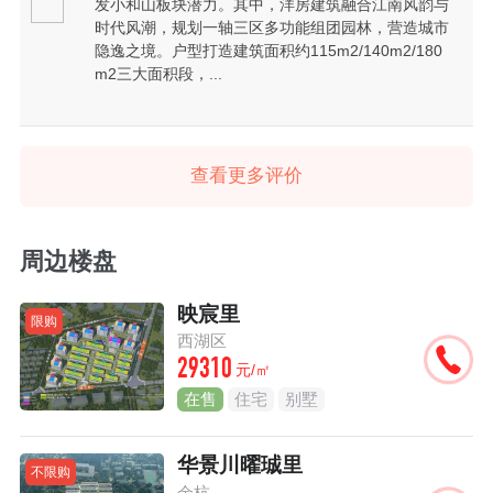
发小和山板块潜力。其中，洋房建筑融合江南风韵与
时代风潮，规划一轴三区多功能组团园林，营造城市
隐逸之境。户型打造建筑面积约115m2/140m2/180
m2三大面积段，...
查看更多评价
周边楼盘
映宸里
限购
西湖区
29310
元/㎡
在售
住宅
别墅
华景川曜珹里
不限购
余杭