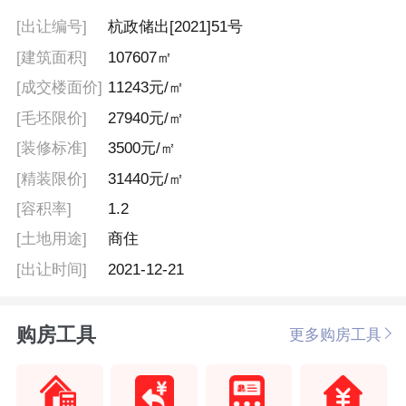
[出让编号]
杭政储出[2021]51号
[建筑面积]
107607㎡
[成交楼面价]
11243元/㎡
[毛坯限价]
27940元/㎡
[装修标准]
3500元/㎡
[精装限价]
31440元/㎡
[容积率]
1.2
[土地用途]
商住
[出让时间]
2021-12-21
购房工具
更多购房工具