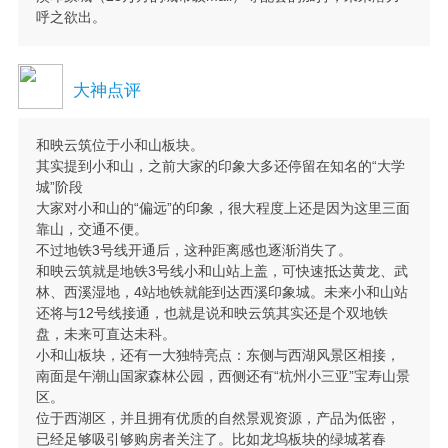
呼之欲出。
大神点评
和映云筑位于小和山板块。
其实提到小和山，之前大家的印象大多还停留在知名的“大学
城”阶段
大家对小和山的“偏远”的印象，很大程度上还是因为这里三面
靠山，交通不便。
不过地铁3号线开通后，这种距离感也逐渐消失了。
和映云筑就是地铁3号线小和山站上盖，可快速抵达黄龙、武
林、西溪湿地，4站地铁就能到达西溪印象城。未来小和山站
还将与12号线接通，也就是说和映云筑其实还是个双地铁
盘，未来可直达未科。
小和山板块，还有一大独特亮点：东侧与西湖风景区相接，
南面是午潮山国家森林公园，西侧还有“杭州小三亚”宝寿山景
区。
位于西湖区，并且拥有优质的自然景观资源，产品为低密，
已经足够吸引够购房者关注了。比如龙坞板块的绿城茗春