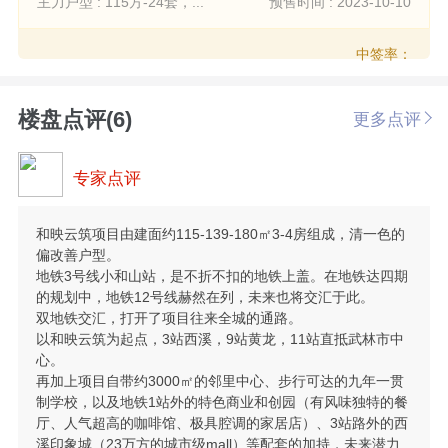
主力户型 : 115方-24套，...
预售时间 : 2023-10-10
中签率：
楼盘点评(6)
更多点评
专家点评
和映云筑项目由建面约115-139-180㎡3-4房组成，清一色的
偏改善户型。
地铁3号线小和山站，是不折不扣的地铁上盖。在地铁达四期
的规划中，地铁12号线赫然在列，未来也将交汇于此。
双地铁交汇，打开了项目往来全城的通路。
以和映云筑为起点，3站西溪，9站黄龙，11站直抵武林市中
心。
再加上项目自带约3000㎡的邻里中心、步行可达的九年一贯
制学校，以及地铁1站外的特色商业和创园（有风味独特的餐
厅、人气超高的咖啡馆、极具腔调的家居店）、3站路外的西
溪印象城（23万方的城市级mall）等配套的加持，未来潜力