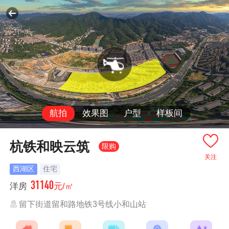
航拍
效果图
户型
样板间
杭铁和映云筑
限购
关注
西湖区
住宅
31140
洋房
元/㎡
留下街道留和路地铁3号线小和山站