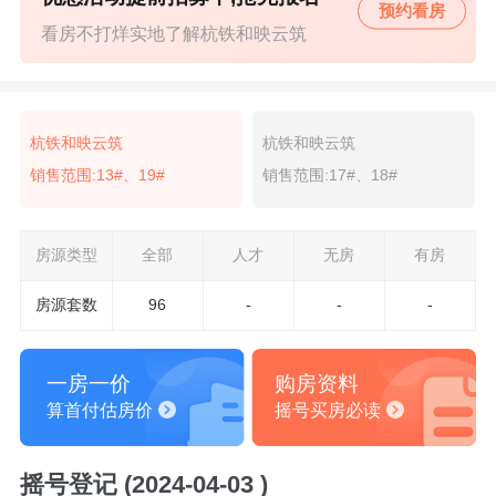
预约看房
看房不打烊实地了解杭铁和映云筑
杭铁和映云筑
杭铁和映云筑
销售范围:13#、19#
销售范围:17#、18#
房源类型
全部
人才
无房
有房
房源套数
96
-
-
-
一房一价
购房资料
算首付估房价
摇号买房必读
摇号登记 (2024-04-03 )