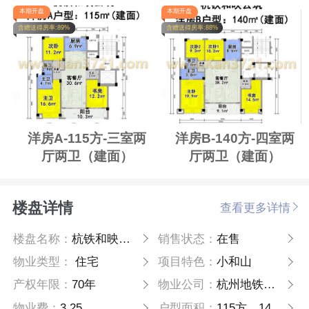
本期开盘
本期开盘
含赠送得房率:89%
含赠送得房率:88%
洋房A-115方-三室两
洋房B-140方-四室两
厅两卫（建面）
厅两卫（建面）
楼盘详情
查看更多详情
楼盘名称：
杭铁和映云筑
销售状态：
在售
物业类型：
住宅
项目特色：
小和山
产权年限：
70年
物业公司：
杭州地铁物业服务有限公司
物业费：
3.25
户型面积：
115方，140方，180方