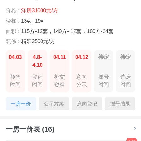
价格 :
洋房31000元/方
楼栋 :
13#、19#
面积 :
115方-12套，140方- 12套，180方-24套
装修 :
精装3500元/方
04.03
4.8-
04.11
04.12
待定
待定
4.10
预售
登记
补交
意向
摇号
选房
时间
时间
资料
公示
时间
时间
一房一价
公示方案
意向登记
摇号结果
一房一价表 (16)