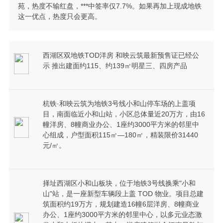
苑，热度不输红盘，***中签率仅7.7%。如果再加上现成地铁
这一优点，热度只会更高。
西湖区双地铁TOD洋房 和映云筑最新预售证已经公
示 推出建面约115、约139㎡明星三、四房产品
杭铁·和映云筑为地铁3号线小和山停车场的上盖项
目，南面临近小和山站，小区总体量近20万方，由16
幢洋房、8幢商业办公、1座约3000平方米的邻里中
心组成，户型面积115㎡—180㎡，精装限价31440
元/㎡。
择址西湖区小和山板块，位于地铁3号线换乘"小和
山"站，是一座新型车辆段上盖 TOD 物业。项目总建
筑面积约19万方，规划建造16幢6层洋房、8幢商业
办公、1座约3000平方米的邻里中心，以多元业态激