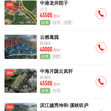
中港龙井院子
限购
之江
45500
元/㎡
在售
住宅
别墅
云栖葛园
西湖区
40000
元/㎡
在售
别墅
中海月陇云岚轩
限购
西湖区
45500
元/㎡
在售
住宅
滨江越秀坤和·溪映听庐
限购