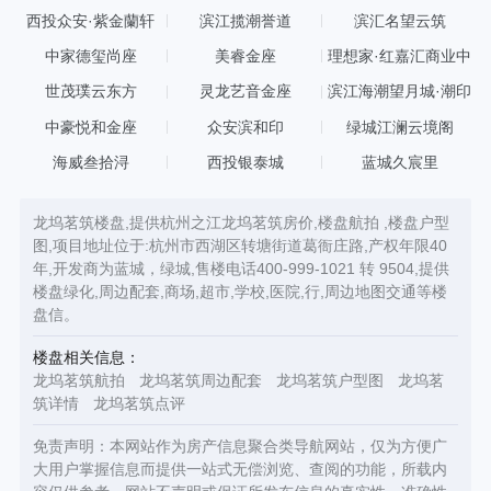
西投众安·紫金蘭轩
滨江揽潮誉道
滨汇名望云筑
中家德玺尚座
美睿金座
理想家·红嘉汇商业中
心
世茂璞云东方
灵龙艺音金座
滨江海潮望月城·潮印
中豪悦和金座
众安滨和印
绿城江澜云境阁
海威叁拾浔
西投银泰城
蓝城久宸里
龙坞茗筑楼盘,提供杭州之江龙坞茗筑房价,楼盘航拍 ,楼盘户型
图,项目地址位于:杭州市西湖区转塘街道葛衙庄路,产权年限40
年,开发商为蓝城，绿城,售楼电话400-999-1021 转 9504,提供
楼盘绿化,周边配套,商场,超市,学校,医院,行,周边地图交通等楼
盘信。
楼盘相关信息：
龙坞茗筑航拍
龙坞茗筑周边配套
龙坞茗筑户型图
龙坞茗
筑详情
龙坞茗筑点评
免责声明：本网站作为房产信息聚合类导航网站，仅为方便广
大用户掌握信息而提供一站式无偿浏览、查阅的功能，所载内