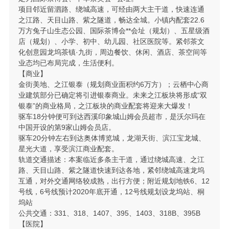
项目邻近留泗路、绕城高速，可经由两大主干道，快速连通
之江路、天目山路、紫之隧道，畅达全城。小镇内配套22.6
万方兔子山生态公园、国际茶博会**会址（规划）、五星级酒
店（规划）、小学、初中、幼儿园、社区医院等。紧邻茶文
化创意园龙坞茶镇·九街，周边餐饮、休闲、酒店、茶空间等
业态均已布局完成，生活便利。
【商业】
金街美地、之江银泰（规划商业面积约6万方）；云栖中心商
业建筑部分已确定将引进银泰商业。未来之江板块将形成“双
银泰”的商业格局，之江板块的商业配套将迎来大爆发！
驱车18分钟便可到达西溪印象城山姆会员超市，是沃尔玛在
中国开设的第9家山姆会员店。
驱车20分钟左右到达奥体博览城，龙湖天街、滨江宝龙城、
星光大道，享受滨江商业配套。
轨道交通描述：本案临近多条主干道，通过绕城高速、之江
路、天目山路、紫之隧道快速到达各地，紧邻绕城高速龙坞
互通，对外交通网络较成熟，出行方便；附近规划地铁6、12
号线，6号线预计2020年底开通，12号线规划设龙坞站、桐
坞站
公共交通：331、318、1407、395、1403、318B、395B
【医院】