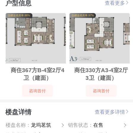
户型信息
查看更多
含赠送得房率:86%
含赠送得房率:97%
商住367方B-4室2厅4
商住330方A3-4室2厅
卫（建面）
3卫（建面）
咨询首付
咨询首付
楼盘详情
查看更多详情
楼盘名称：
龙坞茗筑
销售状态：
在售