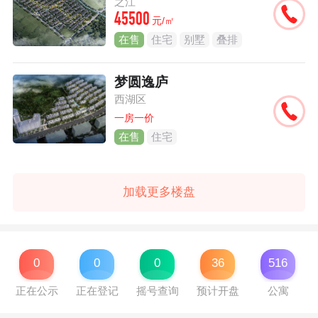
之江
45500
元/㎡
在售
住宅
别墅
叠排
梦圆逸庐
西湖区
一房一价
在售
住宅
加载更多楼盘
0
0
0
36
516
正在公示
正在登记
摇号查询
预计开盘
公寓