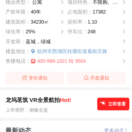
物业类型：
公寓
项目特色：
不限购、不限贷的三层低密筑品
产权年限：
40年
占地面积：
17382
建筑面积：
34230㎡
容积率：
1.10
绿化率：
25%
停车位：
248
开发商：
蓝城，绿城
楼盘地址：
杭州市西湖区转塘街道葛衙庄路
售楼电话：
400-999-1021 转 9504
变价通知
开盘通知
龙坞茗筑 VR全景航拍
Hot!
立即查看
上帝视野，俯瞰全盘
最新动态
更多动态