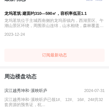
龙坞茗筑:建面约310—590㎡，容积率低至1.1
龙坞茗筑位于主城西南侧的龙坞茶镇内，西湖景区、午
潮山景区环绕，周围茶山连绵，山水相绕，森林覆盖率
为93.4%，负...
2023-12-24
订阅最新动态
周边楼盘动态
滨江越秀坤和·溪映听庐
2024-07-31
滨江越秀坤和·溪映听庐已领1#、 12#、 16#、24#共32
套房源的预售证，杭...