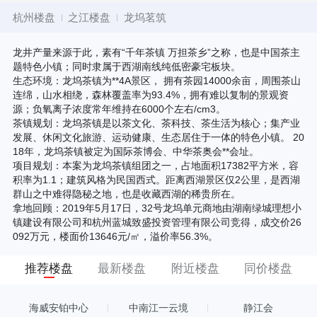
杭州楼盘
之江楼盘
龙坞茗筑
龙井产量来源于此，素有“千年茶镇 万担茶乡”之称，也是中国茶主
题特色小镇；同时隶属于西湖南线纯低密豪宅板块。
生态环境：龙坞茶镇为**4A景区， 拥有茶园14000余亩，周围茶山
连绵，山水相绕，森林覆盖率为93.4%，拥有难以复制的景观资
源；负氧离子浓度常年维持在6000个左右/cm3。
茶镇规划：龙坞茶镇是以茶文化、茶科技、茶生活为核心；集产业
发展、休闲文化旅游、运动健康、生态居住于一体的特色小镇。 20
18年，龙坞茶镇被定为国际茶博会、中华茶奥会**会址。
项目规划：本案为龙坞茶镇组团之一，占地面积17382平方米，容
积率为1.1；建筑风格为民国西式。距离西湖景区仅2公里，是西湖
群山之中难得隐秘之地，也是收藏西湖的稀贵所在。
拿地回顾：2019年5月17日，32号龙坞单元商地由湖南绿城理想小
镇建设有限公司和杭州蓝城致盛投资管理有限公司竞得，成交价26
092万元，楼面价13646元/㎡，溢价率56.3%。
推荐楼盘
最新楼盘
附近楼盘
同价楼盘
海威安铂中心
中南江一云境
静江会