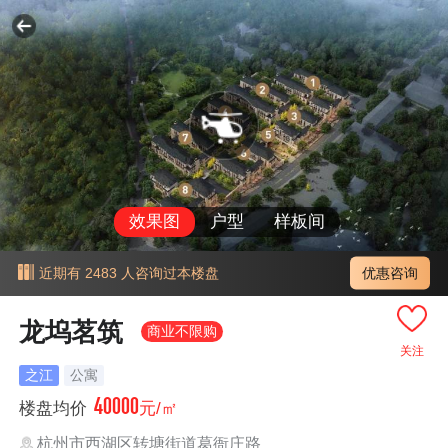
效果图
户型
样板间
优惠咨询
近期有 2483 人咨询过本楼盘
龙坞茗筑
商业不限购
关注
之江
公寓
40000
楼盘均价
元/㎡
杭州市西湖区转塘街道葛衙庄路