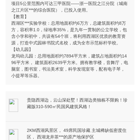
项目5公里范围内可达三甲医院——浙一医院之江分院（城南
之江片区***的综合医院），已投入使用。
【教育】
西湖区***实验学校：总用地面积约6万方，总建筑面积约8万
方，容积率1.0，绿地率35%，是九年一贯制的公立学校，包
含小学和初中，共设有54个班，将利用西湖区优质的教育资
源，打造中式园林书院式名校，成为全市示范标杆学校。
【幼儿园】
龙坞幼儿园：总用地面积约7894平方米，建筑占地面积约14
96平方米， 建筑面积2639平方米。拥有教学楼，音舞厅，电
脑室，图书室，书法美术室，科学发现室等，配有电子琴，
小提琴等乐器。
贵隐西湖边，云山深处墅！西湖边类独栋不限购！珍
藏版310-590㎡民国风建筑风格！
2KM西湖风景区， 49席民国珍藏 主城稀缺低密度住
区， 西湖龙井茶***的原产地保护区