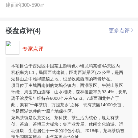
建面约300-590㎡
楼盘点评(4)
更多点评
专家点评
本项目位于西湖区中国茶主题特色小镇龙坞茶镇4A景区内，
容积率为1.1，民国西式建筑；距离西湖景区仅2公里，是西
湖群山之中难得隐秘之地，也是收藏西湖的稀贵所在。
项目位于主城西南侧的龙坞茶镇内，西湖景区、午潮山景区
环绕，周围茶山连绵，山水相绕，森林覆盖率为93.4%，负氧
离子浓度常年维持在6000个左右/cm3。7成西湖龙井产于
此，素有“千年茶镇、万担茶乡”之称，现有茶园14000余亩，
也是西湖龙井的***原产地保护区。
龙坞茶镇是以茶文化、茶科技、茶生活为核心，规划有茶
创、茶旅、茶博三大板块；集产业发展、休闲文化旅游、运
动健康、生态居住于一体的特色小镇。2018年，龙坞茶镇被
定为国际茶博会、中华茶奥会**会址。