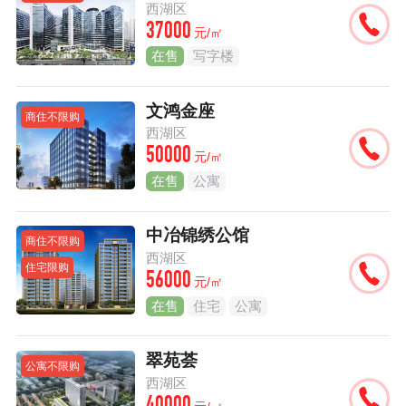
西湖区
37000
元/㎡
在售
写字楼
文鸿金座
商住不限购
西湖区
50000
元/㎡
在售
公寓
中冶锦绣公馆
商住不限购
西湖区
住宅限购
56000
元/㎡
在售
住宅
公寓
翠苑荟
公寓不限购
西湖区