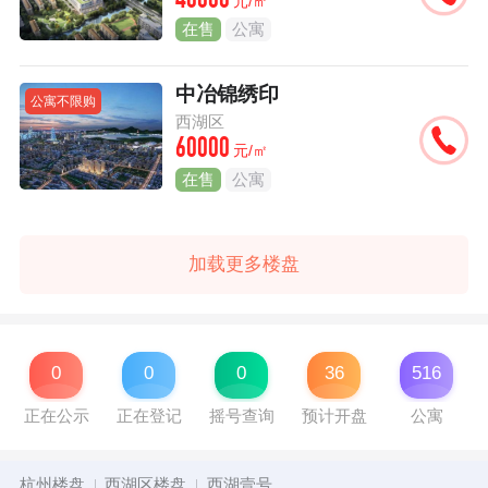
40000
元/㎡
在售
公寓
中冶锦绣印
公寓不限购
西湖区
60000
元/㎡
在售
公寓
加载更多楼盘
0
0
0
36
516
正在公示
正在登记
摇号查询
预计开盘
公寓
杭州楼盘
西湖区楼盘
西湖壹号