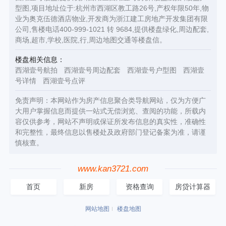
型图,项目地址位于:杭州市西湖区教工路26号,产权年限50年,物
业为奥克伍德酒店物业,开发商为浙江建工房地产开发集团有限
公司,售楼电话400-999-1021 转 9684,提供楼盘绿化,周边配套,
商场,超市,学校,医院,行,周边地图交通等楼盘信。
楼盘相关信息：
西湖壹号航拍
西湖壹号周边配套
西湖壹号户型图
西湖壹
号详情
西湖壹号点评
免责声明：本网站作为房产信息聚合类导航网站，仅为方便广
大用户掌握信息而提供一站式无偿浏览、查阅的功能，所载内
容仅供参考，网站不声明或保证所发布信息的真实性，准确性
和完整性，最终信息以售楼处及政府部门登记备案为准，请谨
慎核查。
www.kan3721.com
首页
新房
资格查询
房贷计算器
网站地图
楼盘地图