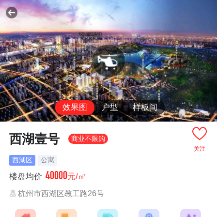
效果图
户型
样板间
西湖壹号
商业不限购
关注
西湖区
公寓
40000
楼盘均价
元/㎡
杭州市西湖区教工路26号