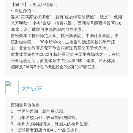
【物 业】：奥克伍德顾问
• 周边介绍：
春来“花满苏堤柳满烟”，夏有“红衣绿扇映清波”，秋是“一色湖
光万顷秋”，冬则“白堤一痕青花墨”。西湖壹号距西湖景区仅8
00米，居于此即可纵览西湖的自然美景。
曾经聚集了杭州师范大学、杭州商学院、中国计量学院、浙
江财经学院……30余所学校，占据当时浙江高校的半壁江
山，黄龙文教区是无可争议的浙江乃至全国学术圣地。
黄龙体育馆作为2022年杭州亚运会主要承办场馆之一，在杭
州亚运会期间，黄龙体育中?将承担?球、体操、艺术体操、
蹦床及?球等5个项?和亚残会?径项?的?赛任务。
大神点评
西湖壹号价值点：
1、世界的西湖，您的后花园。
2、百年名校为邻，收藏知识与财富。
3、杭州人的异国情调，外国人的杭州生活。
4、全球顶奢酒店**HBA，***品位之作。