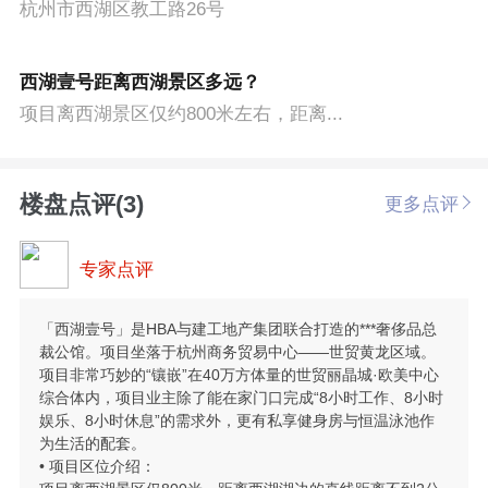
杭州市西湖区教工路26号
西湖壹号距离西湖景区多远？
项目离西湖景区仅约800米左右，距离...
楼盘点评(3)
更多点评
专家点评
「西湖壹号」是HBA与建工地产集团联合打造的***奢侈品总
裁公馆。项目坐落于杭州商务贸易中心——世贸黄龙区域。
项目非常巧妙的“镶嵌”在40万方体量的世贸丽晶城·欧美中心
综合体内，项目业主除了能在家门口完成“8小时工作、8小时
娱乐、8小时休息”的需求外，更有私享健身房与恒温泳池作
为生活的配套。
• 项目区位介绍：