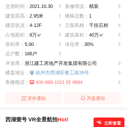
交房时间：
2021.10.30
装修情况：
精装
建筑层高：
2.95米
楼栋总数：
1
楼层状况：
4-12F
立面风格：
干挂石材
占地面积：
8万㎡
建筑面积：
40万㎡
容积率：
5.00
绿化率：
30%
总户数：
166户
开发商：
浙江建工房地产开发集团有限公司
楼盘地址：
杭州市西湖区教工路26号
售楼电话：
400-999-1021 转 9684
变价通知
开盘通知
西湖壹号 VR全景航拍
Hot!
立即查看