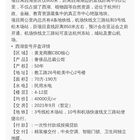
项目离西湖景区仅800米，距离西湖湖边的直线距离不到2公
里，不仅占据了西湖、植物园等自然资源，还位于杭州行
政、金融、教育资源最集中的真正市中心绝版地块。
项目两公里内总共有4条地铁线，机场快线文三路站和3号线
松木场站，距项目直线距离850米左右，预计会在亚运会之前
开通。机场快线文三路站可直达杭州东站，城站及萧山机
场。
• 西湖壹号开盘详情
【区 域】：黄龙商圈CBD核心
【产 品】：奢侈品总裁公馆
【产 权】：50年
【地 址】：教工路26号欧美中心2号楼
【面 积】：70方-190方
【水 电】：民用水电
【楼 层】：4-12层
【均 价】：40000元/㎡
【交 房】：2021年9月（暂定）
【地 铁】：3号线松木场站，10号和机场快速线文三路站便
捷出行。
【付 款】：一次性付款或按揭贷款
【交 付】：精装修交付，中央空调、智能门锁、卫生间独立
地暖。