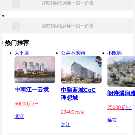
霞映锦绣里6幢一房一价表
霞映锦绣里4幢一房一价表
热门推荐
大平层
公寓不限购
不限购
中南江一云境
中融蓝城CoC
朗诗溪涧
理想城
50000
元/㎡
25000
元/㎡
29400
元/㎡
滨江
临安
之江