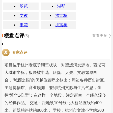
翠苑
湖墅
文教
拱宸桥
申花
拱宸桥
楼盘点评
查看更多
(5)
专家点评
项目位于杭州老底子湖墅板块，对望运河发源地、西湖两
大城市坐标；板块被申花、庆隆、大关、文教繁华围
合，“城西之眼”的优越位置呼之欲出；周边各种历史街区、
主题博物馆、商业簇拥，兼得杭州文脉与生活气息，坐
拥“繁华1公里”；在这样一个地段，注定诞生一个经久流传
的经典作品。 交通：距地铁10号线北大桥站直线约400
米、距翠柏路站约800米； 学校：杭州市文津小学约200