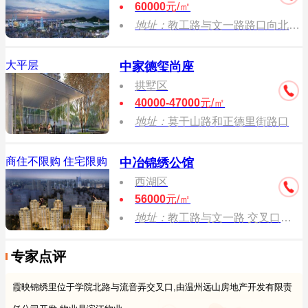
60000
元/㎡
地址：
教工路与文一路路口向北约100米
大平层
中家德玺尚座
拱墅区
40000-47000
元/㎡
地址：
莫干山路和正德里街路口
商住不限购
住宅限购
中冶锦绣公馆
西湖区
56000
元/㎡
地址：
教工路与文一路 交叉口往北约50米处
专家点评
霞映锦绣里位于学院北路与流音弄交叉口,由温州远山房地产开发有限责