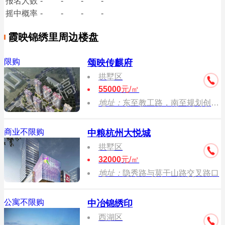
报名
人数
-
-
-
-
摇中概率
-
-
-
-
霞映锦绣里周边楼盘
限购
颂映传麒府
拱墅区
55000
元/㎡
地址：
东至教工路，南至规划创享路，西至湖墅单元GS0201-G1-03-2地块，北至湖墅单元GS0201-B1/B2/S42-42-1地块。
商业不限购
中粮杭州大悦城
拱墅区
32000
元/㎡
地址：
隐秀路与莫干山路交叉路口
公寓不限购
中冶锦绣印
西湖区