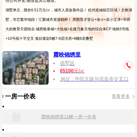
任公司开发,物业是滨江物业。
湖墅单元，限价6.51万元/㎡，城市人居改善作品！ 杭州老城核芯区域！文教湖
墅，市芯繁华地段！汇聚城市资源精粹！ 周围育才登云+保小+卖小文津+华师
大的教育天团组合 城西银泰城+大悦城+在建万象天地的综合体CP 地铁5号线
+10号线十字交叉 项目规划5幢7-8层洋房+8幢6层叠墅
霞映锦绣里
拱墅区
65100
元/㎡
地址：
学院北路与流音弄交叉口
一房一价表
查看更多
霞映锦绣里11幢一房一价表