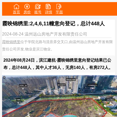
首页
房价
摇号
详情
平面
霞映锦绣里:2,4,6,11幢意向登记，总计448人
2024-08-24
温州远山房地产开发有限责任公司
霞映锦绣里
位于学院北路与流音弄交叉口,由温州远山房地产开发有限
责任公司开发,物业是滨江物业。
2024年08月24日，滨江建杭·霞映锦绣里意向登记结果已公
布，总计448人，其中人才36人，无房140人，有房272人。