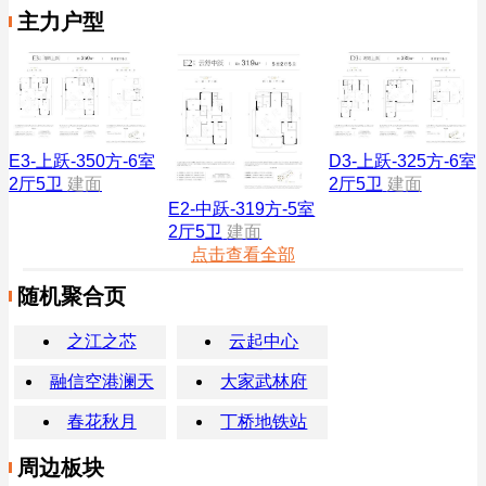
主力户型
E3-上跃-350方-6室
D3-上跃-325方-6室
2厅5卫
建面
2厅5卫
建面
E2-中跃-319方-5室
2厅5卫
建面
点击查看全部
随机聚合页
之江之芯
云起中心
融信空港澜天
大家武林府
春花秋月
丁桥地铁站
周边板块