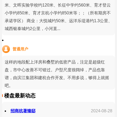
米、文晖实验学校约120米、长征中学约560米、育才登云
小学约850米、育才京杭小学约850米等；；（所有期房不
承诺学区） 商业：大悦城约50米、远洋乐堤港约1.3公里、
城西银泰城约2公里，小河直...
普通用户
这样的地段配上洋房和叠墅的低密产品，注定是超级红
盘，市中心改善不可错过。户型尺度很阔绰，产品也靠
谱，由滨江集团和建杭合作开发。不用多说，够得上就摇
吧。
楼盘最新动态
招商杭著臻邸
2024-08-28