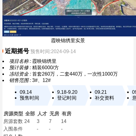
霞映锦绣里实景
近期摇号
预售时间:2024-09-14
项目名称 :
霞映锦绣里
预计装修 :
精装6000/方
冻结资金 :
首套260万，二套440万，一次性1000万
销售范围 :
3#、12#
09.14
9.18-9.20
09.21
0
预售时间
登记时间
补交资料
房源类型
全部
人才
无房
有房
房源套数
24
3
7
14
入围条件
-
-
-