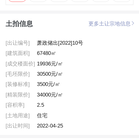
土拍信息
更多土让宗地信息
[出让编号]
萧政储出[2022]10号
[建筑面积]
67480㎡
[成交楼面价]
19936元/㎡
[毛坯限价]
30500元/㎡
[装修标准]
3500元/㎡
[精装限价]
34000元/㎡
[容积率]
2.5
[土地用途]
住宅
[出让时间]
2022-04-25