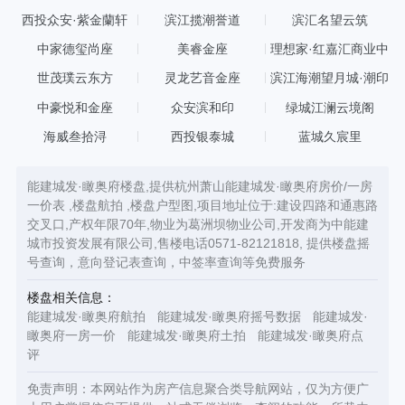
西投众安·紫金蘭轩
滨江揽潮誉道
滨汇名望云筑
中家德玺尚座
美睿金座
理想家·红嘉汇商业中
心
世茂璞云东方
灵龙艺音金座
滨江海潮望月城·潮印
中豪悦和金座
众安滨和印
绿城江澜云境阁
海威叁拾浔
西投银泰城
蓝城久宸里
能建城发·瞰奥府楼盘,提供杭州萧山能建城发·瞰奥府房价/一房
一价表 ,楼盘航拍 ,楼盘户型图,项目地址位于:建设四路和通惠路
交叉口,产权年限70年,物业为葛洲坝物业公司,开发商为中能建
城市投资发展有限公司,售楼电话0571-82121818, 提供楼盘摇
号查询，意向登记表查询，中签率查询等免费服务
楼盘相关信息：
能建城发·瞰奥府航拍
能建城发·瞰奥府摇号数据
能建城发·
瞰奥府一房一价
能建城发·瞰奥府土拍
能建城发·瞰奥府点
评
免责声明：本网站作为房产信息聚合类导航网站，仅为方便广