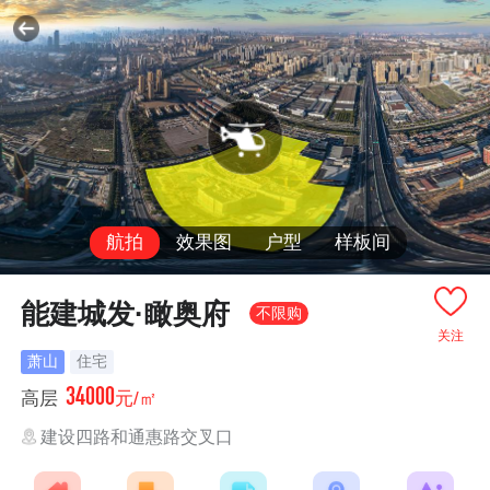
航拍
效果图
户型
样板间
能建城发·瞰奥府
不限购
关注
萧山
住宅
34000
高层
元/㎡
建设四路和通惠路交叉口