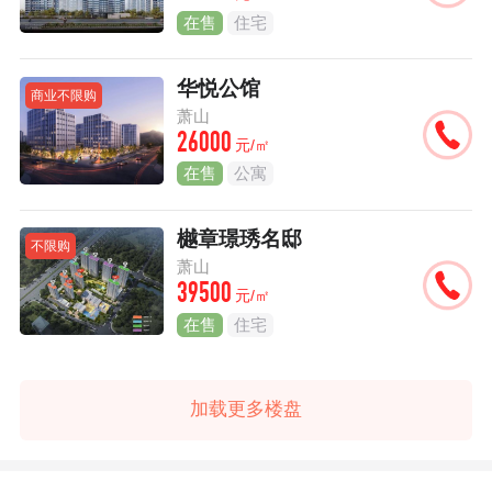
在售
住宅
华悦公馆
商业不限购
萧山
26000
元/㎡
在售
公寓
樾章璟琇名邸
不限购
萧山
39500
元/㎡
在售
住宅
加载更多楼盘