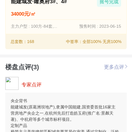
能建城发·瞰奥府3#、4#
摇号完成
34000元/㎡
主力户型 : 100方-84套,...
预售时间 : 2023-06-15
总套数：168
中签率：全部100% 无房100%
楼盘点评(3)
更多点评
专家点评
央企背书
能建城发(原葛洲坝地产),隶属中国能建,国资委首批16家主
营房地产央企之一,在杭州先后打造皓玉府(推广名:景粼天
著)、中杭府等多个城市标杆项目。
定制产品
极简主义美学建筑匹配城市菁英居住审美,通过定制化、泛龄