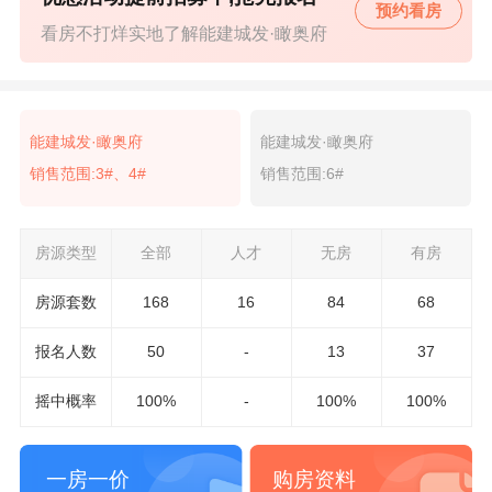
预约看房
看房不打烊实地了解能建城发·瞰奥府
能建城发·瞰奥府
能建城发·瞰奥府
销售范围:3#、4#
销售范围:6#
房源类型
全部
人才
无房
有房
房源套数
168
16
84
68
报名
人数
50
-
13
37
摇中概率
100%
-
100%
100%
一房一价
购房资料