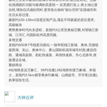
化强调园区功能与格调的高度统一,在景观打造上,将土地让渡
自然,增加仪式感的同时,更营造出独特“留白空间"实现城市和
生活从容过渡。
建面约100-138m2深度定制产品,满足不同家庭的居住需求。
高能板块
乘势奥体时代向东进程，直线约3公里亚奥核芯圈,对望钱江新
城、江河汇,与国际杭州高度同频。
多维交通
直线约600米7号线新兴路站,一脉串联钱江新城、奥体,无缝链
接西湖、吴山、奥体中心、萧山国际机场等城市封面;建设四
路、通城高架路、彩虹快速路、风情快速路、市心北路等,便
捷通达全城。
重磅商业
4站地铁直达万象汇、SKP(在建),6站地铁衔接万象城、来福
士，直线约3.5km拥享奥体印象城、山姆超市、开市客(在建),
执掌缤纷生活。
大神点评