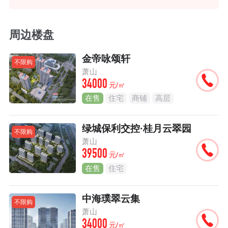
周边楼盘
金帝咏颂轩
不限购
萧山
34000
元/㎡
在售
住宅
商铺
高层
绿城保利交控·桂月云翠园
不限购
萧山
39500
元/㎡
在售
住宅
中海璞翠云集
不限购
萧山
34000
元/㎡