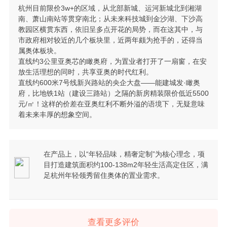
杭州目前限价3w+的区域，从北部新城、运河新城北到湘湖
南、萧山南站等贯穿南北；从未来科技城到金沙湖、下沙高
教园区横贯东西，依旧呈多点开花的局势，而在这其中，与
市政府相对较近的几个板块里，近两年颇为抢手的，还得当
属奥体板块。
直线约3公里亚奥芯的瞰奥府，为置业者打开了一扇窗，在安
放生活理想的同时，共享亚奥的时代红利。
直线约600米7号线新兴路站的央企大盘——能建城发·瞰奥
府，比地铁1站（建设三路站）之隔的新房精装限价低近5500
元/㎡！这样的价差在亚奥红利不断外溢的语境下，无疑意味
着未来丰厚的想象空间。
在产品上，以“年轻品味，精奢定制”为核心理念，项
目打造建筑面积约100-138m2年轻生活高定住区，满
足杭州年轻领秀留住奥体的置业需求。
查看更多评价