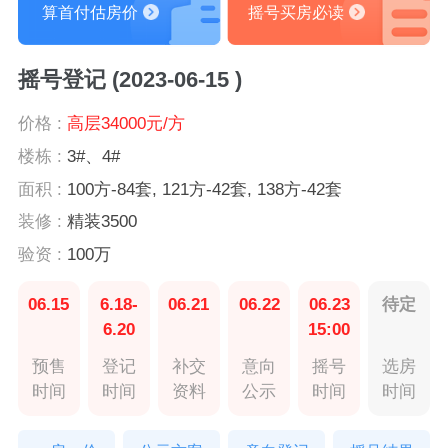
算首付估房价
摇号买房必读
摇号登记 (2023-06-15 )
价格 :
高层34000元/方
楼栋 :
3#、4#
面积 :
100方-84套, 121方-42套, 138方-42套
装修 :
精装3500
验资 :
100万
06.15
6.18-
06.21
06.22
06.23
待定
6.20
15:00
预售
登记
补交
意向
摇号
选房
时间
时间
资料
公示
时间
时间