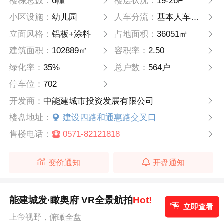
楼栋总数：
6幢
楼层状况：
19-26F
小区设施：
幼儿园
人车分流：
基本人车分流（有消防车道）
立面风格：
铝板+涂料
占地面积：
36051㎡
建筑面积：
102889㎡
容积率：
2.50
绿化率：
35%
总户数：
564户
停车位：
702
开发商：
中能建城市投资发展有限公司
楼盘地址：
建设四路和通惠路交叉口
售楼电话：
0571-82121818
变价通知
开盘通知
能建城发·瞰奥府 VR全景航拍
Hot!
立即查看
上帝视野，俯瞰全盘