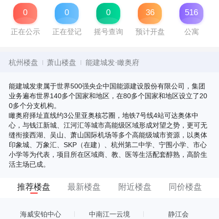
0
0
0
36
516
正在公示
正在登记
摇号查询
预计开盘
公寓
杭州楼盘
萧山楼盘
能建城发·瞰奥府
能建城发隶属于世界500强央企中国能源建设股份有限公司，集团
业务遍布世界140多个国家和地区，在80多个国家和地区设立了20
0多个分支机构。
瞰奥府择址直线约3公里亚奥核芯圈，地铁7号线4站可达奥体中
心，与钱江新城、江河汇等城市高能级区域形成对望之势，更可无
缝衔接西湖、吴山、萧山国际机场等多个高能级城市资源，以奥体
印象城、万象汇、SKP（在建）、杭州第二中学、宁围小学、市心
小学等为代表，项目所在区域商、教、医等生活配套醇熟，高阶生
活主场已成。
推荐楼盘
最新楼盘
附近楼盘
同价楼盘
海威安铂中心
中南江一云境
静江会