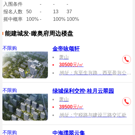
入围条件
-
-
-
报名
人数
50
-
13
37
摇中概率
100%
-
100%
100%
能建城发·瞰奥府周边楼盘
不限购
金帝咏颂轩
萧山
30500
元/㎡
地址：
东至生兴路，西至盈兴公寓，北至规划振宁路
不限购
绿城保利交控·桂月云翠园
萧山
39500
元/㎡
地址：
宁税路与建设三路交汇处
不限购
中海璞翠云集