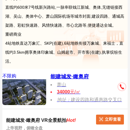
直线约600米7号线新兴路站,一脉串联钱江新城、奥体,无缝链接西
湖、吴山、奥体中心、萧山国际机场等城市封面;建设四路、通城高
架路、彩虹快速路、风情快速路、市心北路等,便捷通达全城。
重磅商业
4站地铁直达万象汇、SKP(在建),6站地铁衔接万象城、来福士，直
线约3.5km拥享奥体印象城、山姆超市、开市客(在建),执掌缤纷生
活。
不限购
能建城发·瞰奥府
萧山
34000
元/㎡
地址：
建设四路和通惠路交叉口
立即查看
能建城发·瞰奥府 VR全景航拍
Hot!
上帝视野，俯瞰全盘