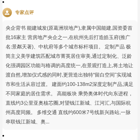
专家点评
央企背书 能建城发(原葛洲坝地产),隶属中国能建,国资委首
批16家主 营房地产央企之一,在杭州先后打造皓玉府(推广
名:景粼天著)、中杭府等多个城市标杆项目。 定制产品 极
简主义美学建筑匹配城市菁英居住审美,通过定制化、泛龄
化强调园区功能与格调的高度统一,在景观打造上,将土地让
渡自然,增加仪式感的同时,更营造出独特“留白空间"实现城
市和生活从容过渡。 建面约100-138m2深度定制产品,满足
不同家庭的居住需求。 高能板块 乘势奥体时代向东进程，
直线约3公里亚奥核芯圈,对望钱江新城、江河汇,与国际杭
州高度同频。 多维交通 直线约600米7号线新兴路站,一脉
串联钱江新城、奥...