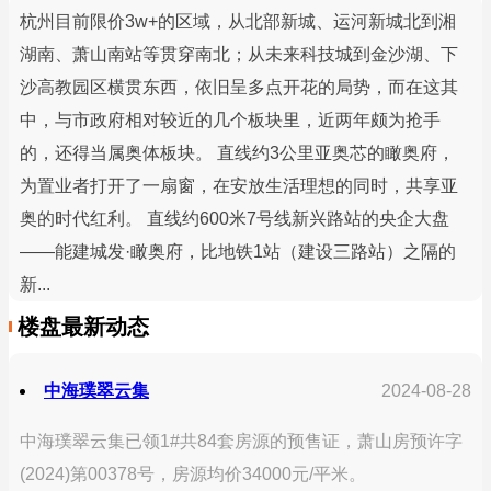
杭州目前限价3w+的区域，从北部新城、运河新城北到湘
湖南、萧山南站等贯穿南北；从未来科技城到金沙湖、下
沙高教园区横贯东西，依旧呈多点开花的局势，而在这其
中，与市政府相对较近的几个板块里，近两年颇为抢手
的，还得当属奥体板块。 直线约3公里亚奥芯的瞰奥府，
为置业者打开了一扇窗，在安放生活理想的同时，共享亚
奥的时代红利。 直线约600米7号线新兴路站的央企大盘
——能建城发·瞰奥府，比地铁1站（建设三路站）之隔的
新...
楼盘最新动态
中海璞翠云集
2024-08-28
中海璞翠云集已领1#共84套房源的预售证，萧山房预许字
(2024)第00378号，房源均价34000元/平米。