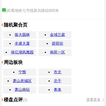
距离地铁七号线新兴路站600米
随机聚合页
振大园林
金域兰庭
丰盛大厦
碧荷街
保亿湖风雅园
南苑一区
周边板块
宁围
市北
萧山老城区
北干
萧山南站
奥体
楼盘点评
查看更多
(3)