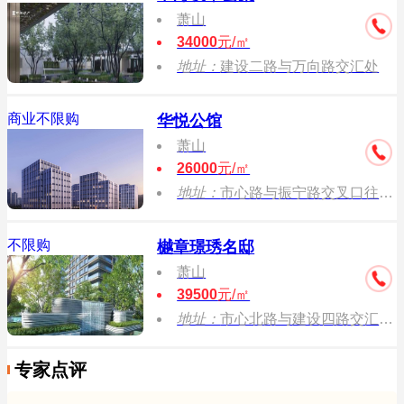
萧山
34000
元/㎡
地址：
建设二路与万向路交汇处
商业不限购
华悦公馆
萧山
26000
元/㎡
地址：
市心路与振宁路交叉口往东300米
不限购
樾章璟琇名邸
萧山
39500
元/㎡
地址：
市心北路与建设四路交汇处东北侧
专家点评