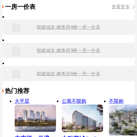
一房一价表
查看更多
能建城发·瞰奥府4幢一房一价表
能建城发·瞰奥府3幢一房一价表
能建城发·瞰奥府6幢一房一价表
热门推荐
大平层
公寓不限购
不限购