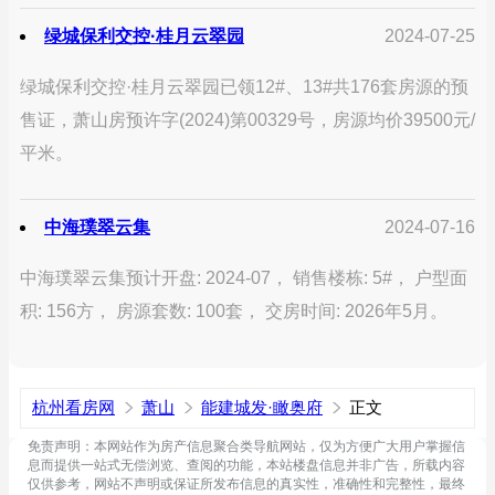
绿城保利交控·桂月云翠园
2024-07-25
绿城保利交控·桂月云翠园已领12#、13#共176套房源的预
售证，萧山房预许字(2024)第00329号，房源均价39500元/
平米。
中海璞翠云集
2024-07-16
中海璞翠云集预计开盘: 2024-07， 销售楼栋: 5#， 户型面
积: 156方， 房源套数: 100套， 交房时间: 2026年5月。
杭州看房网
萧山
能建城发·瞰奥府
正文
免责声明：本网站作为房产信息聚合类导航网站，仅为方便广大用户掌握信
息而提供一站式无偿浏览、查阅的功能，本站楼盘信息并非广告，所载内容
仅供参考，网站不声明或保证所发布信息的真实性，准确性和完整性，最终