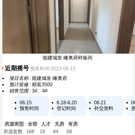
能建城发·瞰奥府样板间
近期摇号
预售时间:2023-06-15
项目名称 :
能建城发·瞰奥府
预计装修 :
精装3500
销售范围 :
3#、4#
06.15
6.18-6.20
06.21
0
预售时间
登记时间
补交资料
房源类型
全部
人才
无房
有房
房源套数
168
16
84
68