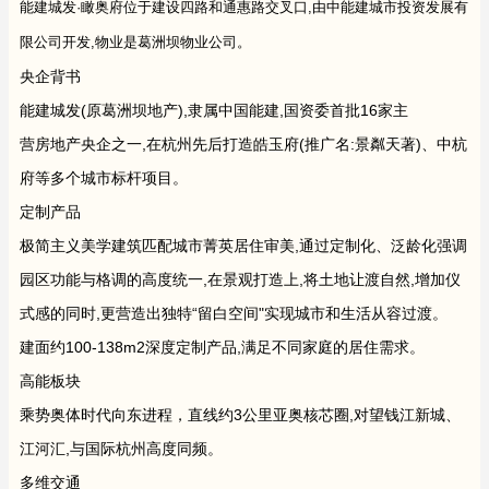
能建城发·瞰奥府位于建设四路和通惠路交叉口,由中能建城市投资发展有
限公司开发,物业是葛洲坝物业公司。
央企背书
能建城发(原葛洲坝地产),隶属中国能建,国资委首批16家主
营房地产央企之一,在杭州先后打造皓玉府(推广名:景粼天著)、中杭
府等多个城市标杆项目。
定制产品
极简主义美学建筑匹配城市菁英居住审美,通过定制化、泛龄化强调
园区功能与格调的高度统一,在景观打造上,将土地让渡自然,增加仪
式感的同时,更营造出独特“留白空间"实现城市和生活从容过渡。
建面约100-138m2深度定制产品,满足不同家庭的居住需求。
高能板块
乘势奥体时代向东进程，直线约3公里亚奥核芯圈,对望钱江新城、
江河汇,与国际杭州高度同频。
多维交通