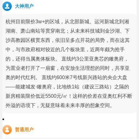
大神用户
杭州目前限价3w+的区域，从北部新城、运河新城北到湘
湖南、萧山南站等贯穿南北；从未来科技城到金沙湖、下
沙高教园区横贯东西，依旧呈多点开花的局势，而在这其
中，与市政府相对较近的几个板块里，近两年颇为抢手
的，还得当属奥体板块。 直线约3公里亚奥芯的瞰奥府，
为置业者打开了一扇窗，在安放生活理想的同时，共享亚
奥的时代红利。 直线约600米7号线新兴路站的央企大盘
——能建城发·瞰奥府，比地铁1站（建设三路站）之隔的
新房精装限价低近5500元/㎡！这样的价差在亚奥红利不断
外溢的语境下，无疑意味着未来丰厚的想象空间。
普通用户