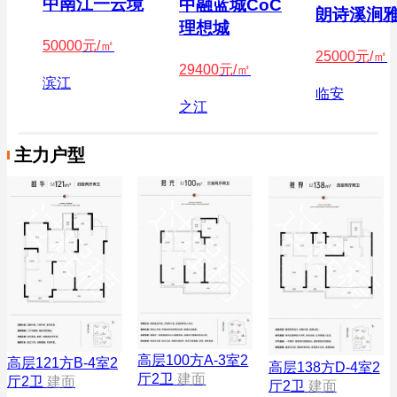
中南江一云境
中融蓝城CoC
朗诗溪涧
理想城
50000
元/㎡
25000
元/㎡
29400
元/㎡
滨江
临安
之江
主力户型
高层100方A-3室2
高层121方B-4室2
高层138方D-4室2
厅2卫
建面
厅2卫
建面
厅2卫
建面