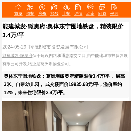
首页
航拍
房价
摇号
土拍
详情
动态
问答
平面
能建城发·瞰奥府:奥体东宁围地铁盘，精装限价
3.4万/平
2024-05-29
中能建城市投资发展有限公司
能建城发·瞰奥府
位于建设四路和通惠路交叉口,由中能建城市投资发展
有限公司开发,物业是葛洲坝物业公司。
奥体东宁围地铁盘：葛洲坝瞰奥府精装限价3.4万/平， 层高
3米、自带幼儿园， 成交楼面价19935.68元/平，溢价率约
12%，未来住宅限价3.4万/平。