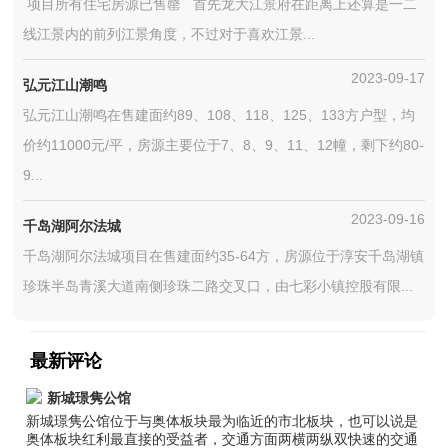
项目所有住宅房源已售罄 首先龙大江景府在距离上还算是一二
线江景内的前列江景角度，不过对于喜欢江景...
2023-09-17
弘元江山潮鸣
弘元江山潮鸣在售建面约89、108、118、125、133方户型，均
价约11000元/平，房源主要位于7、8、9、11、12幢，剩下约80-
9...
2023-09-16
千岛湖阿尔法城
千岛湖阿尔法城项目在售建面约35-64方，房源位于淳安千岛湖镇
珍珠半岛青溪大道南侧珍珠二路交叉口，由七彩小镇控股有限...
最新评论
新城璟隽公馆
新城璟隽公馆位于与奥体板块最为临近的市北板块，也可以说是
奥体板块红利最直接的受益者，交通方面两横两纵双快速的交通