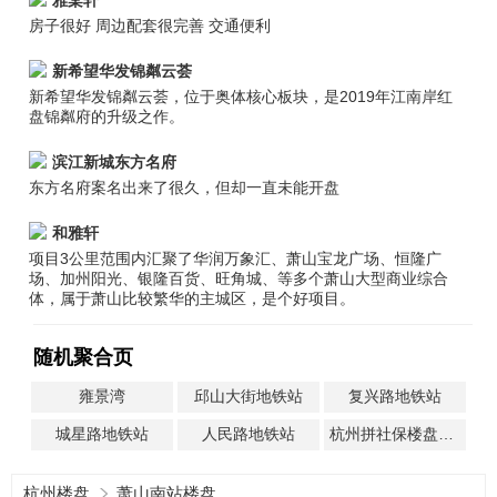
雅棠轩
房子很好 周边配套很完善 交通便利
新希望华发锦粼云荟
新希望华发锦粼云荟，位于奥体核心板块，是2019年江南岸红
盘锦粼府的升级之作。
滨江新城东方名府
东方名府案名出来了很久，但却一直未能开盘
和雅轩
项目3公里范围内汇聚了华润万象汇、萧山宝龙广场、恒隆广
场、加州阳光、银隆百货、旺角城、等多个萧山大型商业综合
体，属于萧山比较繁华的主城区，是个好项目。
随机聚合页
雍景湾
邱山大街地铁站
复兴路地铁站
城星路地铁站
人民路地铁站
杭州拼社保楼盘一览
杭州楼盘
萧山南站楼盘