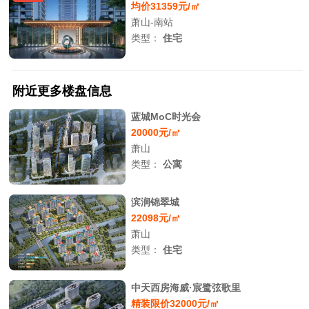
均价31359元/㎡
萧山-南站
类型：
住宅
附近更多楼盘信息
蓝城MoC时光会
20000元/㎡
萧山
类型：
公寓
滨润锦翠城
22098元/㎡
萧山
类型：
住宅
中天西房海威·宸鹭弦歌里
精装限价32000元/㎡