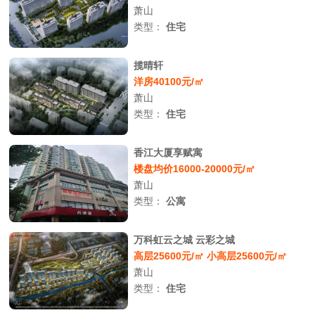
萧山
类型：
住宅
揽晴轩
洋房40100元/㎡
萧山
类型：
住宅
香江大厦享赋寓
楼盘均价16000-20000元/㎡
萧山
类型：
公寓
万科虹云之城 云彩之城
高层25600元/㎡ 小高层25600元/㎡
萧山
类型：
住宅