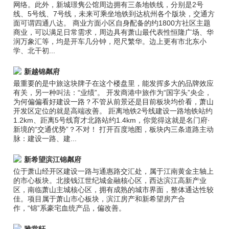
网络。此外，新城璟隽公馆周边拥有三条地铁线，分别是2号
线、5号线、7号线，未来可乘坐地铁到达杭州各个版块，交通方
面可谓四通八达。 商业方面小区自身配备的约1800方社区主题
商业，可以满足日常需求，周边具有萧山最代表性恒隆广场、华
润万象汇等，均是开车几分钟，咫尺繁华。边上更有市北东小
学、北干初...
新越锦粼府
最重要的是中旅这块牌子在这个楼盘里，能发挥多大的品牌效应
有关，另一种叫法：“业绩”。 开发商港中旅作为“国字头”央企，
为何偏偏看好建设一路？不管从前景还是目前板块均价看，萧山
开发区定位的就是高端改善。 距离地铁2号线建设一路地铁站约
1.2km、距离5号线育才北路站约1.4km，你觉得这就是名门府·
新境的“交通优势”？不对！ 打开百度地图，板块内三条道路主动
脉：建设一路、建...
新希望滨江锦粼府
位于萧山经开区建设一路与通惠路交汇处，属于江南黄金主轴上
的市心板块。北接钱江世纪城金融核心区，西达滨江高新产业
区，南临萧山主城核心区，拥有成熟的城市界面，整体通达性较
佳。项目属于萧山市心板块，滨江房产和新希望房产合
作，“锦”系豪宅血统产品，偏改善。