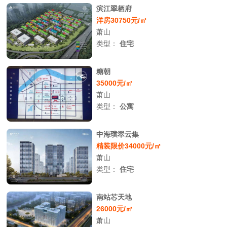
滨江翠栖府
洋房30750元/㎡
萧山
类型：
住宅
糖朝
35000元/㎡
萧山
类型：
公寓
中海璞翠云集
精装限价34000元/㎡
萧山
类型：
住宅
南站芯天地
26000元/㎡
萧山