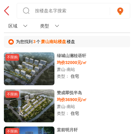
区域
类型
为您找到
3
个
萧山南站楼盘
楼盘
绿城山澜桂语轩
不限购
均价32000元/㎡
萧山-南站
类型：
住宅
赞成翠悦半岛
不限购
均价36900元/㎡
萧山-南站
类型：
住宅
棠前明月轩
不限购