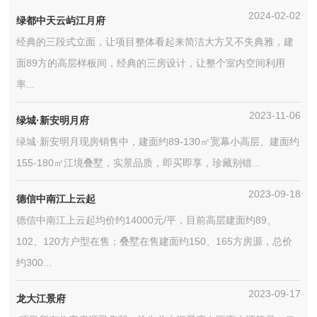
2024-02-02
绿都中天云屿江月府
经典的三段式立面，让项目整体看起来简洁大方又不失典雅，建
面89方的高层样板间，经典的三房设计，让整个室内空间利用
率...
2023-11-06
绿城·新安明月府
绿城·新安明月现房销售中，建面约89-130㎡宽幕小高层、建面约
155-180㎡江境叠墅，实景品质，即买即享，珍藏别错...
2023-09-18
德信中南江上云起
德信中南江上云起均价约14000元/平，目前高层建面约89、
102、120方户型在售；叠墅在售建面约150、165方房源，总价
约300...
2023-09-17
龙大江景府