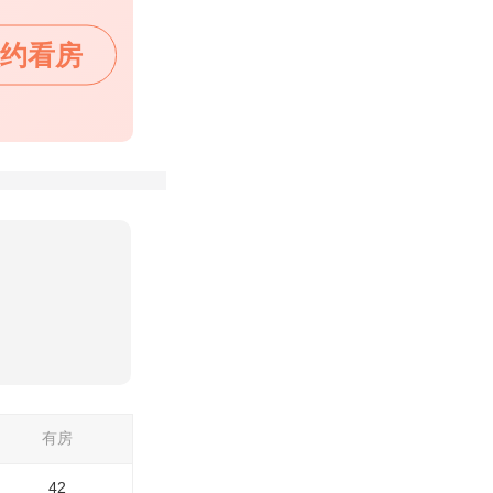
约看房
有房
42