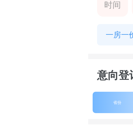
时间
一房一
意向登
省份