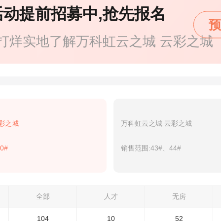
活动提前招募中,抢先报名
预
打烊实地了解万科虹云之城 云彩之城
彩之城
万科虹云之城 云彩之城
0#
销售范围:43#、44#
全部
人才
无房
104
10
52