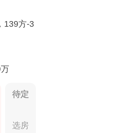
，139方-3
0万
待定
选房