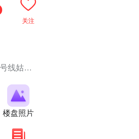
关注
娘桥站）
楼盘照片