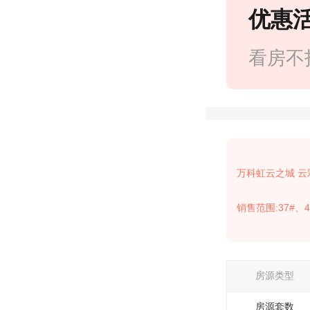
优惠
看房不
万科虹云之城 云
销售范围:37#、4
房源类型
房源套数