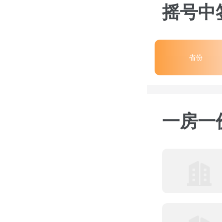
摇号中
省份
一房一价