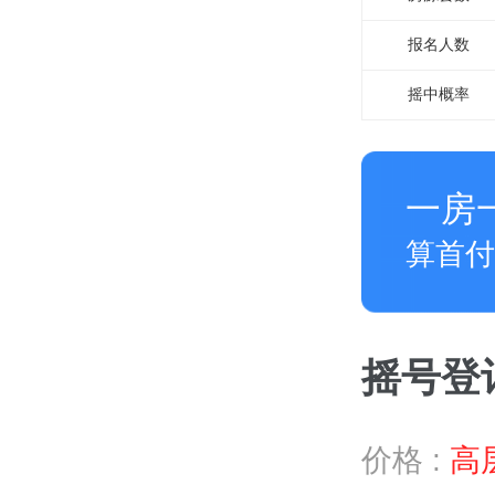
报名
人数
摇中概率
一房
算首付
摇号登记 
价格 :
高层