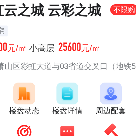
虹云之城 云彩之城
不限购
宅
00
25600
元/㎡
小高层
元/㎡
山区彩虹大道与03省道交叉口（地铁5号线姑
楼盘动态
楼盘详情
周边配套