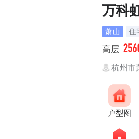
万科
萧山
住
256
高层
杭州市萧
户型图