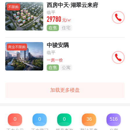
西房中天·湖翠云来府
不限购
临平
29780
元/㎡
在售
住宅
中骏安隅
商业不限购
临平
一房一价
在售
公寓
加载更多楼盘
0
0
0
36
516