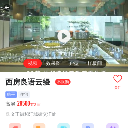
视频
效果图
户型
样板间
西房良语云缦
不限购
关注
临平
住宅
28500
高层
元/㎡
文正街和汀城街交汇处