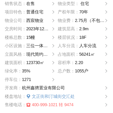
销售状态：
在售
物业类型：
住宅
项目特色：
普通住宅
产权年限：
70年
物业公司：
西宸物业
物业费：
2.75月（不包含能耗）
交房时间：
2023年12月31日
建筑层高：
2.9m
楼栋总数：
15幢
楼层状况：
18F
小区设施：
三位一体的健康跑道
人车分流：
人车分流
立面风格：
现代简约风格
占地面积：
56241㎡
建筑面积：
123730㎡
容积率：
2.20
绿化率：
35%
总户数：
1055户
停车位：
1271
开发商：
杭州鑫骋置业有限公司
楼盘地址：
文正街和汀城街交汇处
售楼电话：
400-999-1021 转 9474