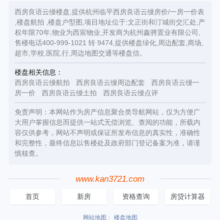
西房良语云缦楼盘,提供杭州临平西房良语云缦房价/一房一价表
,楼盘航拍 ,楼盘户型图,项目地址位于:文正街和汀城街交汇处,产
权年限70年,物业为西宸物业,开发商为杭州鑫骋置业有限公司,
售楼电话400-999-1021 转 9474,提供楼盘绿化,周边配套,商场,
超市,学校,医院,行,周边地图交通等楼盘信。
楼盘相关信息：
西房良语云缦航拍
西房良语云缦周边配套
西房良语云缦一
房一价
西房良语云缦土拍
西房良语云缦点评
免责声明：本网站作为房产信息聚合类导航网站，仅为方便广
大用户掌握信息而提供一站式无偿浏览、查阅的功能，所载内
容仅供参考，网站不声明或保证所发布信息的真实性，准确性
和完整性，最终信息以售楼处及政府部门登记备案为准，请谨
慎核查。
www.kan3721.com
首页
新房
资格查询
房贷计算器
网站地图
楼盘地图