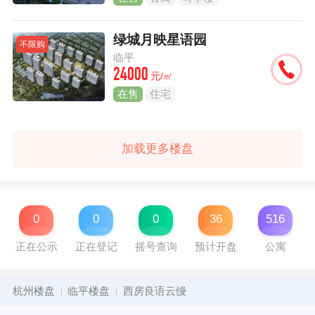
绿城月映星语园
不限购
临平
24000
元/㎡
在售
住宅
加载更多楼盘
0
0
0
36
516
正在公示
正在登记
摇号查询
预计开盘
公寓
杭州楼盘
临平楼盘
西房良语云缦