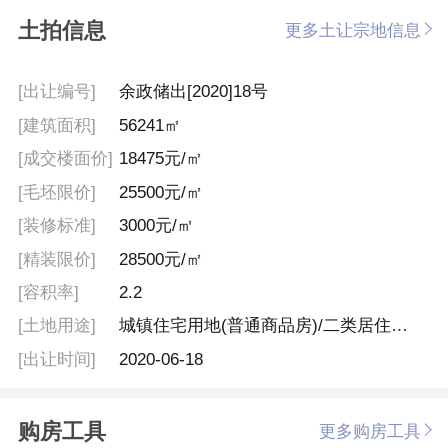
土拍信息
更多土让宗地信息
[出让编号]
余政储出[2020]18号
[建筑面积]
56241㎡
[成交楼面价]
18475元/㎡
[毛坯限价]
25500元/㎡
[装修标准]
3000元/㎡
[精装限价]
28500元/㎡
[容积率]
2.2
[土地用途]
城镇住宅用地(普通商品房)/二类居住用地
[出让时间]
2020-06-18
购房工具
更多购房工具