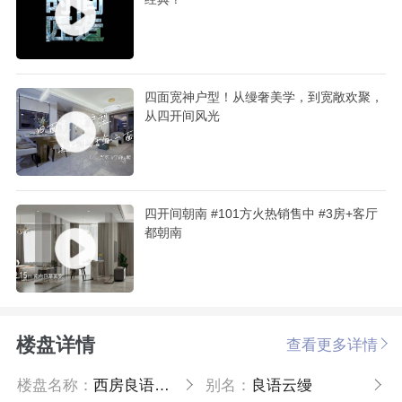
四面宽神户型！从缦奢美学，到宽敞欢聚，
从四开间风光
四开间朝南 #101方火热销售中 #3房+客厅
都朝南
楼盘详情
查看更多详情
楼盘名称：
西房良语云缦
别名：
良语云缦