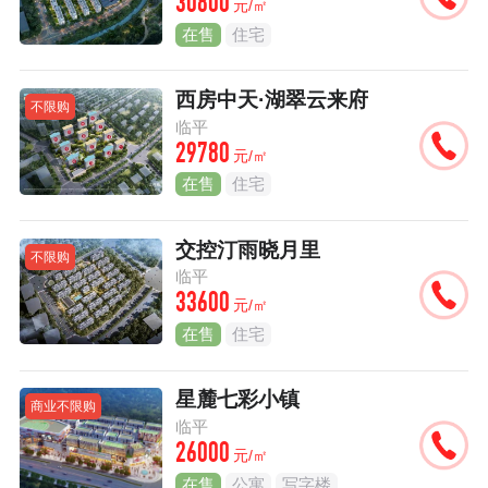
30800
元/㎡
在售
住宅
西房中天·湖翠云来府
不限购
临平
29780
元/㎡
在售
住宅
交控汀雨晓月里
不限购
临平
33600
元/㎡
在售
住宅
星麓七彩小镇
商业不限购
临平
26000
元/㎡
在售
公寓
写字楼