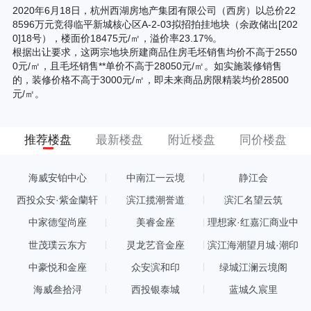
2020年6月18日，杭州西湖房地产集团有限公司（西房）以总价22
8596万元竞得临平新城核心区A-2-03拟招拍挂地块（余政储出[202
0]18号），楼面价18475元/㎡，溢价率23.17%。
根据出让要求，这两宗地块所建商品住房毛坯销售均价不高于2550
0元/㎡，且毛坯销售**单价不高于28050元/㎡。如实施装修销售
的，装修价格不高于3000元/㎡，即未来商品房限精装均价28500
元/㎡。
推荐楼盘
最新楼盘
附近楼盘
同价楼盘
海威安铂中心
中南江一云境
静江会
西投众安·紫金蘭轩
滨江揽潮誉道
滨汇名望云筑
中家德玺尚座
美睿金座
理想家·红嘉汇商业中
心
世茂璞云东方
灵龙艺音金座
滨江海潮望月城·潮印
中豪悦和金座
众安滨和印
绿城江澜云境阁
海威叁拾浔
西投银泰城
蓝城久宸里