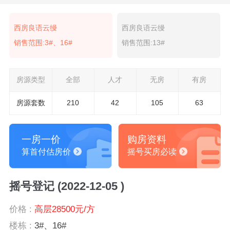
西房良语云缦
西房良语云缦
销售范围:3#、16#
销售范围:13#
房源类型
全部
人才
无房
有房
房源套数
210
42
105
63
一房一价
购房资料
算首付估房价
摇号买房必读
摇号登记 (2022-12-05 )
价格 :
高层28500元/方
楼栋 :
3#、16#