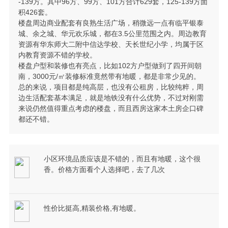
-139方。其中96方、99方、101方合计629套，125-139方面
积426套。
楼盘周边商业配套有良熟生活广场，稍微远一点有临平银泰
城、余之城、华元欢乐城，都在3.5公里范围之内。周边教育
资源有华东师大二附中信达学校、天长世纪小学，均属于区
内教育资源不错的学校。
楼盘户型和装修也有亮点，比如102方户型做到了四开间朝
南，3000元/㎡装修标准竟然带有地暖，都是非常少见的。
总的来说，项目都是纯高层，也没有公租房，比较纯粹，周
边生活配套基本满足，就是地铁没有什么优势，不过对刚需
来说仍然值得重点考虑的楼盘，而且西房这家本土房企口碑
都还不错。
小区环境品质应该是不错的，而且有地暖，这个很
香。价格方面看个人选择吧，去了几次
性价比挺高,精装价格,有地暖。