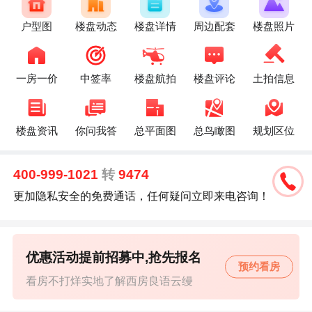
户型图
楼盘动态
楼盘详情
周边配套
楼盘照片
一房一价
中签率
楼盘航拍
楼盘评论
土拍信息
楼盘资讯
你问我答
总平面图
总鸟瞰图
规划区位
400-999-1021
转
9474
更加隐私安全的免费通话，任何疑问立即来电咨询！
优惠活动提前招募中,抢先报名
预约看房
看房不打烊实地了解西房良语云缦