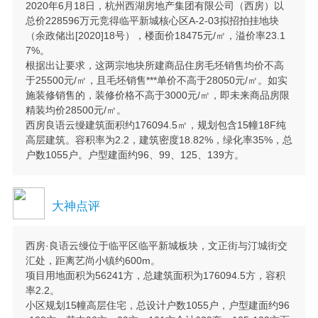
2020年6月18日，杭州西湖房地产集团有限公司（西房）以
总价228596万元竞得临平新城核心区A-2-03拟招拍挂地块
（余政储出[2020]18号），楼面价18475元/㎡，溢价率23.1
7%。
根据出让要求，这两宗地块所建商品住房毛坯销售均价不高
于25500元/㎡，且毛坯销售***单价不高于28050元/㎡。如实
施装修销售的，装修价格不高于3000元/㎡，即未来商品房限
精装均价28500元/㎡。
西房良语云缦建筑面积约176094.5㎡，规划包含15幢18F纯
高层建筑。容积率为2.2，建筑密度18.82%，绿化率35%，总
户数1055户。户型建面约96、99、125、139方。
大神点评
西房·良语云缦位于临平区临平新城板块，文正街与汀城街交
汇处，距离艺尚小镇约600m。
项目用地面积为56241方，总建筑面积为176094.5方，容积
率2.2。
小区规划15幢高层住宅，总设计户数1055户，户型建面约96