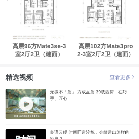
高层96方Mate3se-3
高层102方Mate3pro
室2厅2卫（建面）
2-3室2厅2卫（建面）
精选视频
查看更多
无微不「质」 方成品质 39载西房，在巧
手、匠心
良语云缦 时间匠造淬炼，会缔造出怎样的
经典？