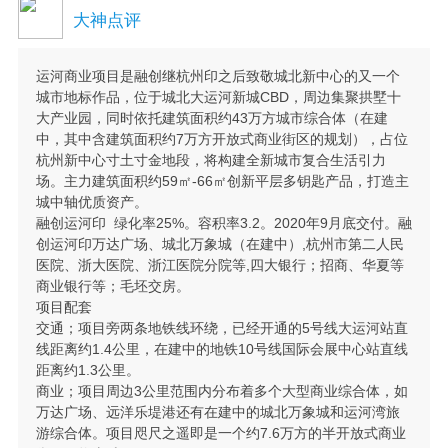
大神点评
运河商业项目是融创继杭州印之后致敬城北新中心的又一个
城市地标作品，位于城北大运河新城CBD，周边集聚拱墅十
大产业园，同时依托建筑面积约43万方城市综合体（在建
中，其中含建筑面积约7万方开放式商业街区的规划），占位
杭州新中心寸土寸金地段，将构建全新城市复合生活引力
场。主力建筑面积约59㎡-66㎡创新平层多钥匙产品，打造主
城中轴优质资产。
融创运河印 绿化率25%。容积率3.2。2020年9月底交付。融
创运河印万达广场、城北万象城（在建中）,杭州市第二人民
医院、浙大医院、浙江医院分院等,四大银行；招商、华夏等
商业银行等；毛坯交房。
项目配套
交通；项目旁两条地铁线环绕，已经开通的5号线大运河站直
线距离约1.4公里，在建中的地铁10号线国际会展中心站直线
距离约1.3公里。
商业；项目周边3公里范围内分布着多个大型商业综合体，如
万达广场、远洋乐堤港还有在建中的城北万象城和运河湾旅
游综合体。项目咫尺之遥即是一个约7.6万方的半开放式商业