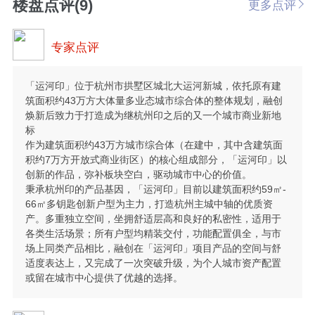
楼盘点评(9)
更多点评
专家点评
「运河印」位于杭州市拱墅区城北大运河新城，依托原有建
筑面积约43万方大体量多业态城市综合体的整体规划，融创
焕新后致力于打造成为继杭州印之后的又一个城市商业新地
标
作为建筑面积约43万方城市综合体（在建中，其中含建筑面
积约7万方开放式商业街区）的核心组成部分，「运河印」以
创新的作品，弥补板块空白，驱动城市中心的价值。
秉承杭州印的产品基因，「运河印」目前以建筑面积约59㎡-
66㎡多钥匙创新户型为主力，打造杭州主城中轴的优质资
产。多重独立空间，坐拥舒适层高和良好的私密性，适用于
各类生活场景；所有户型均精装交付，功能配置俱全，与市
场上同类产品相比，融创在「运河印」项目产品的空间与舒
适度表达上，又完成了一次突破升级，为个人城市资产配置
或留在城市中心提供了优越的选择。