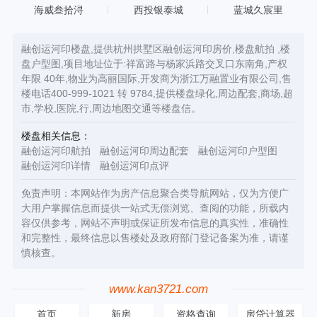
海威叁拾浔
西投银泰城
蓝城久宸里
融创运河印楼盘,提供杭州拱墅区融创运河印房价,楼盘航拍 ,楼
盘户型图,项目地址位于:祥富路与杨家浜路交叉口东南角,产权
年限 40年,物业为高丽国际,开发商为浙江万融置业有限公司,售
楼电话400-999-1021 转 9784,提供楼盘绿化,周边配套,商场,超
市,学校,医院,行,周边地图交通等楼盘信。
楼盘相关信息：
融创运河印航拍
融创运河印周边配套
融创运河印户型图
融创运河印详情
融创运河印点评
免责声明：本网站作为房产信息聚合类导航网站，仅为方便广
大用户掌握信息而提供一站式无偿浏览、查阅的功能，所载内
容仅供参考，网站不声明或保证所发布信息的真实性，准确性
和完整性，最终信息以售楼处及政府部门登记备案为准，请谨
慎核查。
www.kan3721.com
首页
新房
资格查询
房贷计算器