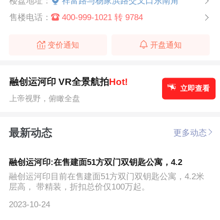
楼盘地址：
祥富路与杨家浜路交叉口东南角
售楼电话：
400-999-1021 转 9784
变价通知
开盘通知
融创运河印 VR全景航拍
Hot!
立即查看
上帝视野，俯瞰全盘
最新动态
更多动态
融创运河印:在售建面51方双门双钥匙公寓，4.2
融创运河印目前在售建面51方双门双钥匙公寓，4.2米
层高， 带精装，折扣总价仅100万起。
2023-10-24