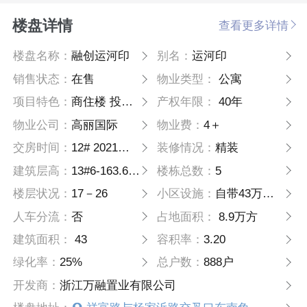
楼盘详情
查看更多详情
楼盘名称：
融创运河印
别名：
运河印
销售状态：
在售
物业类型：
公寓
项目特色：
商住楼 投资地产
产权年限：
40年
物业公司：
高丽国际
物业费：
4＋
交房时间：
12# 2021年底 13# 20
装修情况：
精装
建筑层高：
13#6-163.6M/17-25F4.2M
楼栋总数：
5
楼层状况：
17－26
小区设施：
自带43万万综合体
人车分流：
否
占地面积：
8.9万方
建筑面积：
43
容积率：
3.20
绿化率：
25%
总户数：
888户
开发商：
浙江万融置业有限公司