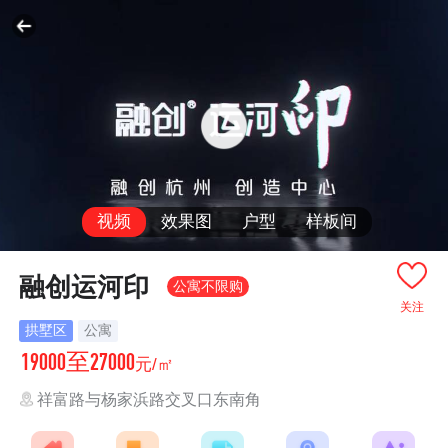
视频
效果图
户型
样板间
融创运河印
公寓不限购
关注
拱墅区
公寓
19000至27000
元/㎡
祥富路与杨家浜路交叉口东南角