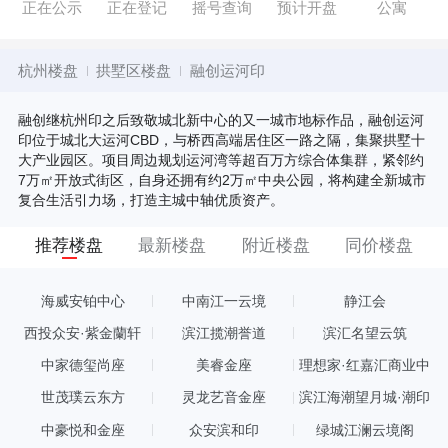
正在公示
正在登记
摇号查询
预计开盘
公寓
杭州楼盘
拱墅区楼盘
融创运河印
融创继杭州印之后致敬城北新中心的又一城市地标作品，融创运河
印位于城北大运河CBD，与桥西高端居住区一路之隔，集聚拱墅十
大产业园区。项目周边规划运河湾等超百万方综合体集群，紧邻约
7万㎡开放式街区，自身还拥有约2万㎡中央公园，将构建全新城市
复合生活引力场，打造主城中轴优质资产。
推荐楼盘
最新楼盘
附近楼盘
同价楼盘
海威安铂中心
中南江一云境
静江会
西投众安·紫金蘭轩
滨江揽潮誉道
滨汇名望云筑
中家德玺尚座
美睿金座
理想家·红嘉汇商业中
心
世茂璞云东方
灵龙艺音金座
滨江海潮望月城·潮印
中豪悦和金座
众安滨和印
绿城江澜云境阁