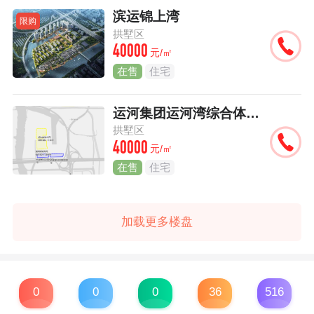
滨运锦上湾
限购
拱墅区
40000
元/㎡
在售
住宅
运河集团运河湾综合体项目
拱墅区
40000
元/㎡
在售
住宅
加载更多楼盘
0
0
0
36
516