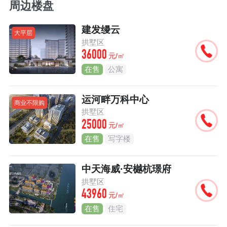
周边楼盘
建发缦云
大平层
拱墅区
36000
元/㎡
在售
公寓
运河畔万科中心
商业不限购
拱墅区
25000
元/㎡
在售
写字楼
中天海威·安樾杭璟府
拱墅区
43960
元/㎡
在售
住宅