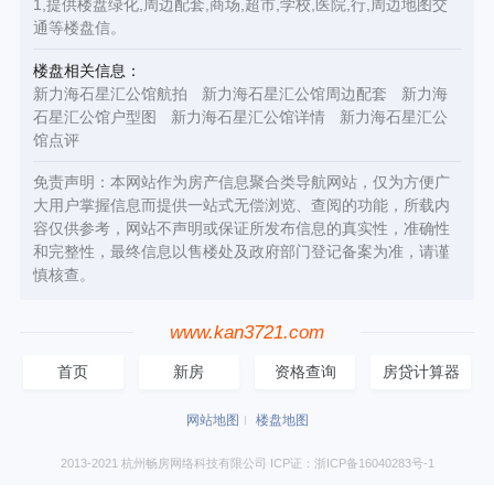
1,提供楼盘绿化,周边配套,商场,超市,学校,医院,行,周边地图交
通等楼盘信。
楼盘相关信息：
新力海石星汇公馆航拍
新力海石星汇公馆周边配套
新力海
石星汇公馆户型图
新力海石星汇公馆详情
新力海石星汇公
馆点评
免责声明：本网站作为房产信息聚合类导航网站，仅为方便广
大用户掌握信息而提供一站式无偿浏览、查阅的功能，所载内
容仅供参考，网站不声明或保证所发布信息的真实性，准确性
和完整性，最终信息以售楼处及政府部门登记备案为准，请谨
慎核查。
www.kan3721.com
首页
新房
资格查询
房贷计算器
网站地图
楼盘地图
2013-2021 杭州畅房网络科技有限公司 ICP证：浙ICP备16040283号-1