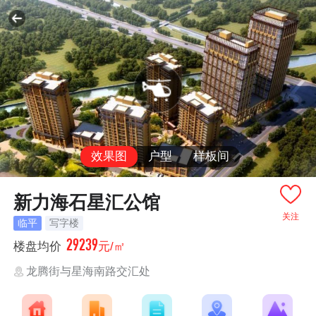
效果图
户型
样板间
新力海石星汇公馆
关注
临平
写字楼
29239
楼盘均价
元/㎡
龙腾街与星海南路交汇处