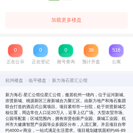
加载更多楼盘
0
0
0
36
516
正在公示
正在登记
摇号查询
预计开盘
公寓
杭州楼盘
临平楼盘
新力海石星汇公馆
新力海石·星汇公馆位星汇公馆，傲居杭州一绕内，位于运河新城、
崇贤新城、桃源新区三座新城合力聚汇区。由新力地产和海石集团
联合打造的酒店式公寓项目。项目紧邻市一分院，处于崇贤新城芯
核位置，周边常住人口近20万人，近享上亿广场、大型农贸市场、
公园等配套；区域范围内，拥有崇贤创新产业园、康城工业园、杭
州市大健康智慧产业园等众多园区分布，人流汇聚。并且项目自带
约4000㎡商业，一站式满足生活需求。项目规划建筑面积约46-89