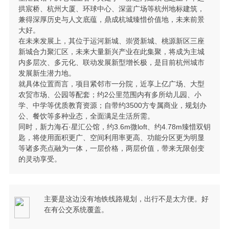
拱宸桥、杭州大厦、环球中心、深蓝广场等杭州地标建筑，
兼得深厚历史与人文底蕴，鼎成杭城臻惜价值地，未来前景
大好。
在未来发展上，其位于运河新城、崇贤新城、桃源新区三座
新城合力聚汇区，未来大量新兴产业在此集聚，将成为主城
内多层次、多元化、联动发展新型增长极，是目前杭州城市
发展新生潜力地。
就具体位置而言，项目紧邻市一分院，近享上亿广场、大型
农贸市场、公园等配套；约2公里范围内有多所幼儿园、小
学、中学等优质教育资源；自带约3500方专属商业，规划办
公、餐饮等多种业态，全面满足生活所需。
同时，新力海石·星汇公馆，约3.6m微loft、约4.78m臻惜双钥
匙，将使用面积更广、空间利用率更高、功能分区更为明显
等诸多亮点融为一体，一层价格，两层价值，带来无限创变
的灵动享受。
主要是这边没有地铁线路规划，出行不是太方便。好
在有公交系统覆盖。