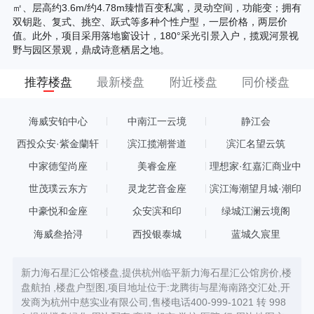
㎡、层高约3.6m/约4.78m臻惜百变私寓，灵动空间，功能变；拥有
双钥匙、复式、挑空、跃式等多种个性户型，一层价格，两层价
值。此外，项目采用落地窗设计，180°采光引景入户，揽观河景视
野与园区景观，鼎成诗意栖居之地。
推荐楼盘
最新楼盘
附近楼盘
同价楼盘
海威安铂中心
中南江一云境
静江会
西投众安·紫金蘭轩
滨江揽潮誉道
滨汇名望云筑
中家德玺尚座
美睿金座
理想家·红嘉汇商业中
心
世茂璞云东方
灵龙艺音金座
滨江海潮望月城·潮印
中豪悦和金座
众安滨和印
绿城江澜云境阁
海威叁拾浔
西投银泰城
蓝城久宸里
新力海石星汇公馆楼盘,提供杭州临平新力海石星汇公馆房价,楼
盘航拍 ,楼盘户型图,项目地址位于:龙腾街与星海南路交汇处,开
发商为杭州中慈实业有限公司,售楼电话400-999-1021 转 998