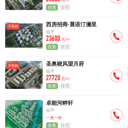
在售
住宅
西房招商·晨语汀澜里
不限购
临平
23600
元/㎡
在售
住宅
圣奥晓风望月府
不限购
临平
27720
元/㎡
在售
住宅
卓能河畔轩
临平
一房一价
在售
住宅