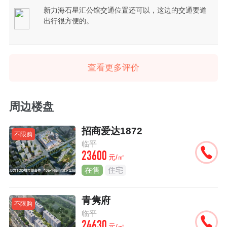
新力海石星汇公馆交通位置还可以，这边的交通要道
出行很方便的。
查看更多评价
周边楼盘
招商爱达1872
不限购
临平
23600
元/㎡
在售
住宅
青隽府
不限购
临平
24630
元/㎡