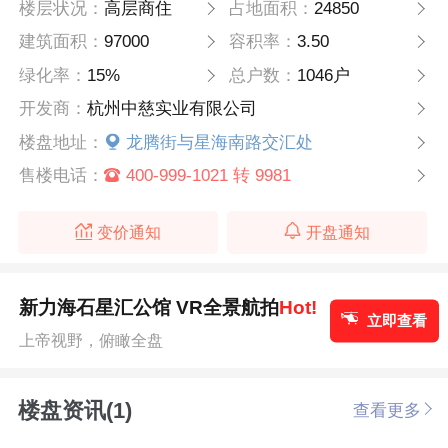
楼层状况：
高层商住
占地面积：
24850
建筑面积：
97000
容积率：
3.50
绿化率：
15%
总户数：
1046户
开发商：
杭州中慈实业有限公司
楼盘地址：
龙腾街与星海南路交汇处
售楼电话：
400-999-1021 转 9981
变价通知
开盘通知
新力海石星汇公馆 VR全景航拍
Hot!
立即查看
上帝视野，俯瞰全盘
楼盘资讯(1)
查看更多