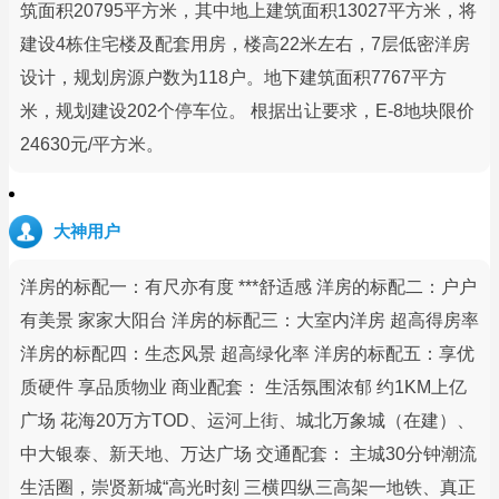
筑面积20795平方米，其中地上建筑面积13027平方米，将
建设4栋住宅楼及配套用房，楼高22米左右，7层低密洋房
设计，规划房源户数为118户。地下建筑面积7767平方
米，规划建设202个停车位。 根据出让要求，E-8地块限价
24630元/平方米。
大神用户
洋房的标配一：有尺亦有度 ***舒适感 洋房的标配二：户户
有美景 家家大阳台 洋房的标配三：大室内洋房 超高得房率
洋房的标配四：生态风景 超高绿化率 洋房的标配五：享优
质硬件 享品质物业 商业配套： 生活氛围浓郁 约1KM上亿
广场 花海20万方TOD、运河上街、城北万象城（在建）、
中大银泰、新天地、万达广场 交通配套： 主城30分钟潮流
生活圈，崇贤新城“高光时刻 三横四纵三高架一地铁、真正