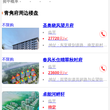
摇中概率
-
-
-
-
青隽府周边楼盘
不限购
圣奥晓风望月府
临平
27720
元/㎡
地址：
东至规划道路、南至前村街、西至崇超路、北至众望街
不限购
春风长住晴翠秋时府
临平
23600
元/㎡
地址：
崇贤街道崇超路与众望街交叉口东侧
卓能河畔轩
临平
待定