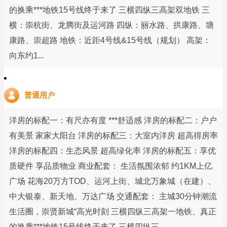
的换乘***地铁15号线终于来了 三横四纵三高架双地铁 三
横：崇杭街、龙腾街及运河路 四纵：丽水路、拱康路、塘
康路、崇超路 地铁：近距4号线&15号线（规划） 高架：
向东约1...
普通用户
洋房的标配一：有尺亦有度 ***舒适感 洋房的标配二：户户
有美景 家家大阳台 洋房的标配三：大室内洋房 超高得房率
洋房的标配四：生态风景 超高绿化率 洋房的标配五：享优
质硬件 享品质物业 商业配套： 生活氛围浓郁 约1KM上亿
广场 花海20万方TOD、运河上街、城北万象城（在建）、
中大银泰、新天地、万达广场 交通配套： 主城30分钟潮流
生活圈，崇贤新城“高光时刻 三横四纵三高架一地铁、真正
的换乘***地铁15号线终于来了 三横四纵三...