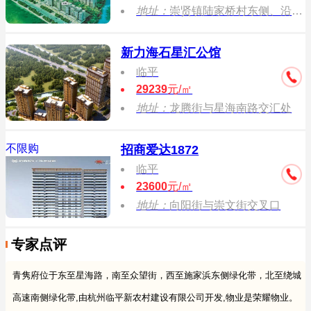
地址：
崇贤镇陆家桥村东侧、沿山港西侧、崇杭街北侧
新力海石星汇公馆
临平
29239
元/㎡
地址：
龙腾街与星海南路交汇处
不限购
招商爱达1872
临平
23600
元/㎡
地址：
向阳街与崇文街交叉口
专家点评
青隽府位于东至星海路，南至众望街，西至施家浜东侧绿化带，北至绕城
高速南侧绿化带,由杭州临平新农村建设有限公司开发,物业是荣耀物业。