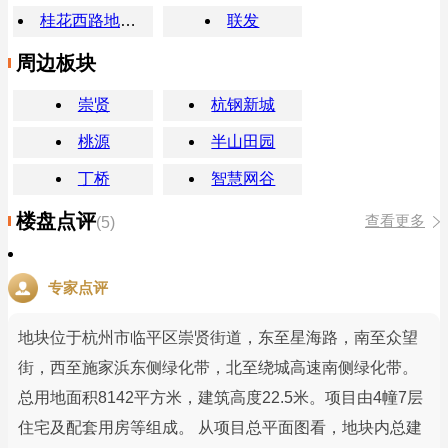
桂花西路地铁站
联发
周边板块
崇贤
杭钢新城
桃源
半山田园
丁桥
智慧网谷
楼盘点评
查看更多
(5)
专家点评
地块位于杭州市临平区崇贤街道，东至星海路，南至众望
街，西至施家浜东侧绿化带，北至绕城高速南侧绿化带。
总用地面积8142平方米，建筑高度22.5米。项目由4幢7层
住宅及配套用房等组成。 从项目总平面图看，地块内总建