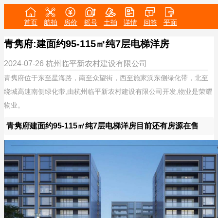
首页
航拍
房价
摇号
土拍
详情
问答
平面
青隽府:建面约95-115㎡纯7层电梯洋房
2024-07-26
杭州临平新农村建设有限公司
青隽府
位于东至星海路，南至众望街，西至施家浜东侧绿化带，北至
绕城高速南侧绿化带,由杭州临平新农村建设有限公司开发,物业是荣耀
物业。
青隽府建面约95-115㎡纯7层电梯洋房目前还有房源在售