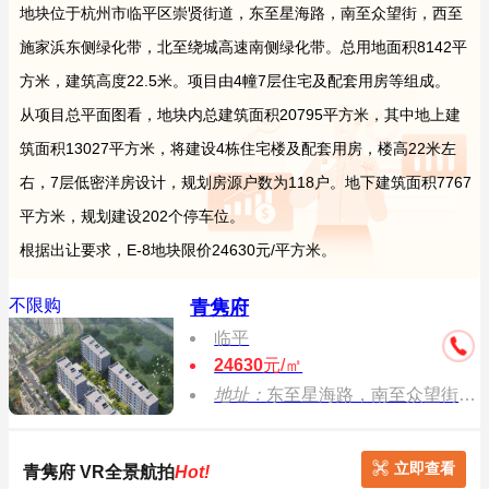
地块位于杭州市临平区崇贤街道，东至星海路，南至众望街，西至
施家浜东侧绿化带，北至绕城高速南侧绿化带。总用地面积8142平
方米，建筑高度22.5米。项目由4幢7层住宅及配套用房等组成。
从项目总平面图看，地块内总建筑面积20795平方米，其中地上建
筑面积13027平方米，将建设4栋住宅楼及配套用房，楼高22米左
右，7层低密洋房设计，规划房源户数为118户。地下建筑面积7767
平方米，规划建设202个停车位。
根据出让要求，E-8地块限价24630元/平方米。
不限购
青隽府
临平
24630
元/㎡
地址：
东至星海路，南至众望街，西至施家浜东侧绿化带，北至绕城高速南侧绿化带
立即查看
青隽府 VR全景航拍
Hot!