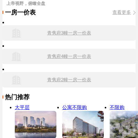
上帝视野，俯瞰全盘
一房一价表
查看更多
青隽府3幢一房一价表
青隽府4幢一房一价表
青隽府2幢一房一价表
热门推荐
大平层
公寓不限购
不限购