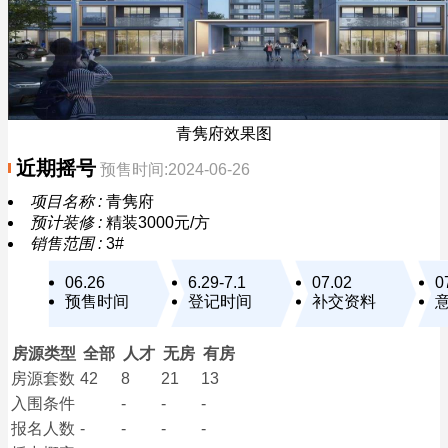
青隽府效果图
近期摇号
预售时间:2024-06-26
项目名称 :
青隽府
预计装修 :
精装3000元/方
销售范围 :
3#
06.26
6.29-7.1
07.02
0
预售时间
登记时间
补交资料
房源类型
全部
人才
无房
有房
房源套数
42
8
21
13
入围条件
-
-
-
报名
人数
-
-
-
-