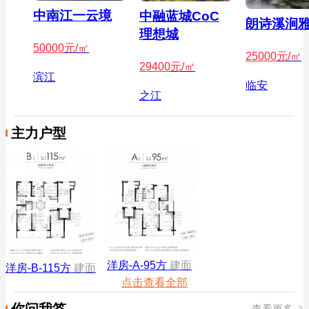
中南江一云境
中融蓝城CoC
朗诗溪涧
理想城
50000
元/㎡
25000
元/㎡
29400
元/㎡
滨江
临安
之江
主力户型
洋房-A-95方
建面
洋房-B-115方
建面
点击查看全部
你问我答
查看更多