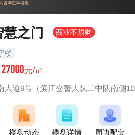
6 人咨询过本楼盘
智慧之门
商业不限购
字楼
27000
价
元/㎡
南大道9号（滨江交警大队二中队南侧10
楼盘动态
楼盘详情
周边配套