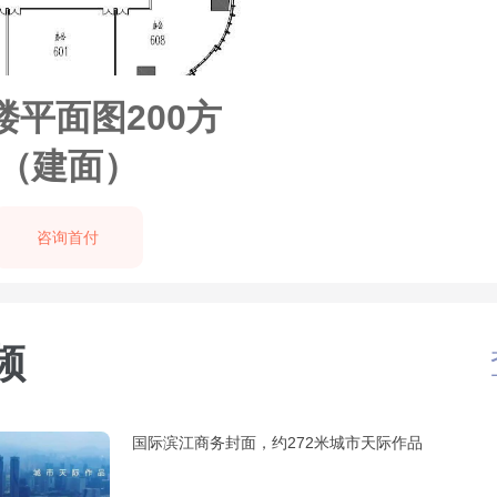
楼平面图200方
（建面）
咨询首付
频
国际滨江商务封面，约272米城市天际作品