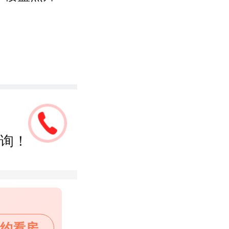
询！
约看房