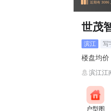
近期有 308
世茂
滨江
写
楼盘均
滨江江
户型图