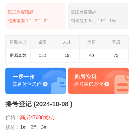
滨江兴耀潮起
滨江兴耀潮起
销售范围:1#、2#、3#
销售范围:5#、11#、15#
房源类型
全部
人才
无房
有房
房源套数
132
19
40
73
一房一价
购房资料
算首付估房价
摇号买房必读
摇号登记 (2024-10-08 )
价格 :
高层47608元/方
楼栋 :
1#、2#、3#