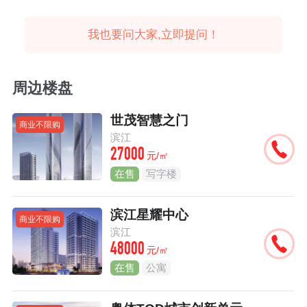
我也要问大家,立即提问！
周边楼盘
世茂智慧之门
商业不限购
滨江
27000
元/㎡
在售
写字楼
滨江星耀中心
商业不限购
滨江
48000
元/㎡
在售
公寓