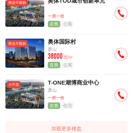
奥体TOD城市创新单元
商业不限购
一房一价
在售
公寓
奥体国际村
商业不限购
萧山
38000
元/㎡
在售
公寓
T-ONE潮博商业中心
大平层
萧山
一房一价
在售
住宅
加载更多楼盘