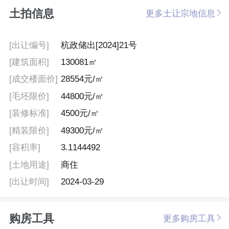
土拍信息
更多土让宗地信息
[出让编号]
杭政储出[2024]21号
[建筑面积]
130081㎡
[成交楼面价]
28554元/㎡
[毛坯限价]
44800元/㎡
[装修标准]
4500元/㎡
[精装限价]
49300元/㎡
[容积率]
3.1144492
[土地用途]
商住
[出让时间]
2024-03-29
购房工具
更多购房工具