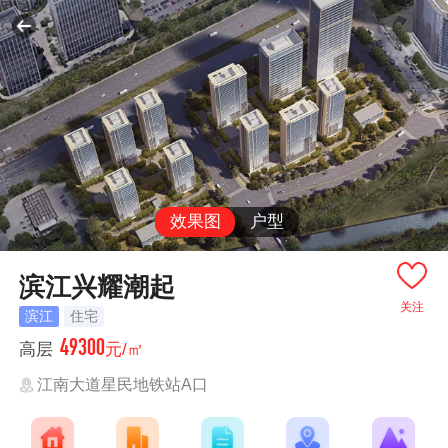
效果图
户型
滨江兴耀潮起
关注
滨江
住宅
49300
高层
元/㎡
江南大道星民地铁站A口