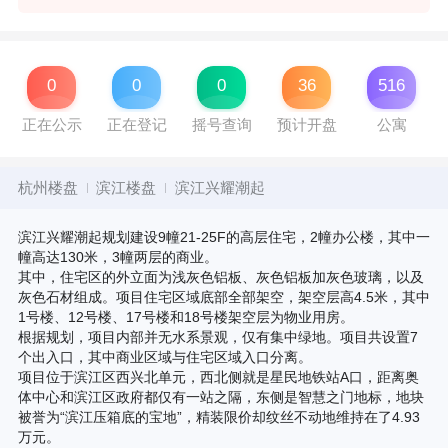
0
0
0
36
516
正在公示
正在登记
摇号查询
预计开盘
公寓
杭州楼盘
滨江楼盘
滨江兴耀潮起
滨江兴耀潮起规划建设9幢21-25F的高层住宅，2幢办公楼，其中一
幢高达130米，3幢两层的商业。
其中，住宅区的外立面为浅灰色铝板、灰色铝板加灰色玻璃，以及
灰色石材组成。项目住宅区域底部全部架空，架空层高4.5米，其中
1号楼、12号楼、17号楼和18号楼架空层为物业用房。
根据规划，项目内部并无水系景观，仅有集中绿地。项目共设置7
个出入口，其中商业区域与住宅区域入口分离。
项目位于滨江区西兴北单元，西北侧就是星民地铁站A口，距离奥
体中心和滨江区政府都仅有一站之隔，东侧是智慧之门地标，地块
被誉为“滨江压箱底的宝地”，精装限价却纹丝不动地维持在了4.93
万元。