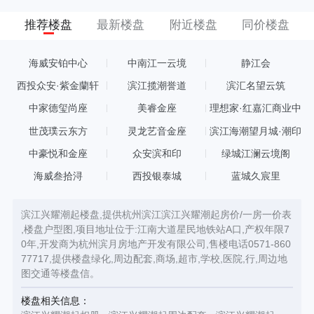
推荐楼盘
最新楼盘
附近楼盘
同价楼盘
海威安铂中心
中南江一云境
静江会
西投众安·紫金蘭轩
滨江揽潮誉道
滨汇名望云筑
中家德玺尚座
美睿金座
理想家·红嘉汇商业中
心
世茂璞云东方
灵龙艺音金座
滨江海潮望月城·潮印
中豪悦和金座
众安滨和印
绿城江澜云境阁
海威叁拾浔
西投银泰城
蓝城久宸里
滨江兴耀潮起楼盘,提供杭州滨江滨江兴耀潮起房价/一房一价表
,楼盘户型图,项目地址位于:江南大道星民地铁站A口,产权年限7
0年,开发商为杭州滨月房地产开发有限公司,售楼电话0571-860
77717,提供楼盘绿化,周边配套,商场,超市,学校,医院,行,周边地
图交通等楼盘信。
楼盘相关信息：