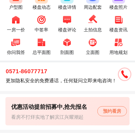
户型图
楼盘动态
楼盘详情
周边配套
楼盘照片
一房一价
中签率
楼盘评论
土拍信息
楼盘资讯
你问我答
总平面图
剖面图
立面图
用地规划
0571-86077717
更加隐私安全的免费通话，任何疑问立即来电咨询！
优惠活动提前招募中,抢先报名
预约看房
看房不打烊实地了解滨江兴耀潮起