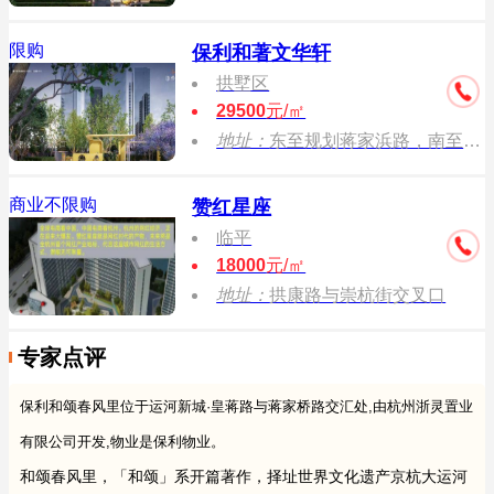
限购
保利和著文华轩
拱墅区
29500
元/㎡
地址：
东至规划蒋家浜路，南至后浜街，西至水韵四维苑（南区）、康扬路，北至崇贤第二幼儿园（杨家浜分院）。
商业不限购
赞红星座
临平
18000
元/㎡
地址：
拱康路与崇杭街交叉口
专家点评
保利和颂春风里位于运河新城·皇蒋路与蒋家桥路交汇处,由杭州浙灵置业
有限公司开发,物业是保利物业。
和颂春风里，「和颂」系开篇著作，择址世界文化遗产京杭大运河