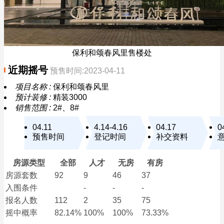
保利和颂春风里售楼处
近期摇号
预售时间:2023-04-11
项目名称 :
保利和颂春风里
预计装修 :
精装3000
销售范围 :
2#、8#
04.11
4.14-4.16
04.17
0
预售时间
登记时间
补交资料
房源类型
全部
人才
无房
有房
房源套数
92
9
46
37
入围条件
-
-
-
报名
人数
112
2
35
75
摇中概率
82.14%
100%
100%
73.33%