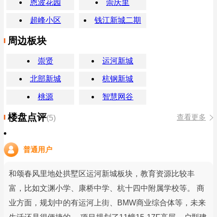
恩波花园
崇庆里
超峰小区
钱江新城二期
周边板块
崇贤
运河新城
北部新城
杭钢新城
桃源
智慧网谷
楼盘点评
查看更多
(5)
普通用户
和颂春风里地处拱墅区运河新城板块，教育资源比较丰
富，比如文渊小学、康桥中学、杭十四中附属学校等。 商
业方面，规划中的有运河上街、BMW商业综合体等，未来