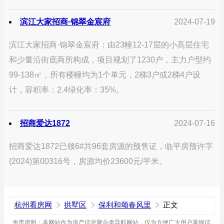
滨江大家招商·锦翠金宸府
2024-07-19
滨江大家招商·锦翠金宸府：由23幢12-17层的小高层住宅
和少量沿街底商所构成，项目规划了1230户，主力户型约
99-138㎡，所有楼幢均为1个单元，2梯3户或2梯4户设
计，容积率：2.4绿化率：35%。
招商爱达1872
2024-07-16
招商爱达1872已领6#共96套房源的预售证，临平房预许字
(2024)第00316号，房源均价23600元/平米。
杭州看房网
拱墅区
保利和颂春风里
正文
免责声明：本网站作为房产信息聚合类导航网站，仅为方便广大用户掌握信