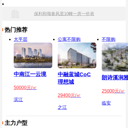
保利和颂春风里10幢一房一价表
热门推荐
大平层
公寓不限购
不限购
中南江一云境
中融蓝城CoC
朗诗溪涧
理想城
50000
元/㎡
25000
元/㎡
29400
元/㎡
滨江
临安
之江
主力户型