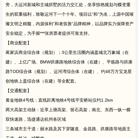
旁，大运河新城和主城拱墅的活力交汇处，坐享惊艳规划与蝶变重
生的双重福利，致敬运河下一个十年。项目以“和”为名，上源中国璀
璨文明之精髓，内源保利“和者筑善”品牌精神，以品牌实力保障资产
安全稳定，为手握***张房票者提供可靠支持。
【商业配套】
蒋家浜商业综合体（规划）；3公里生活圈内涵盖城北万象城（在
建）、上亿广场、BMW拱康路地铁综合体（在建）、平炼路与拱康
路TOD综合体（规划）、运河湾综合体（在建）、约48万方宝龙星
创地铁上盖综合体（在建）等全配套。
【交通配套】
黄金地铁4号线：直线距离地铁4号线平安桥站仅约1.2km
两大高架主动脉：近享上塘高架、留石高架，南北、东西一纵一横
双快速路，迅捷通达杭州各区域
三条城市主干道：丽水路及其下穿隧道、金昌路、拱康路等地面主