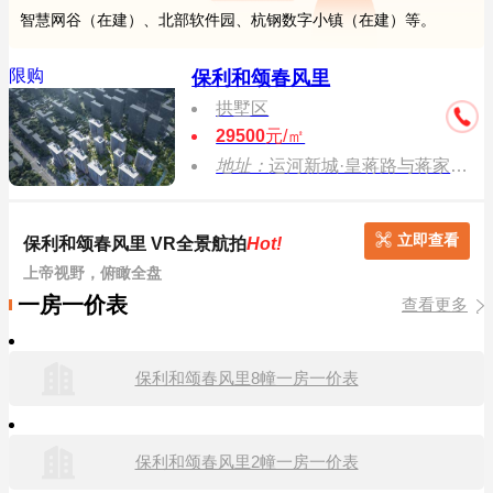
智慧网谷（在建）、北部软件园、杭钢数字小镇（在建）等。
限购
保利和颂春风里
拱墅区
29500
元/㎡
地址：
运河新城·皇蒋路与蒋家桥路交汇处
立即查看
保利和颂春风里 VR全景航拍
Hot!
上帝视野，俯瞰全盘
一房一价表
查看更多
保利和颂春风里8幢一房一价表
保利和颂春风里2幢一房一价表