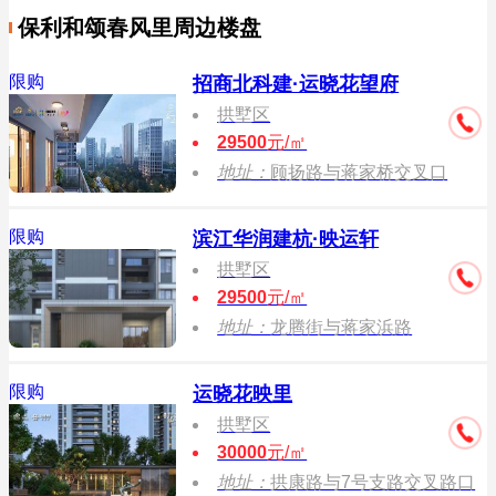
保利和颂春风里周边楼盘
限购
招商北科建·运晓花望府
拱墅区
29500
元/㎡
地址：
顾扬路与蒋家桥交叉口
限购
滨江华润建杭·映运轩
拱墅区
29500
元/㎡
地址：
龙腾街与蒋家浜路
限购
运晓花映里
拱墅区
30000
元/㎡
地址：
拱康路与7号支路交叉路口