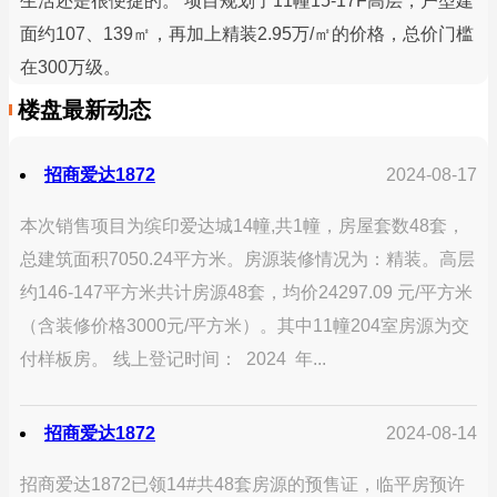
生活还是很便捷的。 项目规划了11幢15-17F高层，户型建
面约107、139㎡，再加上精装2.95万/㎡的价格，总价门槛
在300万级。
楼盘最新动态
招商爱达1872
2024-08-17
本次销售项目为缤印爱达城14幢,共1幢，房屋套数48套，
总建筑面积7050.24平方米。房源装修情况为：精装。高层
约146-147平方米共计房源48套，均价24297.09 元/平方米
（含装修价格3000元/平方米）。其中11幢204室房源为交
付样板房。 线上登记时间： 2024 年...
招商爱达1872
2024-08-14
招商爱达1872已领14#共48套房源的预售证，临平房预许