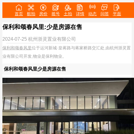
首页
航拍
房价
摇号
土拍
详情
动态
问答
平面
保利和颂春风里:少是房源在售
2024-07-25
杭州浙灵置业有限公司
保利和颂春风里
位于运河新城·皇蒋路与蒋家桥路交汇处,由杭州浙灵置
业有限公司开发,物业是保利物业。
保利和颂春风里少是房源在售