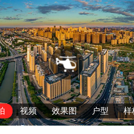
拍
视频
效果图
户型
样