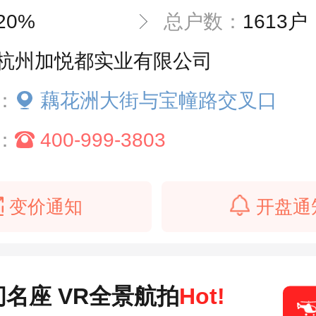
20%
总户数：
1613户
杭州加悦都实业有限公司
：
藕花洲大街与宝幢路交叉口
：
400-999-3803
变价通知
开盘通
名座 VR全景航拍
Hot!