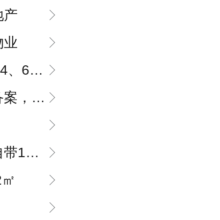
地产
物业
、61方
，委托装修
左右商业综合体
2㎡