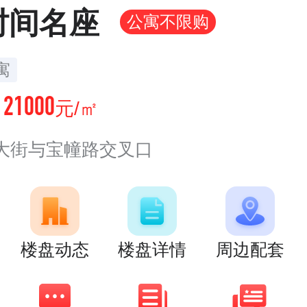
时间名座
公寓不限购
寓
21000
价
元/㎡
大街与宝幢路交叉口
楼盘动态
楼盘详情
周边配套