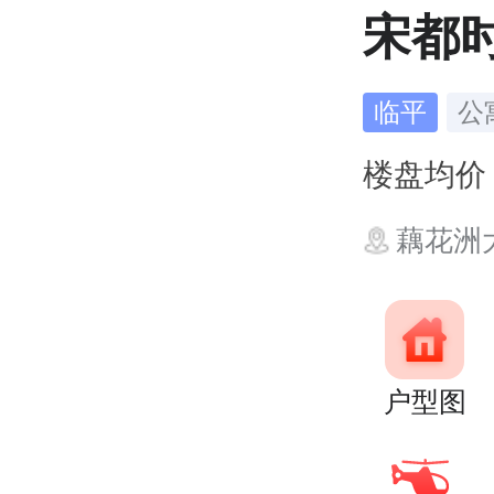
宋都
临平
公
楼盘均
藕花洲
户型图