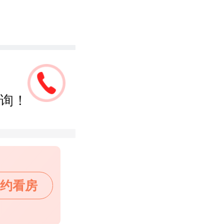
询！
约看房