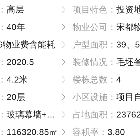
：
高层
项目特色：
投资
：
40年
物业公司：
宋都
6物业费含能耗
户型面积：
39、54
：
2020.5
装修情况：
毛坯备案
：
4.2米
楼栋总数：
4
：
20层
小区设施：
项目自带10000方
：
玻璃幕墙+ARTDECO
占地面积：
2376
：
116320.85㎡
容积率：
3.80