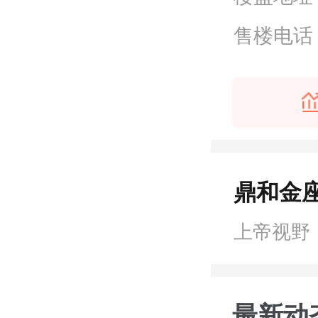
售楼电话
鼎和金座
上帝视野
最新动