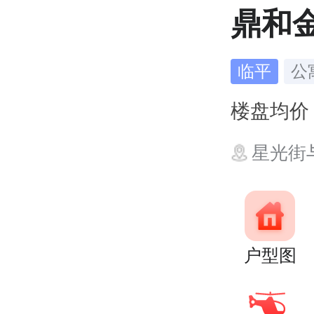
鼎和
临平
公
楼盘均
星光街
户型图