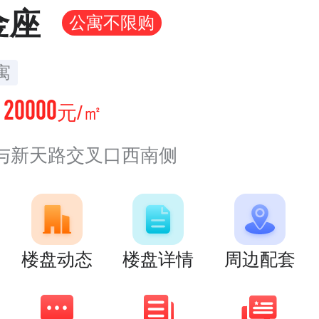
金座
公寓不限购
寓
20000
价
元/㎡
与新天路交叉口西南侧
楼盘动态
楼盘详情
周边配套