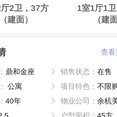
2厅2卫，37方
1室1厅1卫
（建面）
（建
情
查看
：
鼎和金座
销售状态：
在售
：
公寓
项目特色：
不限
：
40年
物业公司：
余杭美好物业
2.5
户型面积：
45方