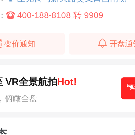
：
400-188-8108 转 9909
变价通知
开盘通
 VR全景航拍
Hot!
，俯瞰全盘
态