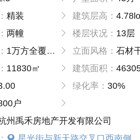
：
精装
建筑层高：
4.78loft公寓、4
：
两幢
楼层状况：
13层（1-2层商铺
：
1万方全覆盖屋顶花园、自身商业一体化
立面风格：
石材干挂，真石漆点缀
：
11830㎡
建筑面积：
4630
3.00
绿化率：
30%
800户
杭州禹禾房地产开发有限公司
：
星光街与新天路交叉口西南侧