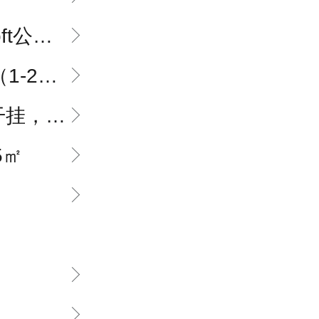
.2loft户型
、楼上是公寓）
再搭配双层中空玻璃
5㎡