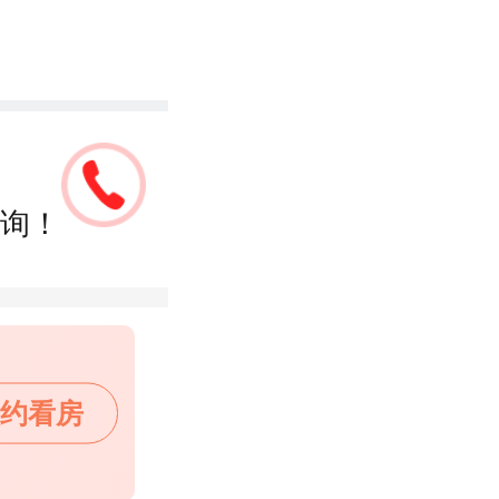
询！
约看房