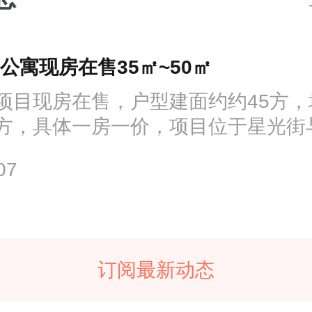
公寓现房在售35㎡~50㎡
项目现房在售，户型建面约约45方，
/平方，具体一房一价，项目位于星光街
侧...
07
订阅最新动态