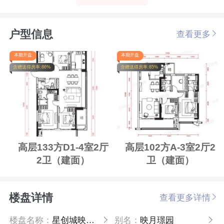
户型信息
查看更多
本期开盘
本期开盘
含赠送得房率:86%
含赠送得房率:85%
高层133方D1-4室2厅
高层102方A-3室2厅2
2卫（建面）
卫（建面）
楼盘详情
查看更多详情
楼盘名称：
星创城映月璟园
别名：
映月璟园