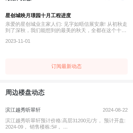
星创城映月璟园十月工程进度
亲爱的星创城业主家人们: 见字如晤信展安康! 从初秋走
到了深秋，我们能想到的最美的秋天，全都在这个十月
里。 &l...
2023-11-01
订阅最新动态
周边楼盘动态
滨江越秀听翠轩
2024-08-22
滨江越秀听翠轩预计价格:高层31200元/方， 预计开盘:
2024-09， 销售楼栋:5#， ...