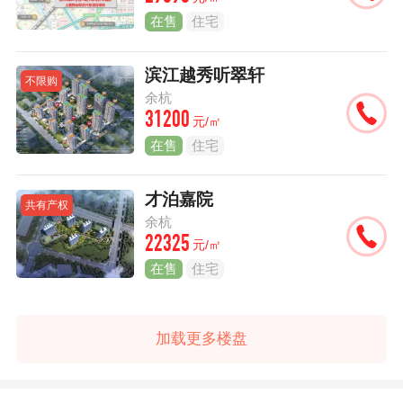
在售
住宅
滨江越秀听翠轩
不限购
余杭
31200
元/㎡
在售
住宅
才泊嘉院
共有产权
余杭
22325
元/㎡
在售
住宅
加载更多楼盘