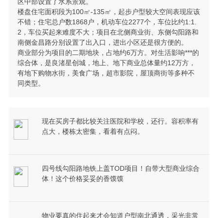
区中部设置了水系景观。
楼盘住宅面积段为100㎡-135㎡，起步户型较大空间表现应该
不错；住宅总户数1868户，机动车位2277个，车位比约1:1.
2，车位买起来难度不大；项目在北侧商业街、东侧勾阳路和
南侧金昌路分别设置了出入口，进出小区还是很方便的。
商业部分为项目的二期地块，占地约6万方。对生活影响***的
综合体，是良渚星创城，地上、地下商业总体量约12万方，
有地下购物水街，美食广场，超市影院，屋顶商街等多种不
同类型。
现在买房子都比较关注医院和学校，还行。容积率有
点大，楼栋太密集，看着有点闷。
四号线勾阳路地铁上盖TOD项目！自带大型商业综合
体！这个价格妥妥的香馍馍
物业要真的住起来才会知道户型南北通透，采光非常