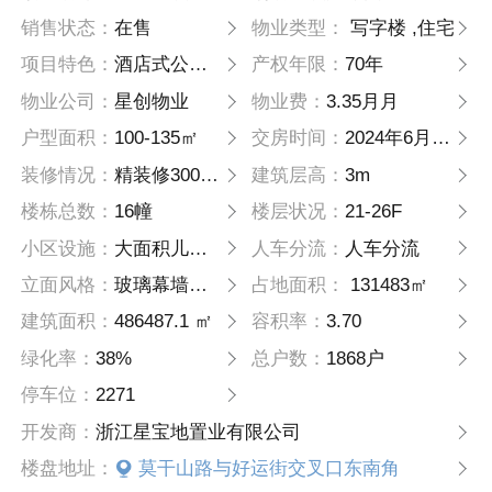
销售状态：
在售
物业类型：
写字楼 ,住宅
项目特色：
酒店式公寓 普通住宅 高层
产权年限：
70年
物业公司：
星创物业
物业费：
3.35月月
户型面积：
100-135㎡
交房时间：
2024年6月30日
装修情况：
精装修3000元/㎡
建筑层高：
3m
楼栋总数：
16幢
楼层状况：
21-26F
小区设施：
大面积儿童戏水池、环形跑道、社交服务岛、多功能泛会所
人车分流：
人车分流
立面风格：
玻璃幕墙加铝板
占地面积：
131483㎡
建筑面积：
486487.1 ㎡
容积率：
3.70
绿化率：
38%
总户数：
1868户
停车位：
2271
开发商：
浙江星宝地置业有限公司
楼盘地址：
莫干山路与好运街交叉口东南角