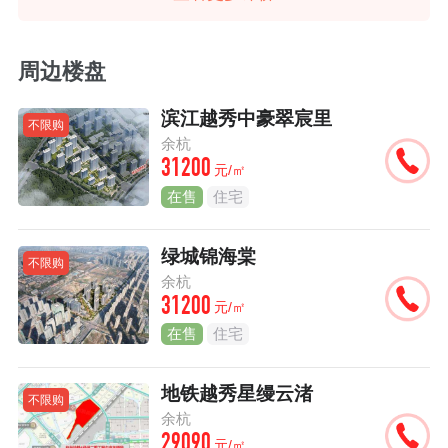
周边楼盘
滨江越秀中豪翠宸里
不限购
余杭
31200
元/㎡
在售
住宅
绿城锦海棠
不限购
余杭
31200
元/㎡
在售
住宅
地铁越秀星缦云渚
不限购
余杭
29090
元/㎡