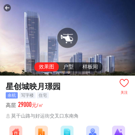
效果图
户型
样板间
星创城映月璟园
关注
余杭
写字楼
住宅
29000
高层
元/㎡
莫干山路与好运街交叉口东南角