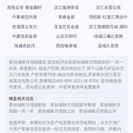
西投众安·紫金蘭轩
滨江揽潮誉道
滨汇名望云筑
中家德玺尚座
美睿金座
理想家·红嘉汇商业中
心
世茂璞云东方
灵龙艺音金座
滨江海潮望月城·潮印
中豪悦和金座
众安滨和印
绿城江澜云境阁
海威叁拾浔
西投银泰城
蓝城久宸里
星创城映月璟园楼盘,提供杭州余杭星创城映月璟园房价/一房一
价表 ,楼盘航拍 ,楼盘户型图,项目地址位于:莫干山路与好运街交
叉口东南角,产权年限70年,物业为星创物业,开发商为浙江星宝
地置业有限公司,售楼电话400-999-1021 转 9700, 提供楼盘摇
号查询，意向登记表查询，中签率查询等免费服务
楼盘相关信息：
星创城映月璟园航拍
星创城映月璟园摇号数据
星创城映月
璟园一房一价
星创城映月璟园土拍
星创城映月璟园点评
免责声明：本网站作为房产信息聚合类导航网站，仅为方便广
大用户掌握信息而提供一站式无偿浏览、查阅的功能，所载内