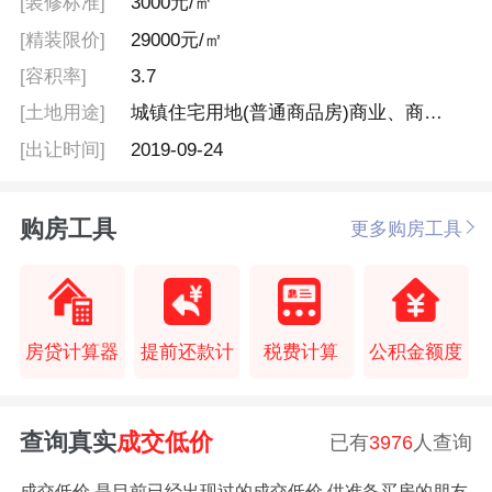
[装修标准]
3000元/㎡
[精装限价]
29000元/㎡
[容积率]
3.7
[土地用途]
城镇住宅用地(普通商品房)商业、商务兼住宅综合用地
[出让时间]
2019-09-24
购房工具
更多购房工具
房贷计算器
提前还款计
税费计算
公积金额度
查询真实
成交低价
已有
3976
人查询
成交低价,是目前已经出现过的成交低价,供准备买房的朋友