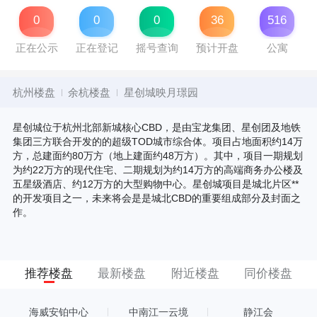
0
0
0
36
516
正在公示
正在登记
摇号查询
预计开盘
公寓
杭州楼盘
余杭楼盘
星创城映月璟园
星创城位于杭州北部新城核心CBD，是由宝龙集团、星创团及地铁
集团三方联合开发的的超级TOD城市综合体。项目占地面积约14万
方，总建面约80万方（地上建面约48万方）。其中，项目一期规划
为约22万方的现代住宅、二期规划为约14万方的高端商务办公楼及
五星级酒店、约12万方的大型购物中心。星创城项目是城北片区**
的开发项目之一，未来将会是是城北CBD的重要组成部分及封面之
作。
推荐楼盘
最新楼盘
附近楼盘
同价楼盘
海威安铂中心
中南江一云境
静江会