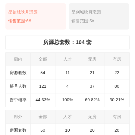
星创城映月璟园
星创城映月璟园
销售范围:6#
销售范围:5#
房源总套数：104 套
廊内
全部
人才
无房
有房
房源套数
54
11
21
22
摇号人数
121
4
37
80
摇中概率
44.63%
100%
69.82%
30.21%
廊外
全部
人才
无房
有房
房源套数
50
10
20
20