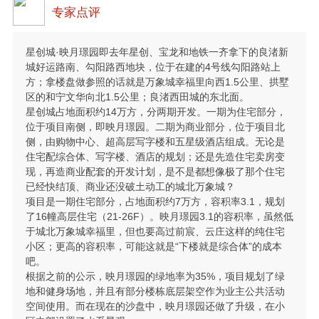
专家点评
星创城·映月璟园即去年星创、宝龙和地铁一齐拿下的良渚新
城好运路南、勾阳路西地块，位于在建的4号线勾阳路站上
方；拿楼盘做参照的话就是万象城幸福里向西1.5公里、拱墅
区的和宁文华向北1.5公里；良渚西田城的东北面。
星创城占地面积约14万方，分两期开发。一期为住宅部分，
位于项目南侧，即映月璟园。二期为商业部分，位于项目北
侧，由购物中心、超高层写字楼和五星级酒店组成。无论是
住宅配综合体、写字楼、酒店的规划；还是先造住宅卖房变
现，再造商业配套的开发计划，是不是都想像极了那个住宅
已经快结顶、商业还没破土动工的城北万象城？
项目是一期住宅部分，占地面积约7万方，容积率3.1，规划
了16幢高层住宅（21-26F）。映月璟园3.1的容积率，虽然低
于城北万象城幸福里，但也要高过前宸、云庄这样的纯住宅
小区；更高的容积率，可能这就是“下楼就是综合体”的成本
吧。
根据之前的公示，映月璟园的绿地率为35%，项目规划了绿
地和健身场地，并且有部分楼栋底层架空作为业主公共活动
空间使用。而在现在的沙盘中，映月璟园还做了升级，在小