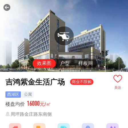
效果图
户型
样板间
吉鸿紫金生活广场
商业不限购
关注
西湖区
公寓
16000
楼盘均价
元/㎡
周坪路金庄路东南侧