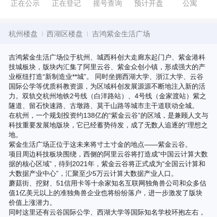
正在公示
正在登记
摇号查询
预计开盘
公寓
杭州楼盘
西湖区楼盘
吉鸿紫金生活广场
吉鸿紫金生活广场位于杭州、城西科创大走廊东起门户、紫金港科
技城板块，版块内汇集了阿里云谷、紫金众创小镇，形成强大的产
业枢纽打造“新制造业**城”。 同时坐拥西湖大学、浙江大学、云谷
国际公学等优质科教资源，为区域科创发展源源不断地注入新的活
力。双轨交杭州地铁2号线（白洋路站）、4号线（金家渡站）紫之
隧道、留石快速路、古墩路、莫干山路等城市主干道联动全城。
在杭州，一个规划投资约138亿的“紫金云谷”的区域，是兼顾人文与
科技重要发展地版块，它已经蓄势待发，成了无数人追逐的“理想之
地。
紫金生活广场正位于这未来将寸土寸金的地点——紫金云谷。
项目周边科技板块围绕，西侧的阿里云谷将打造成“中国云计算大数
据的核心区域”，待到2021年，紫金云谷将正式成为“全国云计算和
大数据产业中心”，汇聚至少5万云计算大数据产业人口。
蘑菇街、挖财、51信用卡等十余家知名互联网独角兽公司和众多估
值1亿美元以上的准独角兽企业也将纷纷落户，进一步激发了版块
价值上涨潜力。
同时这里还有云谷国际公学、西湖大学等国际知名学校环抱左右，