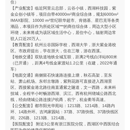
住）
【产业配套】临近阿里云总部，云谷小镇，西湖科技园，紫
金众创小镇等，项目自带40000m²商业综合体，规划6000m²
IMAX影院、10000 m²世纪联华超市、肯德基、星巴克等各类
潮品，本项目作为所处区域***的商住综合体，周边大型小区
环绕，未来将成为该区域生活中心，居住中心，辐射周边常
驻人口近20万人。
【教育配套】杭州云谷国际学校，西湖大学，浙大紫金港校
区。市政府提出，学在浙大，住在三墩，游在西溪。
【地铁交通】双轨道地铁全城互联，距离2号线白洋站800米
（已开通），距离4号线金家渡站1.2公里（在建，2022年通
车）
【地面交通】南侧留石快速路连接上塘，秋石高架，至东
站、萧山机场。东邻古墩路，紫荆花路可直接进入西湖景
区。西接紫金港北路往南直通紫之隧道，文一西路，未来科
技城，全程半小时畅游西湖、滨江。西有杭州绕城公路西北
线，经由绕城公路连接沪杭甬，杭宁，杭金衢等高速。
【公交配套】都市阳光华苑站：1213路、1214路、14路内
环、14路外环。吉鸿家园站：37路、37路快线、37路快线区
间、226路、1213路、1214路。
【医院配套】 附近3公里有浙江医院分院，西湖区中西医结合
医院为您的健康保驾护航。