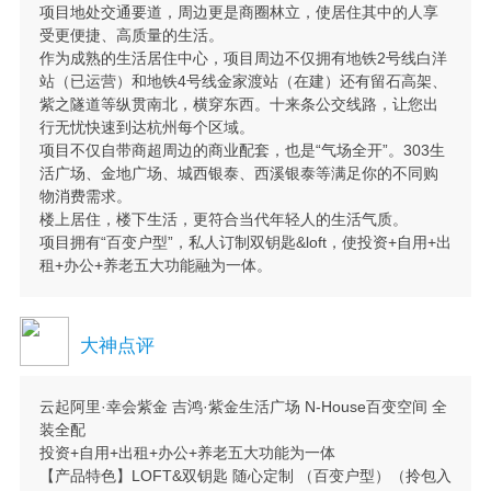
项目地处交通要道，周边更是商圈林立，使居住其中的人享
受更便捷、高质量的生活。
作为成熟的生活居住中心，项目周边不仅拥有地铁2号线白洋
站（已运营）和地铁4号线金家渡站（在建）还有留石高架、
紫之隧道等纵贯南北，横穿东西。十来条公交线路，让您出
行无忧快速到达杭州每个区域。
项目不仅自带商超周边的商业配套，也是“气场全开”。303生
活广场、金地广场、城西银泰、西溪银泰等满足你的不同购
物消费需求。
楼上居住，楼下生活，更符合当代年轻人的生活气质。
项目拥有“百变户型”，私人订制双钥匙&loft，使投资+自用+出
租+办公+养老五大功能融为一体。
大神点评
云起阿里·幸会紫金 吉鸿·紫金生活广场 N-House百变空间 全
装全配
投资+自用+出租+办公+养老五大功能为一体
【产品特色】LOFT&双钥匙 随心定制 （百变户型）（拎包入