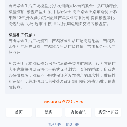
吉鸿紫金生活广场楼盘,提供杭州西湖区吉鸿紫金生活广场房价,
楼盘航拍 ,楼盘户型图,项目地址位于:周坪路金庄路东南侧,产权
年限40年,开发商为杭州蓝胜吉鸿实业有限公司,提供楼盘绿化,
周边配套,商场,超市,学校,医院,行,周边地图交通等楼盘信。
楼盘相关信息：
吉鸿紫金生活广场航拍
吉鸿紫金生活广场周边配套
吉鸿紫
金生活广场户型图
吉鸿紫金生活广场详情
吉鸿紫金生活广
场点评
免责声明：本网站作为房产信息聚合类导航网站，仅为方便广
大用户掌握信息而提供一站式无偿浏览、查阅的功能，所载内
容仅供参考，网站不声明或保证所发布信息的真实性，准确性
和完整性，最终信息以售楼处及政府部门登记备案为准，请谨
慎核查。
www.kan3721.com
首页
新房
资格查询
房贷计算器
网站地图
楼盘地图