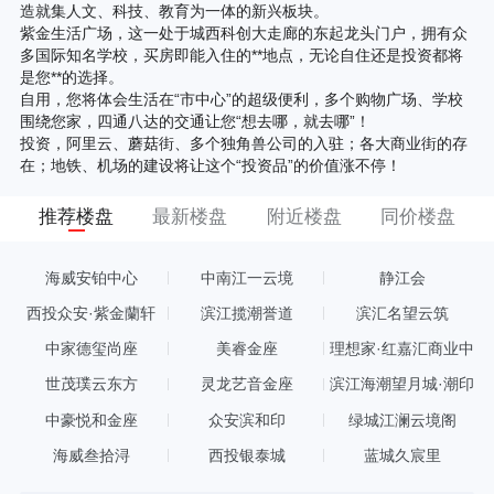
造就集人文、科技、教育为一体的新兴板块。
紫金生活广场，这一处于城西科创大走廊的东起龙头门户，拥有众
多国际知名学校，买房即能入住的**地点，无论自住还是投资都将
是您**的选择。
自用，您将体会生活在“市中心”的超级便利，多个购物广场、学校
围绕您家，四通八达的交通让您“想去哪，就去哪”！
投资，阿里云、蘑菇街、多个独角兽公司的入驻；各大商业街的存
在；地铁、机场的建设将让这个“投资品”的价值涨不停！
推荐楼盘
最新楼盘
附近楼盘
同价楼盘
海威安铂中心
中南江一云境
静江会
西投众安·紫金蘭轩
滨江揽潮誉道
滨汇名望云筑
中家德玺尚座
美睿金座
理想家·红嘉汇商业中
心
世茂璞云东方
灵龙艺音金座
滨江海潮望月城·潮印
中豪悦和金座
众安滨和印
绿城江澜云境阁
海威叁拾浔
西投银泰城
蓝城久宸里