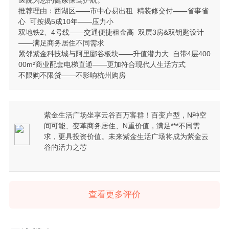
推荐理由：西湖区——市中心易出租 精装修交付——省事省
心 可按揭5成10年——压力小
双地铁2、4号线——交通便捷租金高 双层3房&双钥匙设计
——满足商务居住不同需求
紧邻紫金科技城与阿里郾谷板块——升值潜力大 自带4层400
00m²商业配套电梯直通——更加符合现代人生活方式
不限购不限贷——不影响杭州购房
紫金生活广场坐享云谷百万客群！百变户型，N种空
间可能、变革商务居住、N重价值，满足***不同需
求，更具投资价值。未来紫金生活广场将成为紫金云
谷的活力之芯
查看更多评价