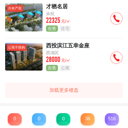
才栖名居
共有产权
余杭
22325
元/㎡
在售
住宅
西投滨江五幸金座
公寓不限购
西湖区
28000
元/㎡
在售
公寓
加载更多楼盘
0
0
0
36
516