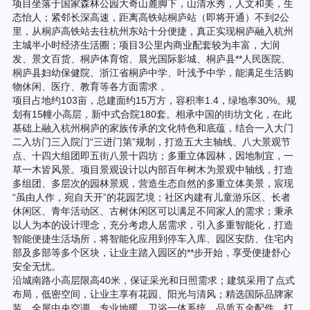
项目坐落于国家森林公园大奇山麓脚下，山清水秀，人文和美，生
态怡人；紧邻长深高速，距离高铁站桐庐站（即将开通）不到2公
里，从桐庐高铁站去往杭州东站十分便捷，真正实现桐庐融入杭州
主城半小时经济生活圈；项目3公里内商业配套较为丰富，大润
发、景文百货、桐庐体育馆、晨光国际影城、桐庐县**人民医院、
桐庐县妇幼保健院、浙江省桐庐中学、叶浅予中学，能满足生活购
物休闲、医疗、教育等各方面需求 。
项目占地约103亩，总建面约15万方，容积率1.4，绿地率30%。规
划有15幢小高层，新中式合院180套。相承中国的街坊文化，在此
基础上融入杭州桐庐的家族传承的文化特色和底蕴，结合一入大门
二入坊门三入院门“三进门第”规制，打造五大主轴线、八大景观节
点、十四大组团即五街八景十四坊；多重立体园林，因地制宜，一
草一木皆风景。项目景观设计以内部百年树木为景观中轴线，打造
多组团、多层次的园林景观，营造生态自然的多重立体美景，宸现
“虽由人作，宛自天开”的花园艺境；社区内建有儿童游乐区、长者
休闲区、青年活动区、古树休闲区可以满足不同家人的需求；秉承
以人为本的设计理念，充分考虑人居需求，引入多重智能化，打造
智能便捷生活场所，将智能化应用到停车入库、园区安防、住宅内
部及多部等多个区块，让业主踏入园区的**步开始，享受便捷舒心
安全无忧。
沿城南路小高层限高40米，保证采光和日照需求；建筑采用了点式
布局，低密空间，让业主享有花园、阳光与清风；精选国际品牌家
装，全屋中央空调、专业地暖、卫浴一体系统，品质五金配件，打