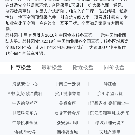
造舒适安全的居家环境；合院采用L形设计，扩大采光面，通风、
散湿效果更好；专属入户式庭院，独立入户门厅，仪式感强、私密
性好；地下空间预留采光井，引自然光线入室；顶层设计露台，增
加业主休闲空间，户户边套，互不干扰。全面满足家庭各方面所
需。
碧桂园·十里春风引入2018年中国物业服务三强——碧桂园物业团
队入驻。碧桂园物业2018年中国物业服务全国三强，服务区域覆盖
全国超28个省、市及自治区的260多个城市，为逾300万业主提供
贴心周全的尊享礼遇。
推荐楼盘
最新楼盘
附近楼盘
同价楼盘
海威安铂中心
中南江一云境
静江会
西投众安·紫金蘭轩
滨江揽潮誉道
滨汇名望云筑
中家德玺尚座
美睿金座
理想家·红嘉汇商业中
心
世茂璞云东方
灵龙艺音金座
滨江海潮望月城·潮印
中豪悦和金座
众安滨和印
绿城江澜云境阁
海威叁拾浔
西投银泰城
蓝城久宸里