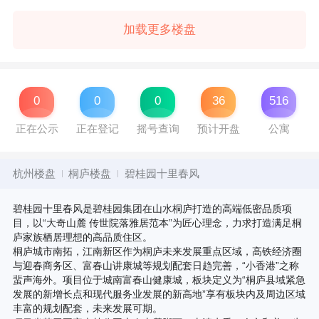
加载更多楼盘
0
0
0
36
516
正在公示
正在登记
摇号查询
预计开盘
公寓
杭州楼盘
桐庐楼盘
碧桂园十里春风
碧桂园十里春风是碧桂园集团在山水桐庐打造的高端低密品质项
目，以“大奇山麓 传世院落雅居范本”为匠心理念，力求打造满足桐
庐家族栖居理想的高品质住区。
桐庐城市南拓，江南新区作为桐庐未来发展重点区域，高铁经济圈
与迎春商务区、富春山讲康城等规划配套日趋完善，“小香港”之称
蜚声海外。项目位于城南富春山健康城，板块定义为“桐庐县域紧急
发展的新增长点和现代服务业发展的新高地”享有板块内及周边区域
丰富的规划配套，未来发展可期。