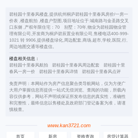
碧桂园十里春风楼盘,提供杭州桐庐碧桂园十里春风房价/一房一
价表 ,楼盘航拍 ,楼盘户型图,项目地址位于:城南路与金圣路交叉
口东侧 ,产权年限住宅：70 别墅：70年,物业为碧桂园物业管
理有限公司,开发商为桐庐碧辰置业有限公司,售楼电话400-999-
1021 转 9906,提供楼盘绿化,周边配套,商场,超市,学校,医院,行,
周边地图交通等楼盘信。
楼盘相关信息：
碧桂园十里春风航拍
碧桂园十里春风周边配套
碧桂园十里
春风一房一价
碧桂园十里春风详情
碧桂园十里春风点评
免责声明：本网站作为房产信息聚合类导航网站，仅为方便广
大用户掌握信息而提供一站式无偿浏览、查阅的功能，所载内
容仅供参考，网站不声明或保证所发布信息的真实性，准确性
和完整性，最终信息以售楼处及政府部门登记备案为准，请谨
慎核查。
www.kan3721.com
首页
新房
资格查询
房贷计算器