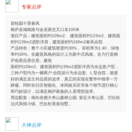
专家点评
碧桂园十里春风
桐庐县城南路与金圣路交叉口东100米
项目产品：建筑面积约109m2、 建筑面积约123m2、建筑面
积约139m2进阶洋房，建筑面积约160m2春风合院
产品特色：整个小区建筑密度约30%， 容积率为1.40，绿地
率约30%。在建筑风格的设计上为新中式风格。全力打造桐
庐低密品质住居。建筑
面积约109m2、建筑面积约139m2进阶洋房为全边套户型，
三种户型均为一梯两户;合院设计为全边套、L 型合院，能更
好的满足业主对品质的追求，真正的实现在繁华中独享一方
静谧。同时在社区智能化、休闲娱乐区等各个细节进行精心
和巧妙设计，以满足桐庐家族的人居理想追求。
周边配套：南向坐拥大奇山森林公园; 靠近大奇山居、巴比松
法式风情小镇、巴比松美泉别墅。
大神点评