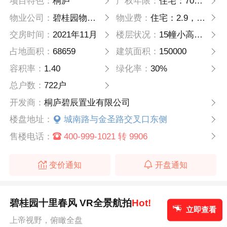
项目特色：
桐庐
产权年限：
住宅：70 别墅：70年
物业公司：
碧桂园物业管理有限公司
物业费：
住宅：2.9，别墅：3.5
交房时间：
2021年11月
楼层状况：
15幢小高层，新中式合院180套
占地面积：
68659
建筑面积：
150000
容积率：
1.40
绿化率：
30%
总户数：
722户
开发商：
桐庐碧辰置业有限公司
楼盘地址：
城南路与金圣路交叉口东侧
售楼电话：
400-999-1021 转 9906
变价通知
开盘通知
碧桂园十里春风 VR全景航拍
Hot!
立即查看
上帝视野，俯瞰全盘