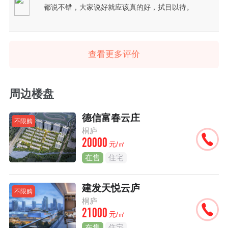
都说不错，大家说好就应该真的好，拭目以待。
查看更多评价
周边楼盘
德信富春云庄
不限购
桐庐
20000
元/㎡
在售
住宅
建发天悦云庐
不限购
桐庐
21000
元/㎡
在售
住宅