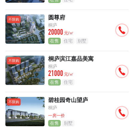
圆尊府
不限购
桐庐
20000
元/㎡
在售
住宅
别墅
桐庐滨江嘉品美寓
不限购
桐庐
21000
元/㎡
在售
住宅
碧桂园奇山望庐
不限购
桐庐
一房一价
在售
别墅