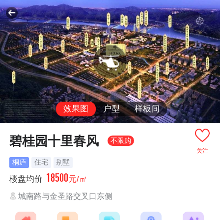
效果图
户型
样板间
碧桂园十里春风
不限购
关注
桐庐
住宅
别墅
18500
楼盘均价
元/㎡
城南路与金圣路交叉口东侧