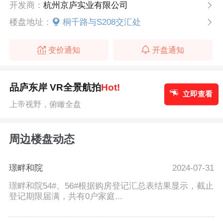
开发商：
杭州京庐实业有限公司
楼盘地址：
桐千路与S208交汇处
变价通知
开盘通知
品庐东岸 VR全景航拍
Hot!
立即查看
上帝视野，俯瞰全盘
周边楼盘动态
璟畔和院
2024-07-31
璟畔和院54#、56#根据购房登记汇总表结果显示，截止
登记期限届满，共有0户家庭...