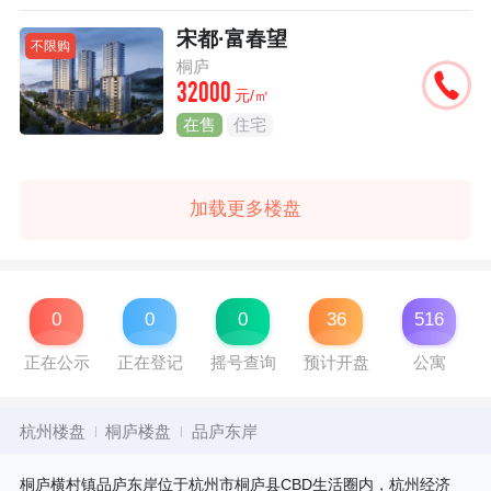
宋都·富春望
不限购
桐庐
32000
元/㎡
在售
住宅
加载更多楼盘
0
0
0
36
516
正在公示
正在登记
摇号查询
预计开盘
公寓
杭州楼盘
桐庐楼盘
品庐东岸
桐庐横村镇品庐东岸位于杭州市桐庐县CBD生活圈内，杭州经济