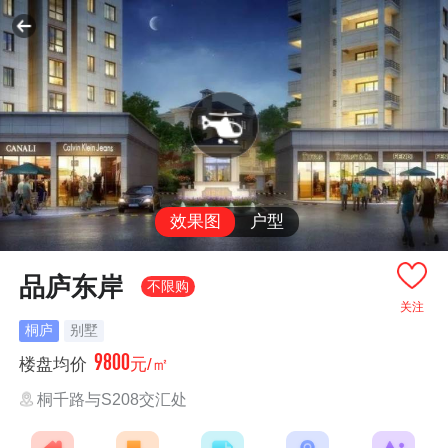
效果图
户型
品庐东岸
不限购
关注
桐庐
别墅
9800
楼盘均价
元/㎡
桐千路与S208交汇处