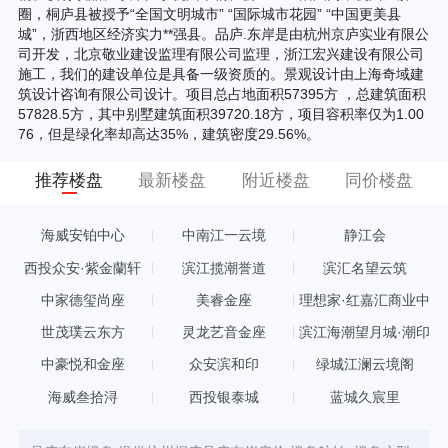
圈，桐庐县被授予“全国文明城市” “国际城市花园” “中国更美县
城”，浙西地区经济实力**强县。品庐.东岸是由杭州京庐实业有限公
司开发，北京敬业建设监理有限公司监理，浙江宏兴建设有限公司
施工，我们的建设单位是具备一级资质的。景观设计由上海奇域建
筑设计咨询有限公司设计。项目总占地面积57395方 ，总建筑面积
57828.5方，其中别墅建筑面积39720.18方，项目容积率仅为1.00
76，但是绿化率却高达35%，建筑密度29.56%。
推荐楼盘
最新楼盘
附近楼盘
同价楼盘
海威安铂中心
中南江一云境
静江会
西投众安·紫金蘭轩
滨江揽潮誉道
滨汇名望云筑
中家德玺尚座
美睿金座
理想家·红嘉汇商业中
心
世茂璞云东方
灵龙艺音金座
滨江海潮望月城·潮印
中豪悦和金座
众安滨和印
绿城江澜云境阁
海威叁拾浔
西投银泰城
蓝城久宸里