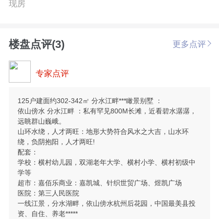
现房
楼盘点评(3)
更多点评
专家点评
125户建面约302-342㎡ 分水江畔***瞰景别墅 ：
依山傍水 分水江畔 ：私有罕见800M长滩，近看碧水潺潺，
远眺群山巍峨。
山环水绕，人才两旺：地形大势符合风水之大吉，山水环
绕，负阴抱阳，人才两旺!
配套：
学校：横村幼儿园，双湖老年大学、横村小学、横村初级中
学等
超市：嘉佰乐商业：嘉凯城、针织世贸广场、煜凯广场
医院：第三人民医院
一线江景，分水湖畔，依山傍水杭州后花园，中国最美县投
资、自住、养老*****