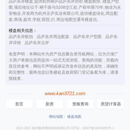
品庐东岸楼盘,提供杭州桐庐品庐东岸房价,楼盘航拍 ,楼盘户型
图,项目地址位于:桐千路与S208交汇处,产权年限70年,物业为永
安物业,开发商为杭州京庐实业有限公司,提供楼盘绿化,周边配
套,商场,超市,学校,医院,行,周边地图交通等楼盘信。
楼盘相关信息：
品庐东岸航拍
品庐东岸周边配套
品庐东岸户型图
品庐东
岸详情
品庐东岸点评
免责声明：本网站作为房产信息聚合类导航网站，仅为方便广
大用户掌握信息而提供一站式无偿浏览、查阅的功能，所载内
容仅供参考，网站不声明或保证所发布信息的真实性，准确性
和完整性，最终信息以售楼处及政府部门登记备案为准，请谨
慎核查。
www.kan3721.com
首页
新房
资格查询
房贷计算器
网站地图
楼盘地图
2013-2021 杭州畅房网络科技有限公司 ICP证：浙ICP备16040283号-1