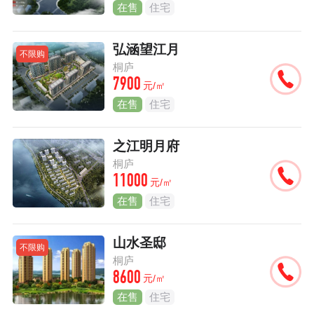
在售
住宅
弘涵望江月
不限购
桐庐
7900
元/㎡
在售
住宅
之江明月府
桐庐
11000
元/㎡
在售
住宅
山水圣邸
不限购
桐庐
8600
元/㎡
在售
住宅