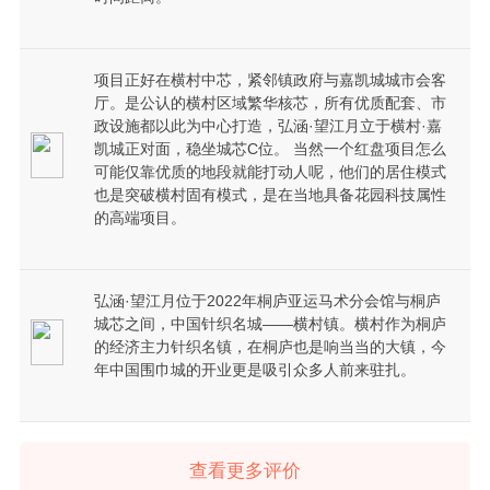
项目正好在横村中芯，紧邻镇政府与嘉凯城城市会客
厅。是公认的横村区域繁华核芯，所有优质配套、市
政设施都以此为中心打造，弘涵·望江月立于横村·嘉
凯城正对面，稳坐城芯C位。 当然一个红盘项目怎么
可能仅靠优质的地段就能打动人呢，他们的居住模式
也是突破横村固有模式，是在当地具备花园科技属性
的高端项目。
弘涵·望江月位于2022年桐庐亚运马术分会馆与桐庐
城芯之间，中国针织名城——横村镇。横村作为桐庐
的经济主力针织名镇，在桐庐也是响当当的大镇，今
年中国围巾城的开业更是吸引众多人前来驻扎。
查看更多评价