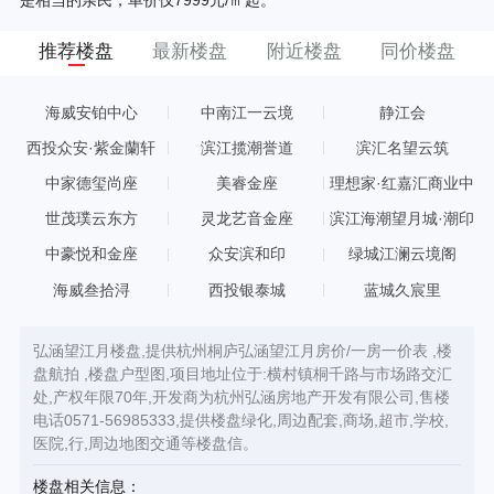
是相当的亲民，单价仅7999元/㎡起。
推荐楼盘
最新楼盘
附近楼盘
同价楼盘
海威安铂中心
中南江一云境
静江会
西投众安·紫金蘭轩
滨江揽潮誉道
滨汇名望云筑
中家德玺尚座
美睿金座
理想家·红嘉汇商业中
心
世茂璞云东方
灵龙艺音金座
滨江海潮望月城·潮印
中豪悦和金座
众安滨和印
绿城江澜云境阁
海威叁拾浔
西投银泰城
蓝城久宸里
弘涵望江月楼盘,提供杭州桐庐弘涵望江月房价/一房一价表 ,楼
盘航拍 ,楼盘户型图,项目地址位于:横村镇桐千路与市场路交汇
处,产权年限70年,开发商为杭州弘涵房地产开发有限公司,售楼
电话0571-56985333,提供楼盘绿化,周边配套,商场,超市,学校,
医院,行,周边地图交通等楼盘信。
楼盘相关信息：