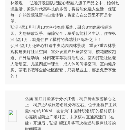
林景观......弘涵开发团队把匠心都融入进了产品之中，始创七
境生活，紧跟时代高科技的步伐，将智能化融入生活，保证
每一户的景观视野与自然体验，将家安在公园里不再是奢
望。
弘涵·望江月引进13大科技智能系统，融合8大健康指标造
园。为您解放双手、保障安全，享受智能社区生活，住在弘
涵·望江月，就是住在了横村的高端社区标杆之上！
弘涵·望江月还匠心打造中央花园园林景观，重设7重园林景
观构建美好社区空间，室外设置户外童梦空间、樱花塑胶跑
道、户外运动场、休闲花亭等功能活动区。室内打造社区老
人活动室、儿童四点半课堂、成人休闲阅读空间、室内健身
房、茶吧书吧等全龄社区配套，只要是业主，都是免费享受
的！
弘涵·望江月坐落于分水江侧，桐庐黄金旅游轴心之
上，桐庐近8成旅游名胜分布左右。位于距桐庐主城
最中心约10KM，被誉为“中国针织名镇”的横村镇中
心嘉凯城商业广场对面，未来横村互通高速口（在
建）开通后，弘涵·望江月将再次拉近与桐庐城芯的
时间距离。