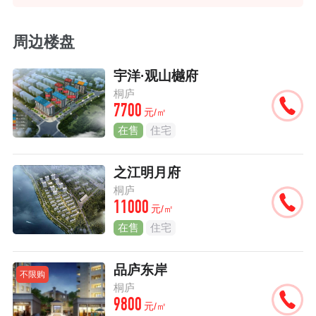
周边楼盘
宇洋·观山樾府
桐庐
7700
元/㎡
在售
住宅
之江明月府
桐庐
11000
元/㎡
在售
住宅
品庐东岸
不限购
桐庐
9800
元/㎡