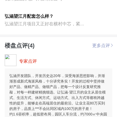
弘涵望江月配套怎么样？
弘涵望江月项目又正好在横村中芯，紧...
楼盘点评(4)
更多点评
专家点评
弘涵开发团队，开发历史达20年，深受海派思想影响，并渐
渐形成新式海派风格，十分讲究务实！开发的过程中坚持做
好产品、做精产品、做细产品，把每一个设计反复研究推
敲，对每一样建材精挑细选。让弘涵·望江月的业主从居住模
式、生活方式、休闲方式、运动方式、出入方式等都有跨越
性的提升，能够走在高端居住的最前沿。让业主花80万买到
的房子，品质上***不会比同区域内100万的房子差！
约1.6容积率，超低密布局，园区人车分流，约7000㎡中央园