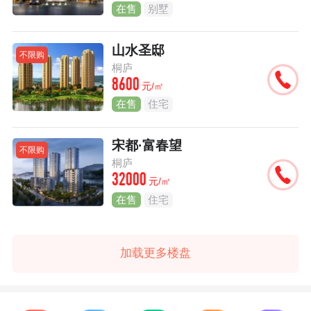
在售
别墅
山水圣邸
不限购
桐庐
8600
元/㎡
在售
住宅
宋都·富春望
不限购
桐庐
32000
元/㎡
在售
住宅
加载更多楼盘