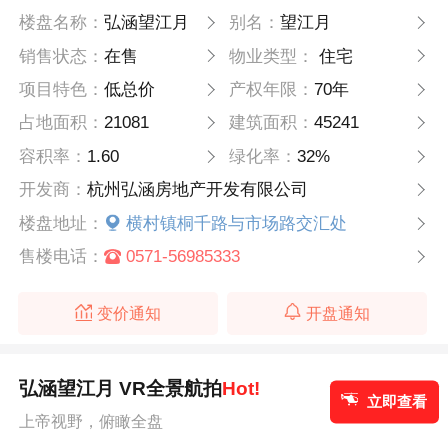
楼盘名称：
弘涵望江月
别名：
望江月
销售状态：
在售
物业类型：
住宅
项目特色：
低总价
产权年限：
70年
占地面积：
21081
建筑面积：
45241
容积率：
1.60
绿化率：
32%
开发商：
杭州弘涵房地产开发有限公司
楼盘地址：
横村镇桐千路与市场路交汇处
售楼电话：
0571-56985333
变价通知
开盘通知
弘涵望江月 VR全景航拍
Hot!
立即查看
上帝视野，俯瞰全盘