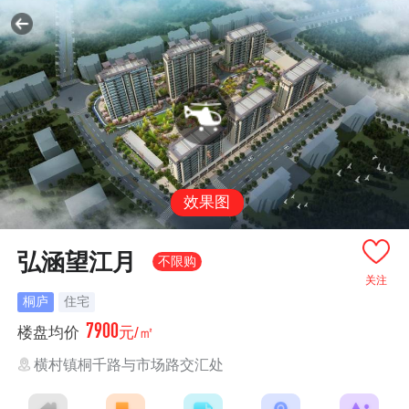
效果图
弘涵望江月
不限购
关注
桐庐
住宅
7900
楼盘均价
元/㎡
横村镇桐千路与市场路交汇处