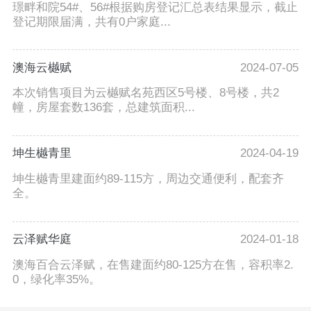
璟畔和院54#、56#根据购房登记汇总表结果显示，截止
登记期限届满，共有0户家庭...
澳海云樾赋
2024-07-05
本次销售项目为云樾赋名苑西区5号楼、8号楼，共2
幢，房屋套数136套，总建筑面积...
坤生樾青里
2024-04-19
坤生樾青里建面约89-115方，周边交通便利，配套齐
全。
云泽赋华庭
2024-01-18
澳海百合云泽赋，在售建面约80-125方在售，容积率2.
0，绿化率35%。