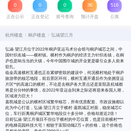
0
0
0
36
516
正在公示
正在登记
摇号查询
预计开盘
公寓
杭州楼盘
桐庐楼盘
弘涵望江月
弘涵·望江月位于2022年桐庐亚运马术分会馆与桐庐城芯之间，中
国针织名城——横村镇。横村作为桐庐的经济主力针织名镇，在桐
庐也是响当当的大镇，今年中国围巾城的开业更是吸引众多人前来
驻扎。
临金高速横村互通也正在紧锣密鼓的建设中，何况横村地处于桐庐
旅游带的核芯地段，前后景区环伺，横村互通开通后作为坐拥亚运
片区**的高速口的横村，不论是去桐庐各大景点还是富阳及杭城都
将是分分钟的事情，在2022年亚运会到来之际还将迎来各国人潮，
区域潜力巨大！
嘉凯城是公认的横村区域繁华核芯，所有优质配套、市政设施都以
此为中心打造，弘涵·望江月立于横村·嘉凯城正对面，稳坐城芯C
位，车行距离桐庐城区繁华地段仅十多分钟，价格却差近2倍！
目前弘涵·望江月项目不但位于横村的中芯位置，也是目前横村****
的电梯花园科技大宅！相较于富阳动辄2万＋的价格，这个价格也