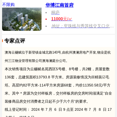
不限购
华博江南首府
桐庐
11000
元/㎡
地址：
窄珠线与秀莲线交叉口北侧约400米处
专家点评
澳海云樾赋位于新登镇金城北路140号,由杭州澳澜房地产开发,物业是杭
州三江物业管理有限公司澳海澜庭分公司。
本次销售项目为云樾赋名苑西区5号楼、8号楼，共2幢，房屋套数
136套，总建筑面积13793.8 平方米。房源装修情况为☒精装☑毛
坯。高层约82平方米-114平方米房源68套，均价11350.58元/平方
米。其中＊房源为交付样板房，交付样板房的交房时间须满足“自全
装修商品房交付消费者之日起不少于六个月”的要求。
线上登记时间： 2024 年 7 月 6 日 9 点至 2024 年 7 月 8 日 17