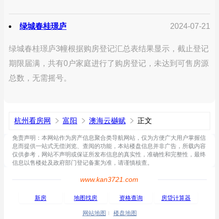
绿城春桂璟庐
2024-07-21
绿城春桂璟庐3幢根据购房登记汇总表结果显示，截止登记
期限届满，共有0户家庭进行了购房登记，未达到可售房源
总数，无需摇号。
杭州看房网
富阳
澳海云樾赋
正文
免责声明：本网站作为房产信息聚合类导航网站，仅为方便广大用户掌握信
息而提供一站式无偿浏览、查阅的功能，本站楼盘信息并非广告，所载内容
仅供参考，网站不声明或保证所发布信息的真实性，准确性和完整性，最终
信息以售楼处及政府部门登记备案为准，请谨慎核查。
www.kan3721.com
新房
地图找房
资格查询
房贷计算器
网站地图
楼盘地图