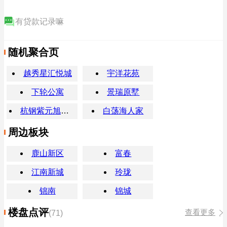
有贷款记录嘛
随机聚合页
越秀星汇悦城
宇洋花苑
下轮公寓
景瑞原墅
杭钢紫元旭润和府
白荡海人家
周边板块
鹿山新区
富春
江南新城
玲珑
锦南
锦城
楼盘点评
查看更多
(71)