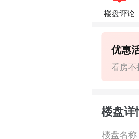
楼盘评论
优惠
看房不
楼盘详
楼盘名称