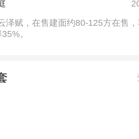
庭
2
泽赋，在售建面约80-125方在售，
35%。
套