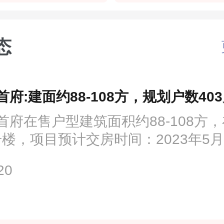
态
府:建面约88-108方，规划户数40
首府在售户型建筑面积约88-108方
8号楼，项目预计交房时间：2023年5
 ，在...
20