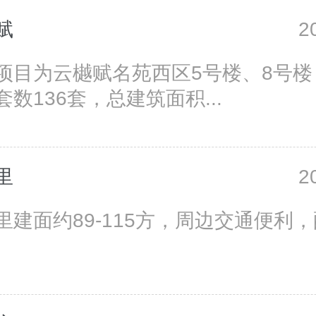
赋
2
项目为云樾赋名苑西区5号楼、8号楼
数136套，总建筑面积...
里
2
里建面约89-115方，周边交通便利