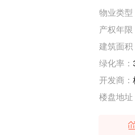
物业类型
产权年限
建筑面积
绿化率：
开发商：
楼盘地址