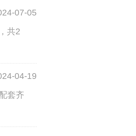
024-07-05
，共2
024-04-19
，配套齐