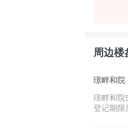
周边楼
璟畔和院
璟畔和院
登记期限届