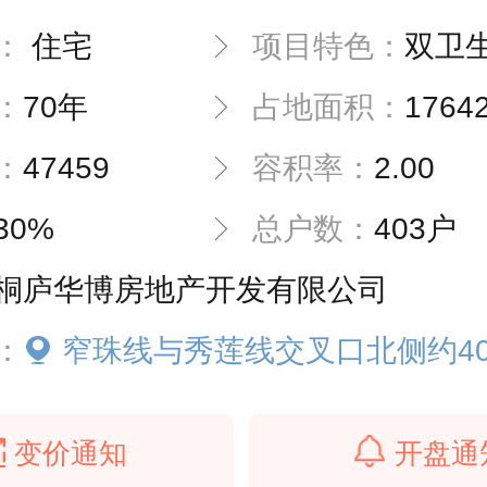
：
住宅
项目特色：
双卫
：
70年
占地面积：
1764
：
47459
容积率：
2.00
30%
总户数：
403户
桐庐华博房地产开发有限公司
：
窄珠线与秀莲线交叉口北侧约40
变价通知
开盘通