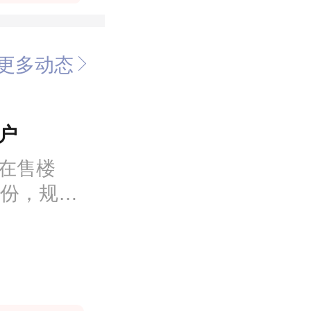
更多动态
3户
，在售楼
月份，规划