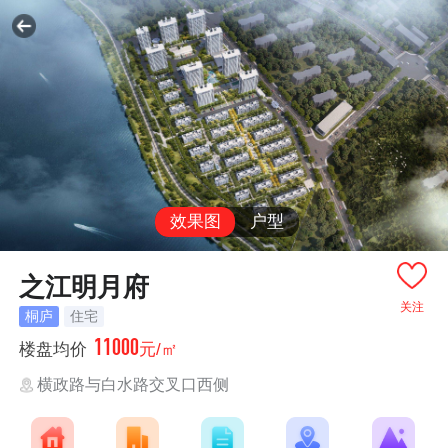
效果图
户型
之江明月府
关注
桐庐
住宅
11000
楼盘均价
元/㎡
横政路与白水路交叉口西侧