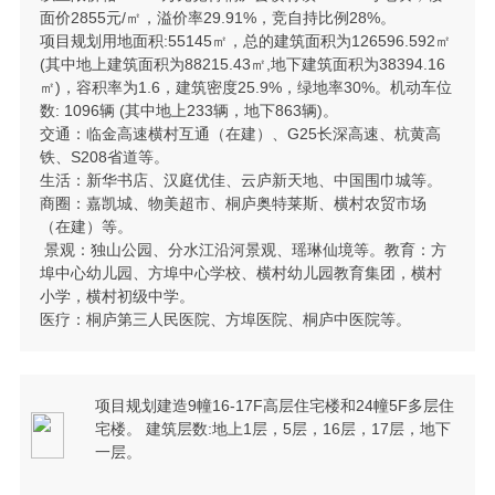
面价2855元/㎡，溢价率29.91%，竞自持比例28%。
项目规划用地面积:55145㎡，总的建筑面积为126596.592㎡
(其中地上建筑面积为88215.43㎡,地下建筑面积为38394.16
㎡)，容积率为1.6，建筑密度25.9%，绿地率30%。机动车位
数: 1096辆 (其中地上233辆，地下863辆)。
交通：临金高速横村互通（在建）、G25长深高速、杭黄高
铁、S208省道等。
生活：新华书店、汉庭优佳、云庐新天地、中国围巾城等。
商圈：嘉凯城、物美超市、桐庐奥特莱斯、横村农贸市场
（在建）等。
景观：独山公园、分水江沿河景观、瑶琳仙境等。教育：方
埠中心幼儿园、方埠中心学校、横村幼儿园教育集团，横村
小学，横村初级中学。
医疗：桐庐第三人民医院、方埠医院、桐庐中医院等。
项目规划建造9幢16-17F高层住宅楼和24幢5F多层住
宅楼。 建筑层数:地上1层，5层，16层，17层，地下
一层。