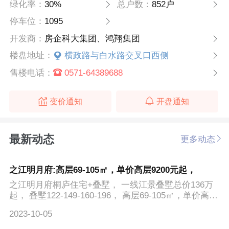
绿化率：
30%
总户数：
852户
停车位：
1095
开发商：
房企科大集团、鸿翔集团
楼盘地址：
横政路与白水路交叉口西侧
售楼电话：
0571-64389688
变价通知
开盘通知
最新动态
更多动态
之江明月府:高层69-105㎡，单价高层9200元起，
之江明月府桐庐住宅+叠墅， 一线江景叠墅总价136万
起， 叠墅122-149-160-196， 高层69-105㎡，单价高层
9200元起，...
2023-10-05