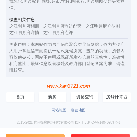
盘绿化,周边配套,商场,超市,学校,医院,行,周边地图交通等楼盘
信。
楼盘相关信息：
之江明月府相册
之江明月府周边配套
之江明月府户型图
之江明月府详情
之江明月府点评
免责声明：本网站作为房产信息聚合类导航网站，仅为方便广
大用户掌握信息而提供一站式无偿浏览、查阅的功能，所载内
容仅供参考，网站不声明或保证所发布信息的真实性，准确性
和完整性，最终信息以售楼处及政府部门登记备案为准，请谨
慎核查。
www.kan3721.com
首页
新房
资格查询
房贷计算器
网站地图
楼盘地图
2013-2021 杭州畅房网络科技有限公司 ICP证：浙ICP备16040283号-1