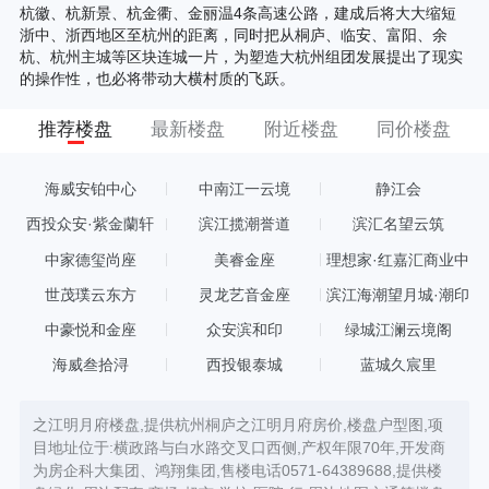
杭徽、杭新景、杭金衢、金丽温4条高速公路，建成后将大大缩短
浙中、浙西地区至杭州的距离，同时把从桐庐、临安、富阳、余
杭、杭州主城等区块连城一片，为塑造大杭州组团发展提出了现实
的操作性，也必将带动大横村质的飞跃。
推荐楼盘
最新楼盘
附近楼盘
同价楼盘
海威安铂中心
中南江一云境
静江会
西投众安·紫金蘭轩
滨江揽潮誉道
滨汇名望云筑
中家德玺尚座
美睿金座
理想家·红嘉汇商业中
心
世茂璞云东方
灵龙艺音金座
滨江海潮望月城·潮印
中豪悦和金座
众安滨和印
绿城江澜云境阁
海威叁拾浔
西投银泰城
蓝城久宸里
之江明月府楼盘,提供杭州桐庐之江明月府房价,楼盘户型图,项
目地址位于:横政路与白水路交叉口西侧,产权年限70年,开发商
为房企科大集团、鸿翔集团,售楼电话0571-64389688,提供楼