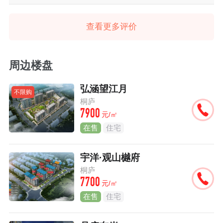
查看更多评价
周边楼盘
弘涵望江月
不限购
桐庐
7900
元/㎡
在售
住宅
宇洋·观山樾府
桐庐
7700
元/㎡
在售
住宅