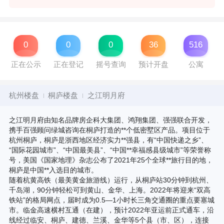
0
0
0
36
516
正在公示
正在登记
摇号查询
预计开盘
公寓
杭州楼盘
桐庐楼盘
之江明月府
之江明月府由知名品牌房企科大集团、鸿翔集团、强强联合开发，
携手百强顾问绿城咨询在桐庐打造的**个低密墅区产品。项目位于
杭州桐庐，桐庐是浙西地区经济实力**强县，有“中国快递之乡”、
“国际花园城市”、“中国最美县”、“中国**幸福感县级城市”等荣誉称
号，美国《国家地理》杂志公布了2021年25个全球**旅行目的地，
桐庐是中国**入选目的城市。
随着杭黄高铁（最美黄金旅游线）运行，从桐庐站30分钟到杭州、
千岛湖，90分钟轻松可到黄山、金华、上海。2022年将迎来“双高
铁站”的格局网点，届时成为0.5—1小时长三角交通圈的重点要塞城
市。临金高速横村互通（在建），预计2022年亚运前正式通车，沿
线经过临安、桐庐、建德、兰溪、金华等5个县（市、区），连接