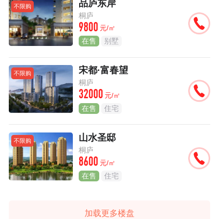
品庐东岸
不限购
桐庐
9800
元/㎡
在售
别墅
宋都·富春望
不限购
桐庐
32000
元/㎡
在售
住宅
山水圣邸
不限购
桐庐
8600
元/㎡
在售
住宅
加载更多楼盘