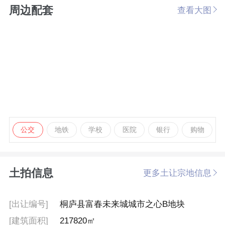
周边配套
查看大图
公交
地铁
学校
医院
银行
购物
土拍信息
更多土让宗地信息
[出让编号]
桐庐县富春未来城城市之心B地块
[建筑面积]
217820㎡