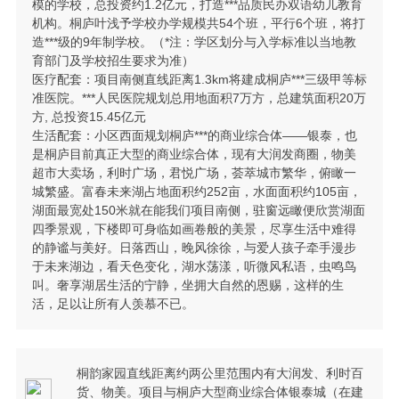
模的学校，总投资约1.2亿元，打造***品质民办双语幼儿教育
机构。桐庐叶浅予学校办学规模共54个班，平行6个班，将打
造***级的9年制学校。（*注：学区划分与入学标准以当地教
育部门及学校招生要求为准）
医疗配套：项目南侧直线距离1.3km将建成桐庐***三级甲等标
准医院。***人民医院规划总用地面积7万方，总建筑面积20万
方, 总投资15.45亿元
生活配套：小区西面规划桐庐***的商业综合体——银泰，也
是桐庐目前真正大型的商业综合体，现有大润发商圈，物美
超市大卖场，利时广场，君悦广场，荟萃城市繁华，俯瞰一
城繁盛。富春未来湖占地面积约252亩，水面面积约105亩，
湖面最宽处150米就在能我们项目南侧，驻窗远瞰便欣赏湖面
四季景观，下楼即可身临如画卷般的美景，尽享生活中难得
的静谧与美好。日落西山，晚风徐徐，与爱人孩子牵手漫步
于未来湖边，看天色变化，湖水荡漾，听微风私语，虫鸣鸟
叫。奢享湖居生活的宁静，坐拥大自然的恩赐，这样的生
活，足以让所有人羡慕不已。
桐韵家园直线距离约两公里范围内有大润发、利时百
货、物美。项目与桐庐大型商业综合体银泰城（在建