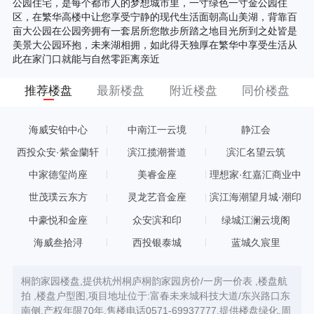
公园住宅，是每个都市人的梦想城市里，一寸绿色一寸金公园住
区，在繁华高楼中让您享受宁静的现代生活面朝高山美湖，背靠百
亩大公园在公园旁拥有一套居所您散步所踏之地目光所到之处皆是
美景大公园环抱，未来湖相拥，如此得天独厚在繁华中享受生活从
此在家门口就能与自然零距离亲近
推荐楼盘
最新楼盘
附近楼盘
同价楼盘
海威安铂中心
中南江一云境
静江会
西投众安·紫金蘭轩
滨江揽潮誉道
滨汇名望云筑
中家德玺尚座
美睿金座
理想家·红嘉汇商业中
心
世茂璞云东方
灵龙艺音金座
滨江海潮望月城·潮印
中豪悦和金座
众安滨和印
绿城江澜云境阁
海威叁拾浔
西投银泰城
蓝城久宸里
桐韵家园楼盘,提供杭州桐庐桐韵家园房价/一房一价表 ,楼盘航
拍 ,楼盘户型图,项目地址位于:富春未来城科技大道/东兴路口东
南侧,产权年限70年,售楼电话0571-69937777,提供楼盘绿化,周