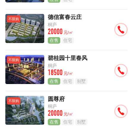
德信富春云庄
不限购
桐庐
20000
元/㎡
在售
住宅
碧桂园十里春风
不限购
桐庐
18500
元/㎡
在售
住宅
别墅
圆尊府
不限购
桐庐
20000
元/㎡
在售
住宅
别墅