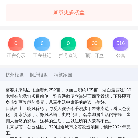
加载更多楼盘
0
0
0
36
516
正在公示
正在登记
摇号查询
预计开盘
公寓
杭州楼盘
桐庐楼盘
桐韵家园
富春未来湖占地面积约252亩，水面面积约105亩，湖面最宽处150
米就在能我们项目南侧，驻窗远瞰便欣赏湖面四季景观，下楼即可
身临如画卷般的美景，尽享生活中难得的静谧与美好。
日落西山，晚风徐徐，与爱人孩子牵手漫步于未来湖边，看天色变
化，湖水荡漾，听微风私语，虫鸣鸟叫。奢享湖居生活的宁静，坐
拥大自然的恩赐，这样的生活，足以让所有人羡慕不已。
未来城芯，公园住区、320国道城市之芯改造项目，预计2024年完
工。