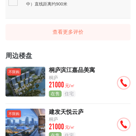
中）直线距离约900米
查看更多评价
周边楼盘
桐庐滨江嘉品美寓
不限购
桐庐
21000
元/㎡
在售
住宅
建发天悦云庐
不限购
桐庐
21000
元/㎡
在售
住宅