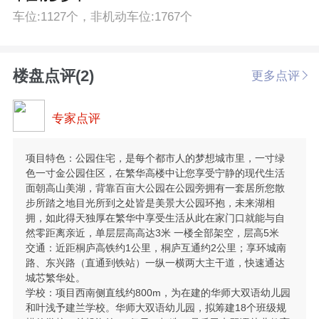
车位:1127个，非机动车位:1767个
楼盘点评(2)
更多点评
专家点评
项目特色：公园住宅，是每个都市人的梦想城市里，一寸绿
色一寸金公园住区，在繁华高楼中让您享受宁静的现代生活
面朝高山美湖，背靠百亩大公园在公园旁拥有一套居所您散
步所踏之地目光所到之处皆是美景大公园环抱，未来湖相
拥，如此得天独厚在繁华中享受生活从此在家门口就能与自
然零距离亲近，单层层高高达3米 一楼全部架空，层高5米
交通：近距桐庐高铁约1公里，桐庐互通约2公里；享环城南
路、东兴路（直通到铁站）一纵一横两大主干道，快速通达
城芯繁华处。
学校：项目西南侧直线约800m，为在建的华师大双语幼儿园
和叶浅予建兰学校。华师大双语幼儿园，拟筹建18个班级规