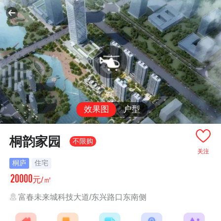
效果图
户型
桐韵家园
不限购
关注
桐庐
住宅
20000
元/㎡
富春未来城科技大道/东兴路口东南侧