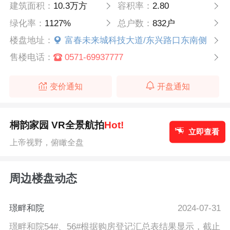
建筑面积：
10.3万方
容积率：
2.80
绿化率：
1127%
总户数：
832户
楼盘地址：
富春未来城科技大道/东兴路口东南侧
售楼电话：
0571-69937777
变价通知
开盘通知
桐韵家园 VR全景航拍
Hot!
立即查看
上帝视野，俯瞰全盘
周边楼盘动态
璟畔和院
2024-07-31
璟畔和院54#、56#根据购房登记汇总表结果显示，截止