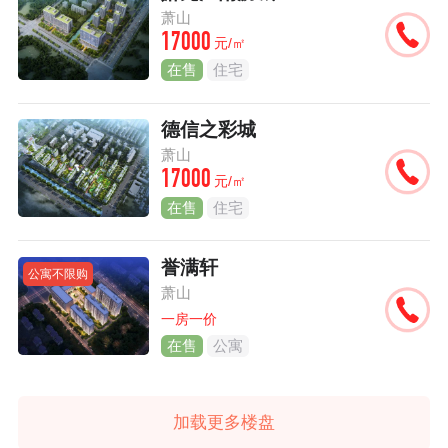
萧山
17000
元/㎡
在售
住宅
德信之彩城
萧山
17000
元/㎡
在售
住宅
誉满轩
公寓不限购
萧山
一房一价
在售
公寓
加载更多楼盘