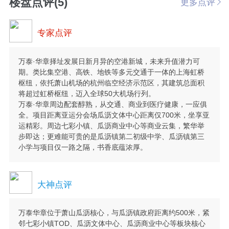
楼盘点评(5)
更多点评
专家点评
万泰·华章择址发展日新月异的空港新城，未来升值潜力可
期。类比集空港、高铁、地铁等多元交通于一体的上海虹桥
枢纽，依托萧山机场的杭州临空经济示范区，其建筑总面积
将超过虹桥枢纽，迈入全球50大机场行列。
万泰·华章周边配套醇熟，从交通、商业到医疗健康，一应俱
全。项目距离亚运分会场瓜沥文体中心距离仅700米，坐享亚
运精彩。周边七彩小镇、瓜沥商业中心等商业云集，繁华举
步即达；更难能可贵的是瓜沥镇第二初级中学、瓜沥镇第三
小学与项目仅一路之隔，书香底蕴浓厚。
大神点评
万泰华章位于萧山瓜沥核心，与瓜沥镇政府距离约500米，紧
邻七彩小镇TOD、瓜沥文体中心、瓜沥商业中心等板块核心