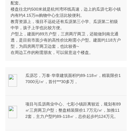
配套。
楼盘往北约500米就是杭州湾环线高速，边上的瓜沥七彩小镇
内有约4.15万m购物中心生活比较便利。
教育资源上，项目不远处还有瓜沥第三小学、瓜沥第二初级
中学，孩子上学也比较方便。
户型上，建面约89方户型，三房两厅两卫，还能做到南北通
透，是目前市面少有的高性价比刚需小户型。建面约118方户
型，为四房两厅两卫边套，也比较香~
在周边工作的刚需朋友，可以留意这个楼盘。
瓜沥芯，万泰·华章建筑面积约89-118㎡，精装限价1
7000元/㎡，首付***30多万，
项目与瓜沥商业中心、七彩小镇距离较近，规划有89
㎡三房两卫户型；整盘精装限价1.7万元/㎡，加推11
2套，主力户型约89-118㎡，总价起步约124万元。