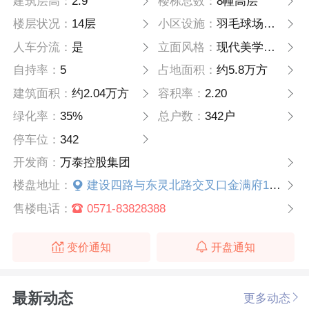
建筑层高：
2.9
楼栋总数：
8幢高层
楼层状况：
14层
小区设施：
羽毛球场，儿童游乐场，跑道
人车分流：
是
立面风格：
现代美学风格
自持率：
5
占地面积：
约5.8万方
建筑面积：
约2.04万方
容积率：
2.20
绿化率：
35%
总户数：
342户
停车位：
342
开发商：
万泰控股集团
楼盘地址：
建设四路与东灵北路交叉口金满府11037号
售楼电话：
0571-83828388
变价通知
开盘通知
最新动态
更多动态