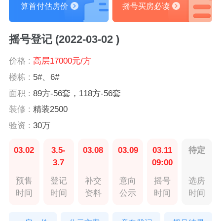
算首付估房价
摇号买房必读
摇号登记 (2022-03-02 )
价格 :
高层17000元/方
楼栋 :
5#、6#
面积 :
89方-56套，118方-56套
装修 :
精装2500
验资 :
30万
03.02
3.5-
03.08
03.09
03.11
待定
3.7
09:00
预售
登记
补交
意向
摇号
选房
时间
时间
资料
公示
时间
时间