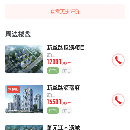
查看更多评价
周边楼盘
新丝路瓜沥项目
萧山
17000
元/㎡
在售
住宅
新丝路沥瑞府
不限购
萧山
14500
元/㎡
在售
住宅
萧元江南沥城