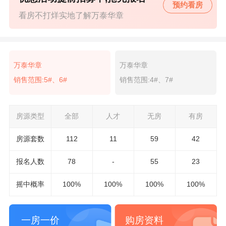
预约看房
看房不打烊实地了解万泰华章
万泰华章
万泰华章
销售范围:5#、6#
销售范围:4#、7#
房源类型
全部
人才
无房
有房
房源套数
112
11
59
42
报名
人数
78
-
55
23
摇中概率
100%
100%
100%
100%
一房一价
购房资料