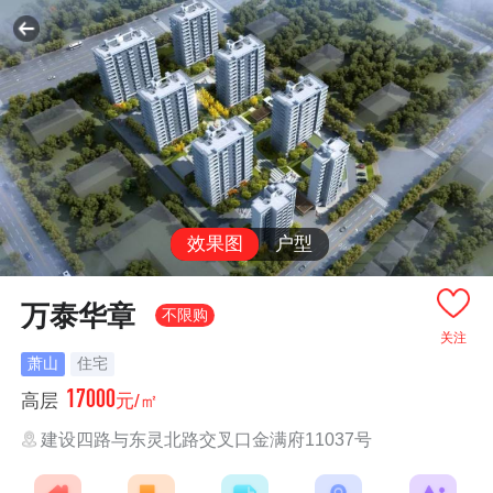
效果图
户型
万泰华章
不限购
关注
萧山
住宅
17000
高层
元/㎡
建设四路与东灵北路交叉口金满府11037号