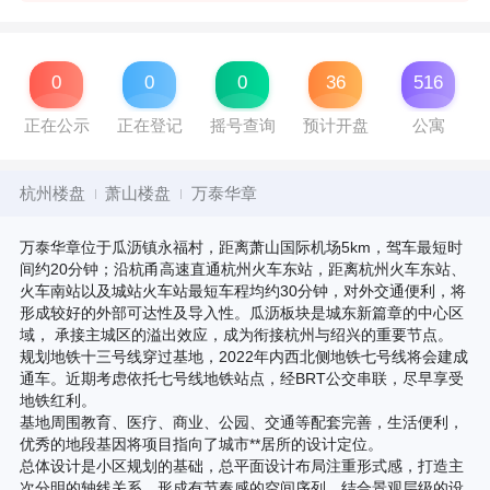
0
0
0
36
516
正在公示
正在登记
摇号查询
预计开盘
公寓
杭州楼盘
萧山楼盘
万泰华章
万泰华章位于瓜沥镇永福村，距离萧山国际机场5km，驾车最短时
间约20分钟；沿杭甬高速直通杭州火车东站，距离杭州火车东站、
火车南站以及城站火车站最短车程均约30分钟，对外交通便利，将
形成较好的外部可达性及导入性。瓜沥板块是城东新篇章的中心区
域， 承接主城区的溢出效应，成为衔接杭州与绍兴的重要节点。
规划地铁十三号线穿过基地，2022年内西北侧地铁七号线将会建成
通车。近期考虑依托七号线地铁站点，经BRT公交串联，尽早享受
地铁红利。
基地周围教育、医疗、商业、公园、交通等配套完善，生活便利，
优秀的地段基因将项目指向了城市**居所的设计定位。
总体设计是小区规划的基础，总平面设计布局注重形式感，打造主
次分明的轴线关系，形成有节奏感的空间序列，结合景观层级的设