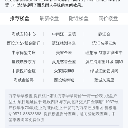
置，打造清晰明了而又耐人寻味的空间效果。
推荐楼盘
最新楼盘
附近楼盘
同价楼盘
海威安铂中心
中南江一云境
静江会
西投众安·紫金蘭轩
滨江揽潮誉道
滨汇名望云筑
中家德玺尚座
美睿金座
理想家·红嘉汇商业中
心
世茂璞云东方
灵龙艺音金座
滨江海潮望月城·潮印
中豪悦和金座
众安滨和印
绿城江澜云境阁
海威叁拾浔
西投银泰城
蓝城久宸里
万泰华章楼盘,提供杭州萧山万泰华章房价/一房一价表 ,楼盘户
型图,项目地址位于:建设四路与东灵北路交叉口金满府11037号,
产权年限70年,物业为旭辉物业,开发商为万泰控股集团,售楼电
话0571-83828388, 提供楼盘摇号查询，意向登记表查询，中
签率查询等免费服务