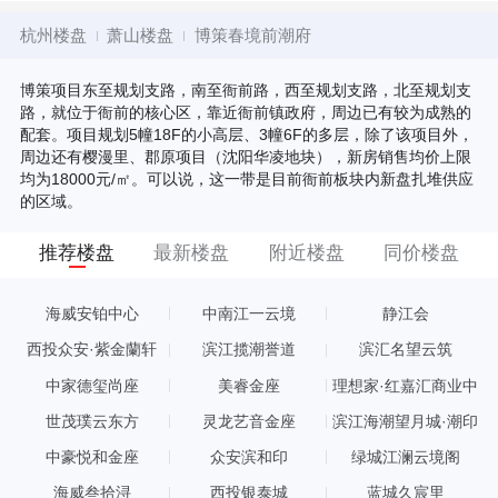
杭州楼盘
萧山楼盘
博策春境前潮府
博策项目东至规划支路，南至衙前路，西至规划支路，北至规划支
路，就位于衙前的核心区，靠近衙前镇政府，周边已有较为成熟的
配套。项目规划5幢18F的小高层、3幢6F的多层，除了该项目外，
周边还有樱漫里、郡原项目（沈阳华凌地块），新房销售均价上限
均为18000元/㎡。可以说，这一带是目前衙前板块内新盘扎堆供应
的区域。
推荐楼盘
最新楼盘
附近楼盘
同价楼盘
海威安铂中心
中南江一云境
静江会
西投众安·紫金蘭轩
滨江揽潮誉道
滨汇名望云筑
中家德玺尚座
美睿金座
理想家·红嘉汇商业中
心
世茂璞云东方
灵龙艺音金座
滨江海潮望月城·潮印
中豪悦和金座
众安滨和印
绿城江澜云境阁
海威叁拾浔
西投银泰城
蓝城久宸里