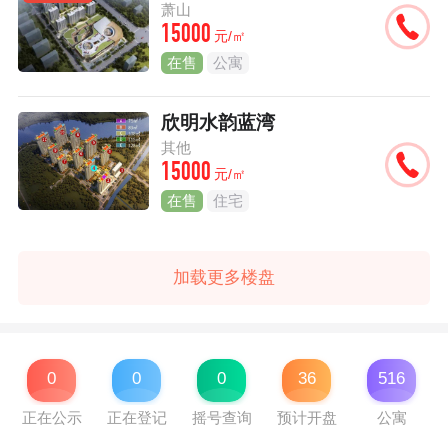
萧山
15000
元/㎡
在售
公寓
欣明水韵蓝湾
其他
15000
元/㎡
在售
住宅
加载更多楼盘
0
0
0
36
516
正在公示
正在登记
摇号查询
预计开盘
公寓