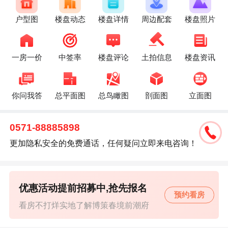
户型图
楼盘动态
楼盘详情
周边配套
楼盘照片
一房一价
中签率
楼盘评论
土拍信息
楼盘资讯
你问我答
总平面图
总鸟瞰图
剖面图
立面图
0571-88885898
更加隐私安全的免费通话，任何疑问立即来电咨询！
优惠活动提前招募中,抢先报名
预约看房
看房不打烊实地了解博策春境前潮府