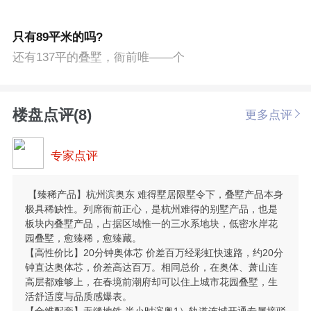
只有89平米的吗?
还有137平的叠墅，衙前唯——个
楼盘点评(8)
更多点评
专家点评
【臻稀产品】杭州滨奥东 难得墅居限墅令下，叠墅产品本身
极具稀缺性。列席衙前正心，是杭州难得的别墅产品，也是
板块内叠墅产品，占据区域惟一的三水系地块，低密水岸花
园叠墅，愈臻稀，愈臻藏。
【高性价比】20分钟奥体芯 价差百万经彩虹快速路，约20分
钟直达奥体芯，价差高达百万。相同总价，在奥体、萧山连
高层都难够上，在春境前潮府却可以住上城市花园叠墅，生
活舒适度与品质感爆表。
【全维配套】无缝地铁 半小时滨奥1）轨道连城开通专属接驳