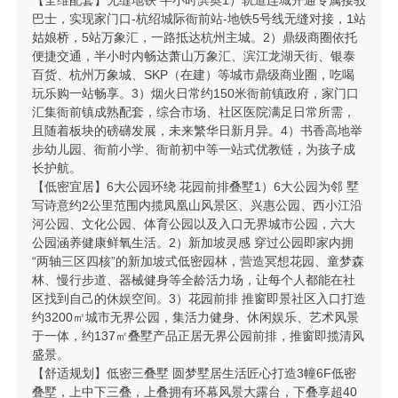
巴士，实现家门口-杭绍城际衙前站-地铁5号线无缝对接，1站
姑娘桥，5站万象汇，一路抵达杭州主城。2）鼎级商圈依托
便捷交通，半小时内畅达萧山万象汇、滨江龙湖天街、银泰
百货、杭州万象城、SKP（在建）等城市鼎级商业圈，吃喝
玩乐购一站畅享。3）烟火日常约150米衙前镇政府，家门口
汇集衙前镇成熟配套，综合市场、社区医院满足日常所需，
且随着板块的磅礴发展，未来繁华日新月异。4）书香高地举
步幼儿园、衙前小学、衙前初中等一站式优教链，为孩子成
长护航。
【低密宜居】6大公园环绕 花园前排叠墅1）6大公园为邻 墅
写诗意约2公里范围内揽凤凰山风景区、兴惠公园、西小江沿
河公园、文化公园、体育公园以及入口无界城市公园，六大
公园涵养健康鲜氧生活。2）新加坡灵感 穿过公园即家内拥
“两轴三区四核”的新加坡式低密园林，营造冥想花园、童梦森
林、慢行步道、器械健身等全龄活力场，让每个人都能在社
区找到自己的休娱空间。3）花园前排 推窗即景社区入口打造
约3200㎡城市无界公园，集活力健身、休闲娱乐、艺术风景
于一体，约137㎡叠墅产品正居无界公园前排，推窗即揽清风
盛景。
【舒适规划】低密三叠墅 圆梦墅居生活匠心打造3幢6F低密
叠墅，上中下三叠，上叠拥有环幕风景大露台，下叠享超40