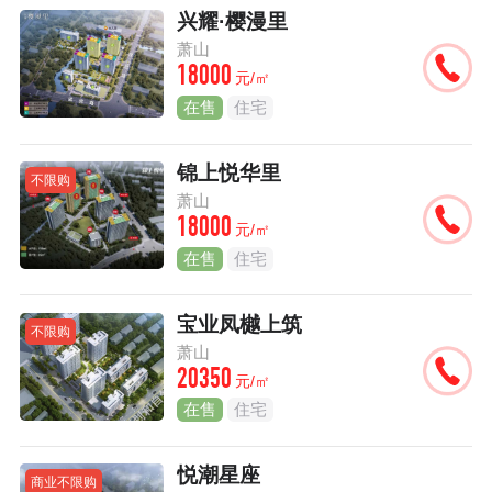
兴耀·樱漫里
萧山
18000
元/㎡
在售
住宅
锦上悦华里
不限购
萧山
18000
元/㎡
在售
住宅
宝业凤樾上筑
不限购
萧山
20350
元/㎡
在售
住宅
悦潮星座
商业不限购