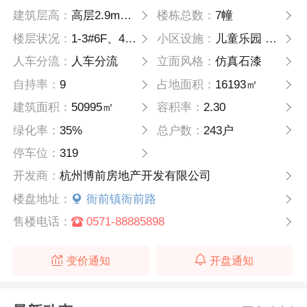
建筑层高：
高层2.9m、叠墅3m
楼栋总数：
7幢
楼层状况：
1-3#6F、4-8#18F
小区设施：
儿童乐园 户外健身 中心花园
人车分流：
人车分流
立面风格：
仿真石漆
自持率：
9
占地面积：
16193㎡
建筑面积：
50995㎡
容积率：
2.30
绿化率：
35%
总户数：
243户
停车位：
319
开发商：
杭州博前房地产开发有限公司
楼盘地址：
衙前镇衙前路
售楼电话：
0571-88885898
变价通知
开盘通知