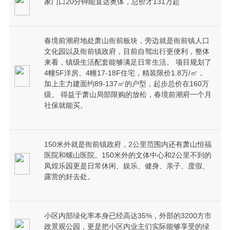
家门口20分钟能直达奥体，总价才131万起
春境前潮府地处萧山衙前板块，旁边就是衙前镇人口
文化园以及衙前镇政府，目前自驾出行更便利，整体
来看，镇级生活配套能够满足日常生活。 项目规划了
4幢5F洋房、4幢17-18F住宅，精装限价1.8万/㎡，
加上主力建面约89-137㎡的户型，起步总价在160万
级。 得益于萧山局部限购的放松，春境前潮府一个月
社保就能买。
150米外就是衙前镇政府，2公里范围内还有萧山恒福
医院和螺山医院。150米外的文体中心和2公里不到的
凤煌乐园更是日常休闲、娱乐、健身、亲子、度假、
露营的好去处。
小区内部绿化率本身已经高达35%，外部的3200方市
政景观公园，更是把小区内业主们实际能够享受的绿