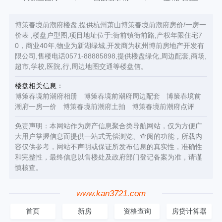
博策春境前潮府楼盘,提供杭州萧山博策春境前潮府房价/一房一
价表 ,楼盘户型图,项目地址位于:衙前镇衙前路,产权年限住宅7
0，商业40年,物业为新湖绿城,开发商为杭州博前房地产开发有
限公司,售楼电话0571-88885898,提供楼盘绿化,周边配套,商场,
超市,学校,医院,行,周边地图交通等楼盘信。
楼盘相关信息：
博策春境前潮府相册
博策春境前潮府周边配套
博策春境前
潮府一房一价
博策春境前潮府土拍
博策春境前潮府点评
免责声明：本网站作为房产信息聚合类导航网站，仅为方便广
大用户掌握信息而提供一站式无偿浏览、查阅的功能，所载内
容仅供参考，网站不声明或保证所发布信息的真实性，准确性
和完整性，最终信息以售楼处及政府部门登记备案为准，请谨
慎核查。
www.kan3721.com
首页
新房
资格查询
房贷计算器