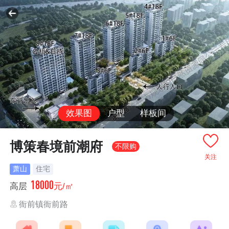
效果图
户型
样板间
博策春境前潮府
不限购
关注
萧山
住宅
18000
高层
元/㎡
衙前镇衙前路