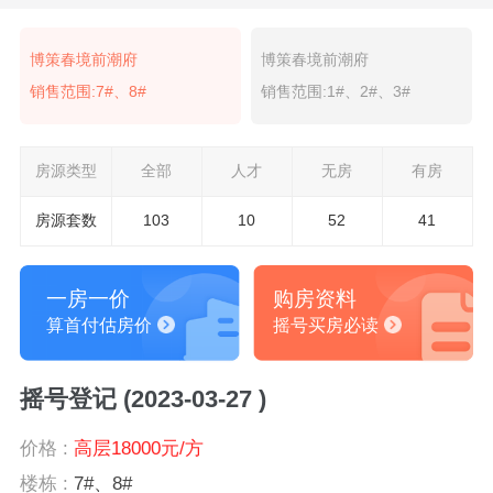
博策春境前潮府
博策春境前潮府
销售范围:7#、8#
销售范围:1#、2#、3#
房源类型
全部
人才
无房
有房
房源套数
103
10
52
41
一房一价
购房资料
算首付估房价
摇号买房必读
摇号登记 (2023-03-27 )
价格 :
高层18000元/方
楼栋 :
7#、8#