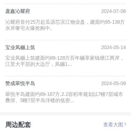
庞鑫沁耀府
2024-07-08
沁耀府首付25万起瓜沥芯滨江物业盘，建面约95-138方
水岸奢宅火爆抢购中。
宝业凤樾上筑
2024-05-14
宝业凤樾上筑建面约89-128方百年樾享家钱塘江两岸，
江景大平层的大边厅，凤樾1...
赞成翠悦半岛
2024-05-09
翠悦半岛建面约89-167方,2.2容积率规划以7幢7层城市
叠排、5幢7层半岛洋楼的低密...
周边配套
查看大图