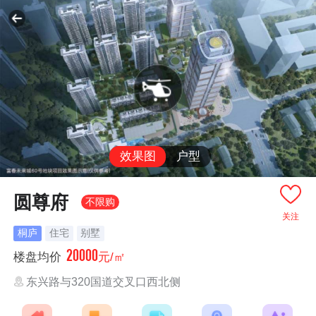
效果图
户型
圆尊府
不限购
关注
桐庐
住宅
别墅
20000
楼盘均价
元/㎡
东兴路与320国道交叉口西北侧