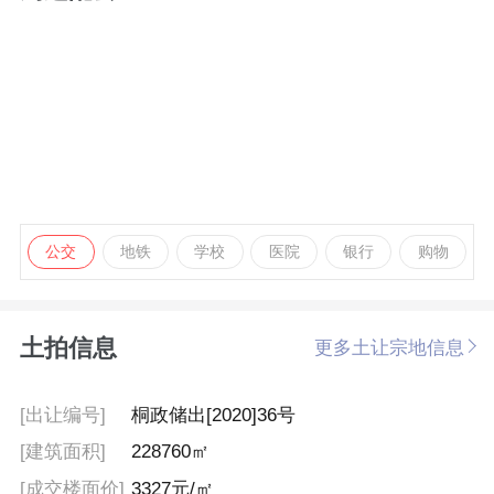
公交
地铁
学校
医院
银行
购物
土拍信息
更多土让宗地信息
[出让编号]
桐政储出[2020]36号
[建筑面积]
228760㎡
[成交楼面价]
3327元/㎡