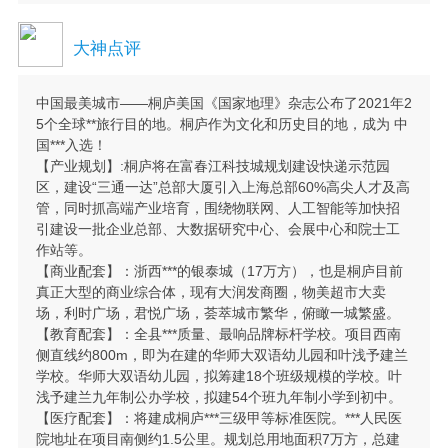
大神点评
中国最美城市——桐庐美国《国家地理》杂志公布了2021年2
5个全球**旅行目的地。桐庐作为文化和历史目的地，成为 中
国***入选！
【产业规划】:桐庐将在富春江科技城规划建设快递示范园
区，建设“三通一达”总部大厦引入上海总部60%高尖人才及高
管，同时抓高端产业培育，围绕物联网、人工智能等加快招
引建设一批企业总部、大数据研究中心、会展中心和院士工
作站等。
【商业配套】：浙西***的银泰城（17万方），也是桐庐目前
真正大型的商业综合体，现有大润发商圈，物美超市大卖
场，利时广场，君悦广场，荟萃城市繁华，俯瞰一城繁盛。
【教育配套】：全县***质量、最响品牌标杆学校。项目西南
侧直线约800m，即为在建的华师大双语幼儿园和叶浅予建兰
学校。华师大双语幼儿园，拟筹建18个班级规模的学校。叶
浅予建兰九年制公办学校，拟建54个班九年制小学到初中。
【医疗配套】：将建成桐庐***三级甲等标准医院。***人民医
院地址在项目南侧约1.5公里。规划总用地面积7万方，总建