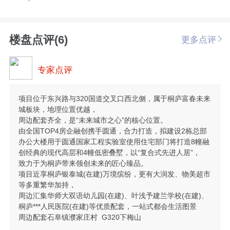
楼盘点评(6)
更多点评
专家点评
项目位于东兴路与320国道交叉口西北侧，属于桐庐富春未来
城板块，地理位置优越，
周边配套齐全，是“未来城市之心”的核心位置。
由全国TOP4房企融创携手圆通，合力打造，拟建设2栋总部
办公大楼用于圆通国家工程实验室使用住宅部门将打造8幢融
创经典的现代高层和4幢低密叠墅，以“复合式先进人居”，
致力于为桐庐带来领创未来的匠心臻品。
项目近享桐庐银泰城(在建)万境缤纷，更有大润发、物美超市
等多重繁华加持，
周边汇集华师大双语幼儿园(在建)、叶浅予建兰学校(在建)、
桐庐***人民医院(在建)等优质配套，一站式都会生活图景
周边配套石阜镇濮家庄村 G320下梅山