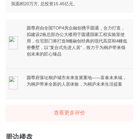
筑面积20万方, 总投资15.45亿元。
圆尊府由全国TOP4房企融创携手圆通，合力打造，
拟建设2栋总部办公大楼用于圆通国家工程实验室使
用，住宅部门将打造8幢融创经典的现代高层和4幢低
密叠墅，以“复合式先进人居”，致力于为桐庐带来领
创未来的匠心臻品
圆尊府落址桐庐城市未来发展重地——富春未来城，
为桐庐带来全新的人居体验，为桐庐未来生活提案
查看更多评价
周边楼盘