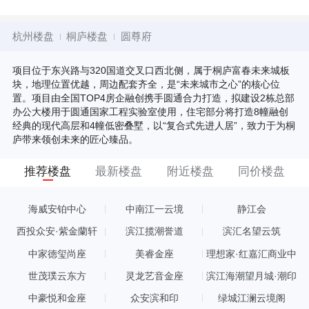
杭州楼盘
桐庐楼盘
圆尊府
项目位于东兴路与320国道交叉口西北侧，属于桐庐富春未来城板
块，地理位置优越，周边配套齐全，是“未来城市之心”的核心位
置。项目由全国TOP4房企融创携手圆通合力打造，拟建设2栋总部
办公大楼用于圆通国家工程实验室使用，住宅部分将打造8幢融创
经典的现代高层和4幢低密叠墅，以“复合式先进人居”，致力于为桐
庐带来领创未来的匠心臻品。
推荐楼盘
最新楼盘
附近楼盘
同价楼盘
海威安铂中心
中南江一云境
静江会
西投众安·紫金蘭轩
滨江揽潮誉道
滨汇名望云筑
中家德玺尚座
美睿金座
理想家·红嘉汇商业中
心
世茂璞云东方
灵龙艺音金座
滨江海潮望月城·潮印
中豪悦和金座
众安滨和印
绿城江澜云境阁