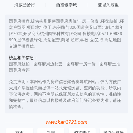
海威叁拾浔
西投银泰城
蓝城久宸里
圆尊府楼盘,提供杭州桐庐圆尊府房价/一房一价表 ,楼盘航拍 ,楼
盘户型图,项目地址位于:东兴路与320国道交叉口西北侧,产权年
限70年,开发商为杭州圆宁科技有限公司,售楼电话0571-69936
999,提供楼盘绿化,周边配套,商场,超市,学校,医院,行,周边地图
交通等楼盘信。
楼盘相关信息：
圆尊府航拍
圆尊府周边配套
圆尊府一房一价
圆尊府土拍
圆尊府点评
免责声明：本网站作为房产信息聚合类导航网站，仅为方便广
大用户掌握信息而提供一站式无偿浏览、查阅的功能，所载内
容仅供参考，网站不声明或保证所发布信息的真实性，准确性
和完整性，最终信息以售楼处及政府部门登记备案为准，请谨
慎核查。
www.kan3721.com
首页
新房
资格查询
房贷计算器