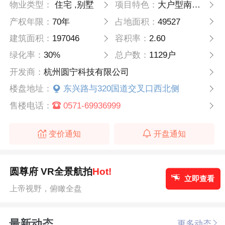
物业类型：
住宅 ,别墅
项目特色：
大户型南北通透三房朝南
产权年限：
70年
占地面积：
49527
建筑面积：
197046
容积率：
2.60
绿化率：
30%
总户数：
1129户
开发商：
杭州圆宁科技有限公司
楼盘地址：
东兴路与320国道交叉口西北侧
售楼电话：
0571-69936999
变价通知
开盘通知
圆尊府 VR全景航拍
Hot!
立即查看
上帝视野，俯瞰全盘
最新动态
更多动态