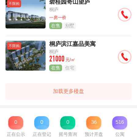
碧桂园奇山望庐
不限购
桐庐
一房一价
在售
别墅
桐庐滨江嘉品美寓
不限购
桐庐
21000
元/㎡
在售
住宅
加载更多楼盘
0
0
0
36
516
正在公示
正在登记
摇号查询
预计开盘
公寓