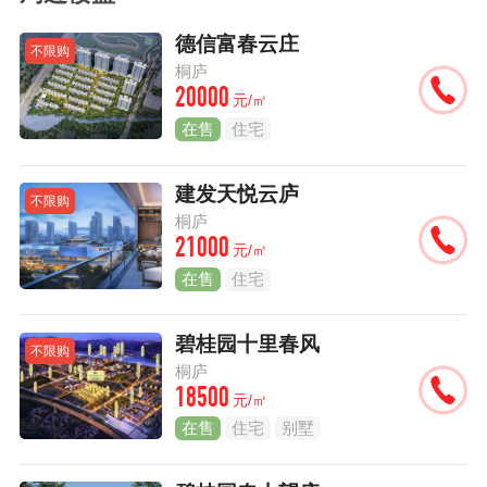
德信富春云庄
不限购
桐庐
20000
元/㎡
在售
住宅
建发天悦云庐
不限购
桐庐
21000
元/㎡
在售
住宅
碧桂园十里春风
不限购
桐庐
18500
元/㎡
在售
住宅
别墅