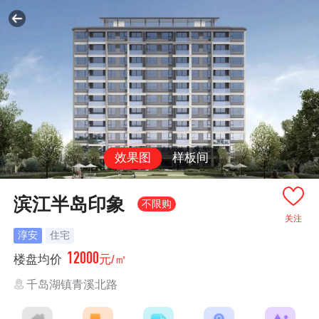
效果图
样板间
滨江半岛印象
不限购
关注
淳安
住宅
12000
楼盘均价
元/㎡
千岛湖镇青溪北路