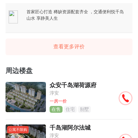
首家匠心打造 稀缺资源配套齐全 ，交通便利悦千岛
山水 享静美人生
查看更多评价
周边楼盘
众安千岛湖荷源府
淳安
一房一价
在售
住宅
别墅
千岛湖阿尔法城
公寓不限购
淳安