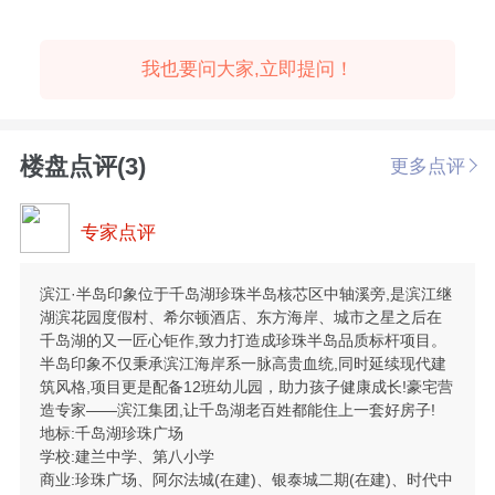
我也要问大家,立即提问！
楼盘点评(3)
更多点评
专家点评
滨江·半岛印象位于千岛湖珍珠半岛核芯区中轴溪旁,是滨江继
湖滨花园度假村、希尔顿酒店、东方海岸、城市之星之后在
千岛湖的又一匠心钜作,致力打造成珍珠半岛品质标杆项目。
半岛印象不仅秉承滨江海岸系一脉高贵血统,同时延续现代建
筑风格,项目更是配备12班幼儿园，助力孩子健康成长!豪宅营
造专家——滨江集团,让千岛湖老百姓都能住上一套好房子!
地标:千岛湖珍珠广场
学校:建兰中学、第八小学
商业:珍珠广场、阿尔法城(在建)、银泰城二期(在建)、时代中