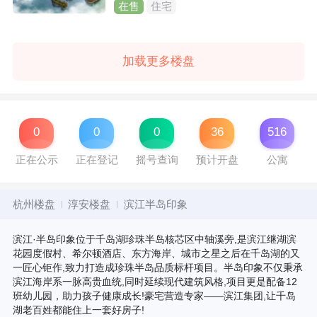
在售
住宅
加载更多楼盘
0
0
0
36
516
正在公示
正在登记
摇号查询
预计开盘
公寓
杭州楼盘
淳安楼盘
滨江半岛印象
滨江·半岛印象位于千岛湖珍珠半岛核芯区中轴溪旁,是滨江继湖滨
花园度假村、希尔顿酒店、东方海岸、城市之星之后在千岛湖的又
一匠心钜作,致力打造成珍珠半岛品质标杆项目。半岛印象不仅秉承
滨江海岸系一脉高贵血统,同时延续现代建筑风格,项目更是配备12
班幼儿园，助力孩子健康成长!豪宅营造专家——滨江集团,让千岛
湖老百姓都能住上一套好房子!