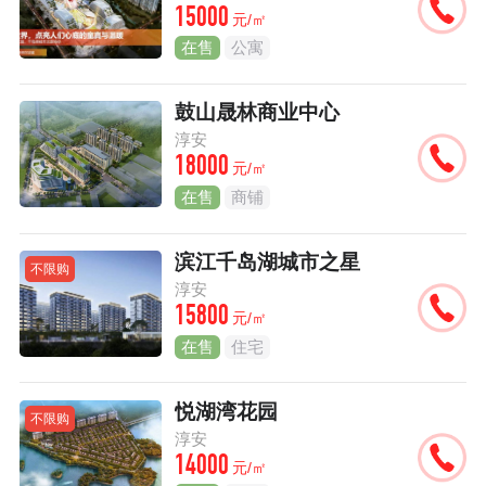
15000
元/㎡
在售
公寓
鼓山晟林商业中心
淳安
18000
元/㎡
在售
商铺
滨江千岛湖城市之星
不限购
淳安
15800
元/㎡
在售
住宅
悦湖湾花园
不限购
淳安
14000
元/㎡