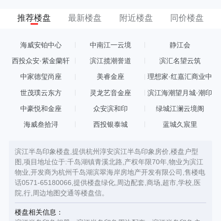
推荐楼盘
最新楼盘
附近楼盘
同价楼盘
海威安铂中心
中南江一云境
静江会
西投众安·紫金蘭轩
滨江揽潮誉道
滨汇名望云筑
中家德玺尚座
美睿金座
理想家·红嘉汇商业中
心
世茂璞云东方
灵龙艺音金座
滨江海潮望月城·潮印
中豪悦和金座
众安滨和印
绿城江澜云境阁
海威叁拾浔
西投银泰城
蓝城久宸里
滨江半岛印象楼盘,提供杭州淳安滨江半岛印象房价,楼盘户型
图,项目地址位于:千岛湖镇青溪北路,产权年限70年,物业为滨江
物业,开发商为杭州千岛湖滨翠海岸房地产开发有限公司,售楼电
话0571-65180066,提供楼盘绿化,周边配套,商场,超市,学校,医
院,行,周边地图交通等楼盘信。
楼盘相关信息：