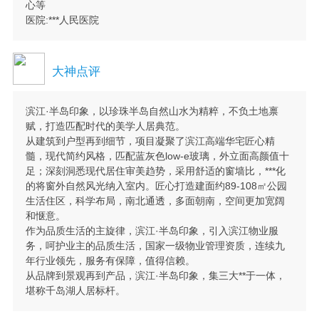
心等
医院:***人民医院
大神点评
滨江·半岛印象，以珍珠半岛自然山水为精粹，不负土地禀
赋，打造匹配时代的美学人居典范。
从建筑到户型再到细节，项目凝聚了滨江高端华宅匠心精
髓，现代简约风格，匹配蓝灰色low-e玻璃，外立面高颜值十
足；深刻洞悉现代居住审美趋势，采用舒适的窗墙比，***化
的将窗外自然风光纳入室内。匠心打造建面约89-108㎡公园
生活住区，科学布局，南北通透，多面朝南，空间更加宽阔
和惬意。
作为品质生活的主旋律，滨江·半岛印象，引入滨江物业服
务，呵护业主的品质生活，国家一级物业管理资质，连续九
年行业领先，服务有保障，值得信赖。
从品牌到景观再到产品，滨江·半岛印象，集三大**于一体，
堪称千岛湖人居标杆。