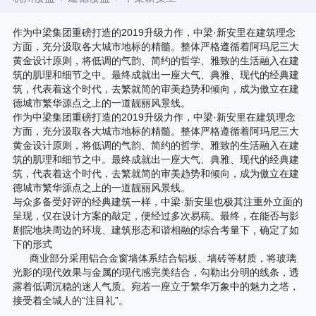
作为中梁集团重磅打造的2019升级力作，中梁·新安里在建筑理念
方面，充分汲取各大城市地标的精髓。整体严格遵循着阿玛尼三大
黄金设计原则，将低调的气韵、简约的哲学、雅致的生活融入在建
筑的肌理和细节之中。最终成就出一座大气、典雅、现代的经典建
筑，代表着这个时代，去繁就简的审美趋势和倾向，成为傲立在建
德城市繁华源点之上的一道靓丽风景线。
作为中梁集团重磅打造的2019升级力作，中梁·新安里在建筑理念
方面，充分汲取各大城市地标的精髓。整体严格遵循着阿玛尼三大
黄金设计原则，将低调的气韵、简约的哲学、雅致的生活融入在建
筑的肌理和细节之中。最终成就出一座大气、典雅、现代的经典建
筑，代表着这个时代，去繁就简的审美趋势和倾向，成为傲立在建
德城市繁华源点之上的一道靓丽风景线。
与众多备受好评的经典建筑一样，中梁·新安里也极其注重外立面的
呈现，仅在设计方案的敲定，便经过多次易稿。最终，在能否与影
剧院地块周边的环境、建筑形态和谐相融的综合考量下，确定了如
下的形式
商业部分采用铝合金窗墙体系结合铝板、墙砖等材质，将玻璃
光影的现代效果与金属的现代感完美结合，勾勒出分明的线条，透
露着低调沉稳的迷人气质。宛若一座立于繁华万象中的魅力之塔，
接受着全城人的“注目礼”。