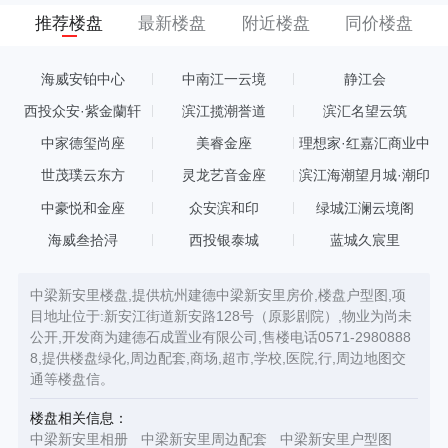
推荐楼盘
最新楼盘
附近楼盘
同价楼盘
海威安铂中心
中南江一云境
静江会
西投众安·紫金蘭轩
滨江揽潮誉道
滨汇名望云筑
中家德玺尚座
美睿金座
理想家·红嘉汇商业中
心
世茂璞云东方
灵龙艺音金座
滨江海潮望月城·潮印
中豪悦和金座
众安滨和印
绿城江澜云境阁
海威叁拾浔
西投银泰城
蓝城久宸里
中梁新安里楼盘,提供杭州建德中梁新安里房价,楼盘户型图,项
目地址位于:新安江街道新安路128号（原影剧院）,物业为尚未
公开,开发商为建德石成置业有限公司,售楼电话0571-2980888
8,提供楼盘绿化,周边配套,商场,超市,学校,医院,行,周边地图交
通等楼盘信。
楼盘相关信息：
中梁新安里相册
中梁新安里周边配套
中梁新安里户型图