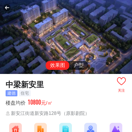
效果图
户型
中梁新安里
关注
建德
住宅
10800
楼盘均价
元/㎡
新安江街道新安路128号（原影剧院）