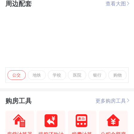
周边配套
查看大图
公交
地铁
学校
医院
银行
购物
购房工具
更多购房工具